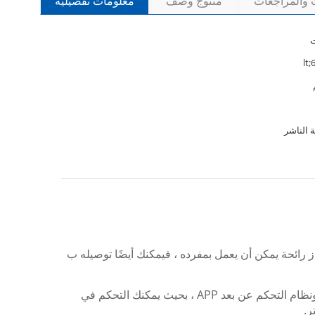
ت والمراجعات
منتوج وصف
معلومات تفصيلية
ة الناشر
جهاز رائحة يمكن أن يعمل بمفرده ، فيمكنك أيضًا توصيله ب
استوردت تايوان مضخة الحجاب الحاجز أحادية الرأس ، ونظام التحكم عن بعد APP ، بحيث يمكنك التحكم في