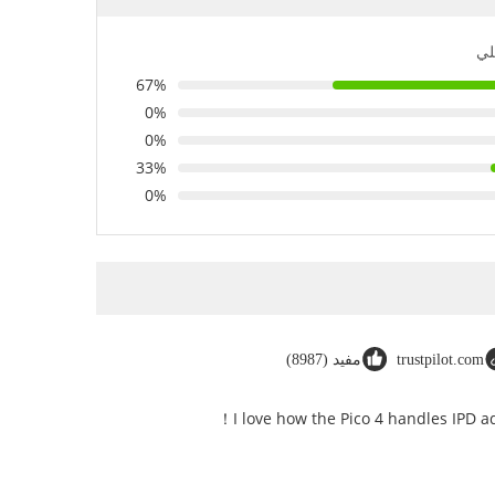
لي
67%
0%
0%
33%
0%
trustpilot.com
مفيد (8987)