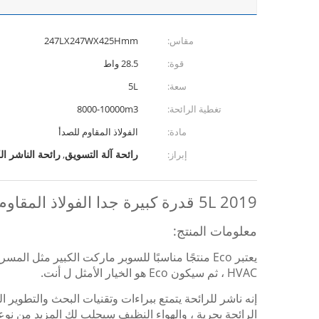
مقاس:
247LX247WX425Hmm
قوة:
28.5 واط
سعة:
5L
تغطية الرائحة:
8000-10000m3
مادة:
الفولاذ المقاوم للصدأ
رائحة آلة التسويق
رائحة الناشر الك
إبراز:
,
2019 5L قدرة كبيرة جدا الفولاذ المقاوم للصدأ رائحة الأبيض آلة الناشر
معلومات المنتج:
يعتبر Eco منتجًا مناسبًا للسوبر ماركت الكبير مث
HVAC ، ثم سيكون Eco هو الخيار الأمثل ل أنت.
إنه ناشر للرائحة يتمتع ببراءات وتقنيات البحث والتطوير ال
الرائحة بحرية ، والهواء النظيف سيجلب لك المزيد من نوعي