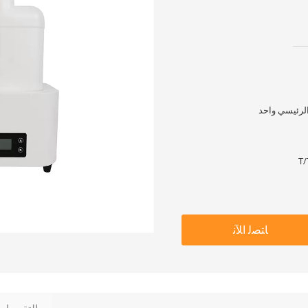
T/
ﺎﺘﺼﻟ ﺍﻶﻧ