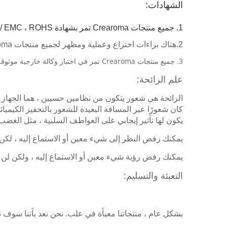
الشهادات:
1. جميع منتجات Crearoma تمر بشهادة CE / EMC ، ROHS و FCC.
2.هناك براءات اختراع وعملية ومظهر لجميع منتجات Crearoma.
3. جميع منتجات Crearoma تمر في اختبار وكالة خارجية موثوقة مثل SGS و ITS.
علم الرائحة:
الرائحة هي شعور يتكون من نظامين حسيين ، هما الجهاز ال
كان شعورًا عبر المسافة البعيدة للشعور بالتحفيز الكيميائ
يكون لها تأثير إيجابي على العواطف السلبية ، مثل الغضب
يمكنك رفض النظر إلى شيء معين أو الاستماع إليه ، لكن ل
يمكنك رفض رؤية شيء معين أو الاستماع إليه ، ولكن لن تت
التعبئة والتسليم:
بشكل عام ، منتجاتنا معبأة في علب. نحن نعد بأننا سوف نتح