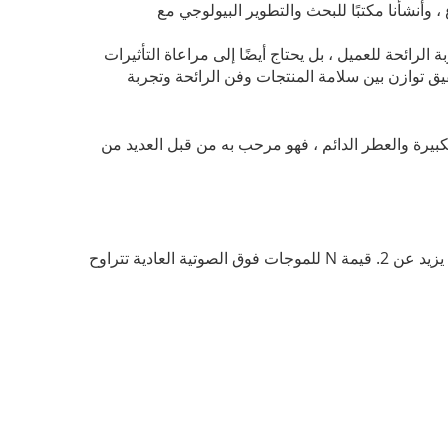
وع ، وأنشأنا مكتبًا للبحث والتطوير البيولوجي مع
 الرائحة للعميل ، بل يحتاج أيضًا إلى مراعاة التأثيرات
حقيق توازن بين سلامة المنتجات وفن الرائحة وتجربة
لكبيرة والعطر الدائم ، فهو مرحب به من قبل العديد من
هناك جيل جديد من تقنية الانحلال يجعل قطر جزيئات الانحلال أصغر (<10μm) ، وتوحيد قطرة الانحلال أفضل ، ومؤشر التوحيد N يزيد عن 2. قيمة N للموجات فوق الصوتية العادية تتراوح