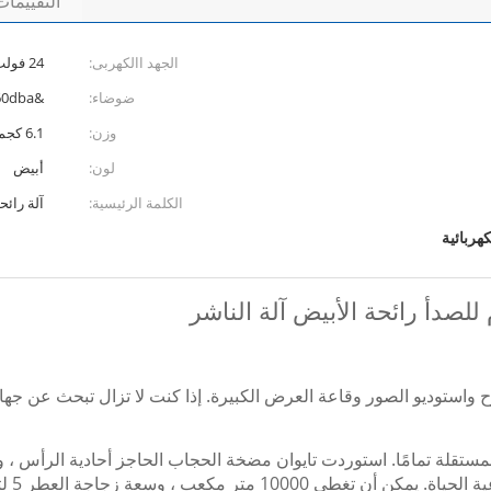
التقييما
الجهد االكهربى:
24 فولت
ضوضاء:
&lt;60dba
وزن:
6.1 كجم
لون:
أبيض
الكلمة الرئيسية:
آلة رائح
هربائية
ل المسرح واستوديو الصور وقاعة العرض الكبيرة. إذا كنت لا تزال تبحث عن 
مستقلة تمامًا.
ة الحياة.
يمكن أن تغطي 10000 متر مكعب ، وسعة زجاجة العطر 5 لتر.