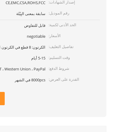
إصدار الشهادات:
CE,EMC,CSA,ROHS,FCC
رقم الموديل:
سابقة بمعنى البِيْئَة
الحد الأدنى لكمية:
قابل للتفاوض
الأسعار:
negotiable
تفاصيل التغليف:
الكرتون: 8 قطع في الكرتون الرئيسي واحد
وقت التسليم:
5-15 أيام
شروط الدفع:
T ، Western Union ، PayPal
القدرة على العرض:
8000pcs في الشهر