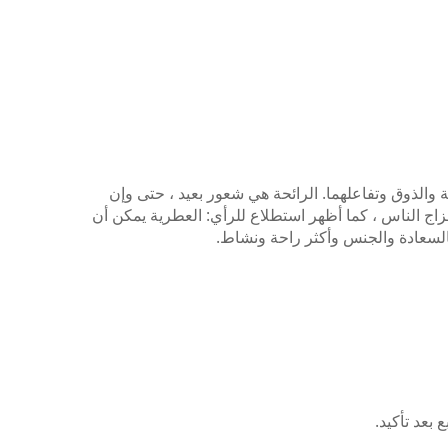
 والذوق وتفاعلهما.
الرائحة هي شعور بعيد ، حتى وإن
لذوق هو شعور وثيق يمكن أن يسيطر على 75 ٪ من مزاج الناس ، كما أظهر استطلاع للرأي: العطرية يمكن أن
لسعادة والجنس وأكثر راحة ونشاط.
بعد تأكيد.