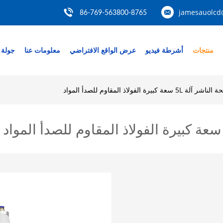
jamesauolcd
86-769-563800-8765
منتجات
أشرطة فيديو
عرض الواقع الافتراضي
معلومات عنا
جولة 
بيرة الفولاذ المقاوم للصدأ المواد