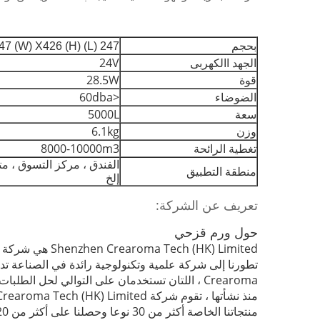
بحجم
247 (L) X247 (W) X426 (H) ملم
الجهد االكهربى
24V
قوة
28.5W
الضوضاء
<60dba
سعة
5000L
وزن
6.1kg
تغطية الرائحة
8000-10000m3
الفندق ، مركز التسوق ، متج
منطقة التطبيق
إلخ
تعريف عن الشركة:
حول ورم قزحي
Shenzhen Crearoma Tech (HK) Limited هي شركة متخصصة في تسويق العطور وإدارة الهواء الداخلي.
تطورنا إلى شركة علمية وتكنولوجية رائدة في الصناعة تد
Crearoma ، اللتان تستخدمان على التوالي لحل الطلبات المختلفة للأسواق التجارية والأسرية.
منذ نشأتها ، تقوم شركة Crearoma Tech (HK) Limited بتنفيذ روح المسؤولية والابتكار.
منتجاتنا الخاصة أكثر من 30 نوعا وحصلنا على أكثر من 20 براءة اختراع.