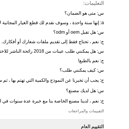
التعليمات:
س: متى هو الضمان؟
a: إنها سنة واحدة ، وسوف نقدم لك قطع الغيار المجانية لإصلاح خلال فترة الضمان.
س: هل تقبل oem أو odm؟
ج: نعم ، تحتاج فقط إلى تقديم ملفات شعارك أو أفكارك.
س: هل يمكنني طلب عينات من 2018 رائحة الناشر للاختبار في البداية؟
ج: نعم بالطبع!
س: كيف يمكنني طلب؟
ج: يجب أن تخبرنا عن النموذج والكمية التي تهتم بها ، ثم 
س: هل لديك مصنع؟
ج: نعم ، لدينا مصنع الخاصة بنا مع خبرة عدة سنوات في ا
التقييمات والمراجعات
التقييم العام