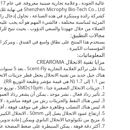
عالية الجودة ، وعلامة تجارية صينية معروفة.
Shenzhen Microphy Bio-Tech Co.، Ltd في نهاية تلك السنة.
كشركة رائدة ومبتكرة في هذه الصناعة ، نحاول إدخال رائح
المرئية لمناسبة مختلفة ، فالشيء المهم هو أنه يجب عل
العملاء من خلال جهودنا والسعي الدؤوب ، بحيث تتيح للرائح
مجالات التطبيق:
يستخدم هذا المنتج على نطاق واسع في
الفندق ، ومركز ا
المؤسسات الكبيرة
.
المعلوماتيات:
مزايا تقنية الانحلال CREAROMA
بناءً على تراكم العلامة التجارية Scent-Fly ، بعد 5 سنوات من التجربة والاستكشاف المستمر.
بين 1.1 إلى 1.7 (N هي قيمة مؤشر وظيفة التوزيع RR).
1. جزيئات الانحلال الصغيرة جدا ، SMD≤10μm ، توزيع حجم موحد ، مؤشر التوزيع N> 2 ؛
2. تأثير رذاذ فعال ، نشر موحد ، يمكن أن يشعر رذاذ العمود الانحلال من الواضح تحت ضوء الطبيعة.
3. ليس هناك النفط والجزيئات رش من فوهة مباشرة ، لا النفط المتراكمة بعد وقت طويل الانحلال.
4. ليس هناك التصلب وظاهرة حظر في موقف فوهة ، أقل التشغيل والصيانة.
5. ارتفاع عمود الانحلال يصل إلى 50mm ، الانحلال الكبير وتأثير جيد.
6. مزيج من تكنولوجيا الانحلال النانوي ويمكن إعادة تدويرها تكنولوجيا النفط العائد.
7. أكثر دقة فوهة ، يمكن السيطرة على ضغط المضخة على نحو فعال ، والحد من استهلاك الطاقة.