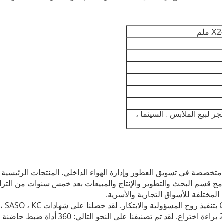
ر لبيع الملابس ، السينما ،
المنتجات الرئيسية 
مج قسم البحث والتطوير والإنتاج والمبيعات بعد خمس سنوات من الترا
لقد حصلنا على شهادات CE ، FCC ، RoHS ، SGS ، SASO ، KC و ISO9001.
لقد تم تصنيفنا على النحو ال