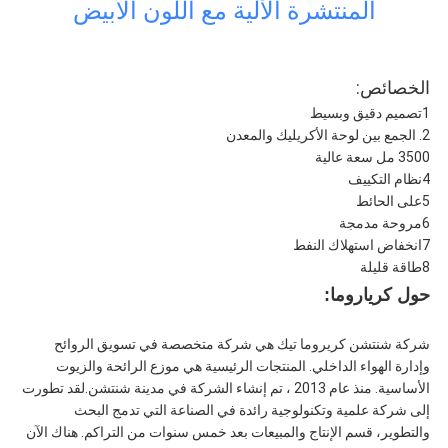
الموقع
المنتشرة الآلية مع اللون الأبيض
سياسة
الخصائص:
1تصميم دقيق وبسيط
الخصوصية
2. الجمع بين لوحة الأكريليك والمعدن
3500 مل سعة عالية
4نظام التكييف
5على الحائط
6مروحة مدمجة
7انخفاض استهلاك النفط
8طاقة قليلة
حول كرياروما:
شركة شنتشن كريروما تيك هي شركة متخصصة في تسويق الروائح
وإدارة الهواء الداخلي. المنتجات الرئيسية هي موزع الرائحة والزيوت
الأساسية. منذ عام 2013 ، تم إنشاء الشركة في مدينة شنتشن.لقد تطورت
إلى شركة علمية وتكنولوجية رائدة في الصناعة التي تدمج البحث
والتطوير، قسم الإنتاج والمبيعات بعد خمس سنوات من التراكم. هناك الآن