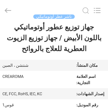
Water
Meter
Online
Market.
ناشر عطر أوتوماتيكي
All
Rights
جهاز توزيع عطور أوتوماتيكي
منزل،
Reserved.
Developed
باللون الأبيض / جهاز توزيع الزيوت
بيت
by
ECER
العطرية للعلاج بالروائح
منتجات
مكان المنشأ:
شنتشن ، الصين
أشرطة
اسم العلامة
CREAROMA
التجارية:
فيديو
إصدار الشهادات:
CE, FCC, RoHS, IEC, KC
عرض
رقم الموديل:
قوس1