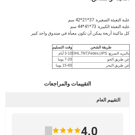
علبة التعبئة الصغيرة: 37*21*42 سم
علبة التعبئة الكبيرة: 73*41*44 سم
كل ماكينة أربعة يمكن أن تكون معبأة في صندوق واحد كبير
طريقة الشحن
وقت التسليم
بالبريد السريع: DHL,TNT,Fedex,UPS
3-10 أيام
عن طريق الجو
7-20 يوما
عن طريق البحر
15-60 يوما
التقييمات والمراجعات
التقييم العام
4.0