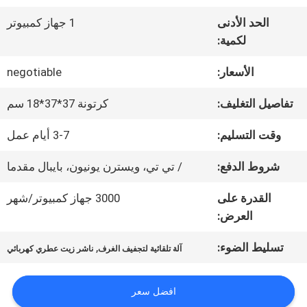
الواقع
الحد الأدنى
1 جهاز كمبيوتر
لكمية:
الافتراضي
الأسعار:
negotiable
معلومات
تفاصيل التغليف:
كرتونة 37*37*18 سم
عنا
وقت التسليم:
3-7 أيام عمل
شروط الدفع:
/ تي تي، ويسترن يونيون، بايبال مقدما
جولة
القدرة على
3000 جهاز كمبيوتر/شهر
في
العرض:
المعمل
تسليط الضوء:
,
آلة تلقائية لتجفيف الغرف
ناشر زيت عطري كهربائي
مراقبة
افضل سعر