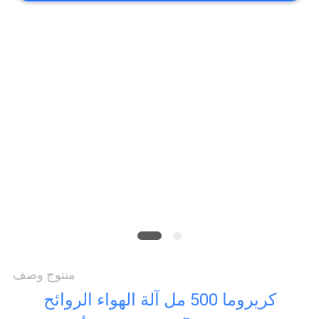
الجودة
اتصل
بنا
أخبار
اطلب
اقتباس
منتوج وصف
خريطة
كريروما 500 مل آلة الهواء الروائح