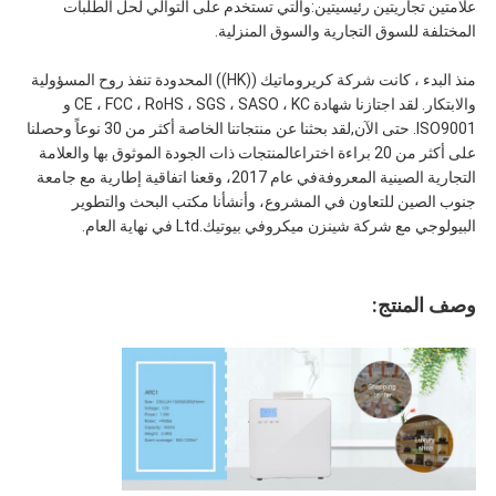
علامتين تجاريتين رئيسيتين:والتي تستخدم على التوالي لحل الطلبات
المختلفة للسوق التجارية والسوق المنزلية.
منذ البدء ، كانت شركة كريروماتيك ((HK)) المحدودة تنفذ روح المسؤولية
والابتكار. لقد اجتازنا شهادة CE ، FCC ، RoHS ، SGS ، SASO ، KC و
ISO9001. حتى الآن,لقد بحثنا عن منتجاتنا الخاصة أكثر من 30 نوعاً وحصلنا
على أكثر من 20 براءة اختراعالمنتجات ذات الجودة الموثوق بها والعلامة
التجارية الصينية المعروفةفي عام 2017، وقعنا اتفاقية إطارية مع جامعة
جنوب الصين للتعاون في المشروع، وأنشأنا مكتب البحث والتطوير
البيولوجي مع شركة شينزن ميكروفي بيوتيك.Ltd في نهاية العام.
وصف المنتج: