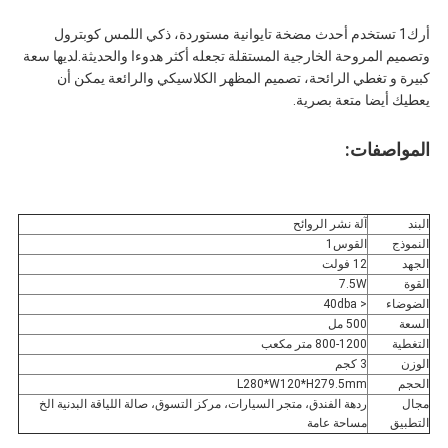
أرك1 تستخدم أحدث مضخة تايوانية مستوردة، ذكي اللمس كوبترول
وتصميم المروحة الخارجية المستقلة تجعله أكثر هدوءا والحديثة.لديها سعة
كبيرة و تغطي الرائحة، تصميم المظهر الكلاسيكي والرائعة يمكن أن
يعطيك أيضا متعة بصرية.
المواصفات:
البند
آلة نشر الروائح
النموذج
القوس1
الجهد
12 فولت
القوة
7.5W
الضوضاء
< 40dba
السعة
500 مل
التغطية
800-1200 متر مكعب
الوزن
3 كجم
الحجم
L280*W120*H279.5mm
مجال
ردهة الفندق، متجر السيارات، مركز التسوق، صالة اللياقة البدنية الخ
التطبيق
مساحة عامة