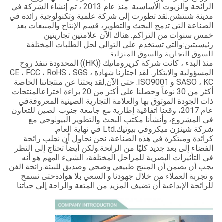
الرائحة والزيوت الأساسية. منذ عام 2013 ، تم إنشاء الشركة في
مدينة شنتشن.لقد تطورت إلى شركة علمية وتكنولوجية رائدة في
الصناعة التي تدمج البحث والتطوير، قسم الإنتاج والمبيعات بعد
خمس سنوات من التراكم. هناك الآن علامتين تجاريتين
رئيسيتين:والتي تستخدم على التوالي لحل الطلبات المختلفة
للسوق التجارية والسوق المنزلية.
منذ البدء ، كانت شركة كريروماتيك ((HK)) المحدودة تنفذ روح
المسؤولية والابتكار. لقد اجتازنا شهادة CE ، FCC ، RoHS ، SGS ،
SASO ، KC و ISO9001. حتى الآن,لقد بحثنا عن منتجاتنا الخاصة
أكثر من 30 نوعاً وحصلنا على أكثر من 20 براءة اختراعالمنتجات
ذات الجودة الموثوق بها والعلامة التجارية الصينية المعروفةفي
عام 2017، وقعنا اتفاقية إطارية مع جامعة جنوب الصين للتعاون
في المشروع، وأنشأنا مكتب البحث والتطوير البيولوجي مع
شركة شينزن ميكروفي بيوتيك.Ltd في نهاية العام.
كرائدة ومبتكرة في هذه الصناعة، نحن نحاول أن نجلب رائحة
الفضاء إلى بعد جديد كليًا من الرائحة.ولكن أيضاً تحتاج إلى النظر
في التأثيرات البصرية للمراحل المختلفة، الشيء المهم هو أنه
يجب أن يضمن أن المنتج طبيعي وصحي وصديق للبيئة.رائحة الفن
و تجربة العملاء من خلال جهودنا و السعي بلا هوادةحتى نسمح
للرائحة الإبداعية أن تضيف المزيد من المتعة والراحة إلى حياتنا.