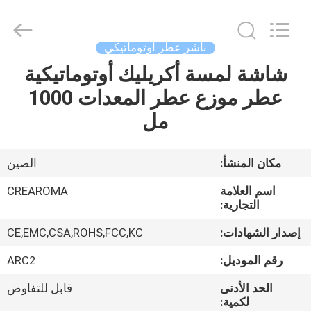
Meter
Online
Market.
All
Rights
ناشر عطر أوتوماتيكي
Reserved.
Developed
شاشة لمسة أكريليك أوتوماتيكية
منزل،
by
ECER
عطر موزع عطر المعدات 1000
بيت
مل
منتجات
مكان المنشأ:
الصين
أشرطة
اسم العلامة
CREAROMA
فيديو
التجارية:
إصدار الشهادات:
CE,EMC,CSA,ROHS,FCC,KC
عرض
رقم الموديل:
ARC2
الواقع
الحد الأدنى
قابل للتفاوض
الافتراضي
لكمية: