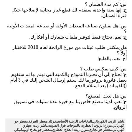
س: كم مدة الضمان ؟
ج: إنها سنة واحدة، سنقدم لك قطع غيار مجانية لإصلاحها خلال
فترة الضمان.
س: هل تقبلون صناعة المعدات الأولية أو صناعة المعدات الأولية
؟
ج: نعم، تحتاج فقط لتوفير ملفات شعارك أو أفكارك.
هل يمكنني طلب عينات من موزع الرائحة لعام 2018 للاختبار
أولاً ؟
أج: نعم، بالطبع!
س: كيف يمكنني طلب ؟
ج: تحتاج إلى أن تخبرنا النموذج والكمية التي تهتم بها ثم سنقوم
بعمل فاتورة بروفورما لك. سيتم إرسال الشحن إليك في 3 أيام
((للقيمات) بعد استلام الدفع.
س: هل لديك المصنع؟
ج: نعم، لدينا مصنع خاص بنا مع خبرة عدة سنوات في تسويق
الروائح.
ناشر الزيت الكهربائي,البخاخات الزيتية الأساسية,رذاذ معطر الغرفة,معطر جو
كهربائي,موزع الزيوت العطرية بالموجات فوق الصوتية,ناشر زيت عطري
كهربائي,معطر جو تجاري,موزع زيت العلاج العطري,معطر جو بخاخ أوتوماتيكي