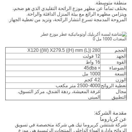
منطقة متوسطة.
يختلف تماماً عن مظهر موزع الرائحة التقليدي الذي هو ضخم،
ويتزامن مظهره الرائع مع بيئة المنزل الدافئة والراحة.
المروحة المدمجة تسرع انتشار الرائحة، وتزيد من تغطية الجهاز.
الحجم
280 ((L) X120 ((W) X279.5 ((H) mm
الجهد
12 فولت
القوة
16 واط
الضوضاء
< 45dba
السعة
1000 مل
الوزن
4.2 كجم
تغطية الروائح
2500-4000 متر مكعب
مجال
غرفة المعيشة، ردهة الفندق، مركز التسوق،
التطبيق
المبنى
مقدمة الشركة:
عن كرياروما
شركة شنتشن كريروما تيك هي شركة متخصصة في تسويق
الروائح وإدارة الهواء الداخلي. المنتجات الرئيسية هي موزع