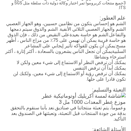
3جميع منتجات كريروموا تمر اختبار وكالة دولية ذات سلطة مثل SGS و
ITS.
علم العطور:
الشم هو إحساس يتكون من نظامين حسيين، وهو الجهاز العصبي
الشم والجهاز العصبي الثلاثي الأنفية. الشم والذوق سيتم دمجها
والتفاعل.الشم هو حاسة بعيدةعلى النقيض من ذلك ، فإن الذوق
هو حاسة قريبة يمكن أن تهيمن على 75٪ من مزاج الناس ، أظهر
مسح:يمكن أن يكون للفواكه تأثير إيجابي على المشاعر
السلبيةيمكن أن تجعل الناس يشعرون بالسعادة ، أكثر إثارة ، أكثر
استرخاء ونشاطا.
يمكنك أن ترفض النظر أو الاستماع إلى شيء معين ولكن لا
يمكنك أبداً أن ترفض التنفس
يمكنك أن ترفض رؤية أو الاستماع إلى شيء معين، ولكنك لن
تكون قادرا على حلها.
التعبئة والتسليم:
وعموماً، يتم تعبئة منتجاتنا في صناديق.نعد بأننا سنقوم بالتحقق
بدقة من جودة المنتجات قبل التعبئة، وتعبئتها في الصندوق بعد
التأكيد.
الأسئلة الشائعة: