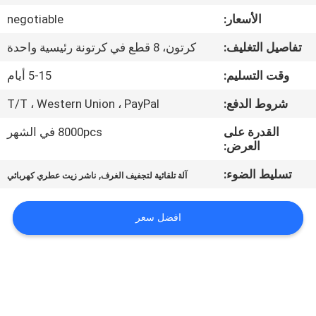
الأسعار:
negotiable
معلومات
تفاصيل التغليف:
كرتون، 8 قطع في كرتونة رئيسية واحدة
عنا
وقت التسليم:
5-15 أيام
جولة
شروط الدفع:
T/T ، Western Union ، PayPal
في
القدرة على
8000pcs في الشهر
العرض:
المعمل
تسليط الضوء:
,
آلة تلقائية لتجفيف الغرف
ناشر زيت عطري كهربائي
مراقبة
الجودة
افضل سعر
اتصل
بنا