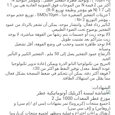
((< 10μm ) ، وتوحيد قطرة التفجير أفضل ، ومؤشر التوحيد N
أكثر من 2.قيمة N من الموجات فوق الصوتية العادية هي بين 1.1
إلى 1.7 (N هو مؤشر وظيفة توزيع R-R).
1جزيئات التفجير الصغيرة جداً ، SMD≤10μm ، توزيع حجم موحد
، مؤشر التوزيع N> 2 ؛
2تأثير رذاذ فعال، وانتشار موحد، يمكن أن تشعر بالرذاذ من عمود
التفجير بوضوح تحت الضوء الطبيعي.
3لا يوجد زيت أو جسيمات يتم رشها من الفوهة مباشرة، لا يوجد
زيت متراكم بعد تشتيت طويل.
4لا توجد ظاهرة تجميد وحجب في وضع الفوهة، أقل تشغيل
وصيانة.
5ارتفاع عمود التفجير يصل إلى 50 ملم ، التفجير الكبير و التأثير
الجيد.
6مزيج من تكنولوجيا النانو الذرة ويمكن إعادة تدوير تكنولوجيا
عودة النفط. معدل توفير النفط هو أكثر من 30٪.
7فوهة أكثر دقة، يمكن أن تتحكم في ضغط المضخة بشكل فعال،
مما يقلل من استهلاك الطاقة.
الشهادات:
1جميع منتجات (كريروما) تمر بشهادات (سي اي / إم سي) و
(روهاس) و (إف سي سي)
2.هناك براءات اختراع وعملية ومظهر لجميع منتجات كرياروما