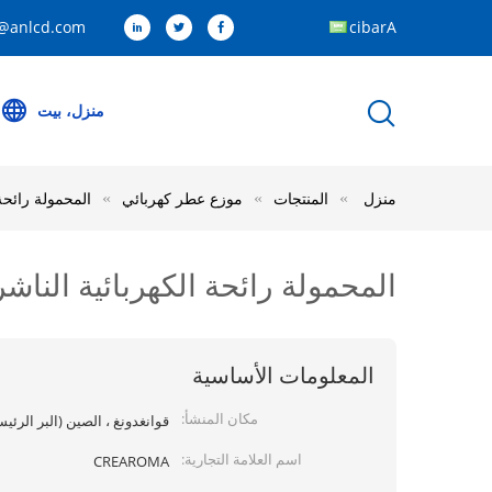
@anlcd.com
Arabic
منزل، بيت
منزل
المنتجات
موزع عطر كهربائي
المحمولة رائحة الك
المحمولة رائحة الكهربائية الناشر ، غرفة 
المعلومات الأساسية
مكان المنشأ:
قوانغدونغ ، الصين (البر الرئي
اسم العلامة التجارية:
CREAROMA