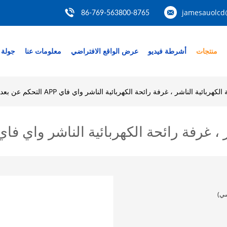
jamesauolcd
86-769-563800-8765
منتجات
أشرطة فيديو
عرض الواقع الافتراضي
معلومات عنا
جولة 
هربائية الناشر ، غرفة رائحة الكهربائية الناشر واي فاي APP التحكم عن بعد
رائحة الكهربائية الناشر واي فاي APP التحكم عن بع
سي)