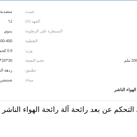
تثبيت:
منضدية 
الجهد (V):
12
السيطرة على الرطوبة:
يدوي
التغطية:
300-400 م
وزن:
0.9 كجم
حجم التعبئة:
30*26*13 سم
تطبيق:
ردهة ال
ميناء:
شنتشن
الهواء الناشر