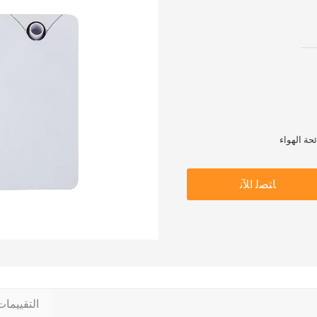
ﺎﺘﺼﻟ ﺍﻶﻧ
التقييما