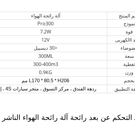
 المنتج
آلة رائحة الهواء
نموذج
Pro300
قوة
7.2W
 االكهربى
12V
ضوضاء
<30 ديسيبل
سعة
300ML
تغطية
300-400m3
وزن
0.9KG
بحجم
* H206
* 80.5
L170
مم
ة التطبيق
ردهة الفندق ، مركز التسوق ، متجر سيارات 4S ، إلخ.