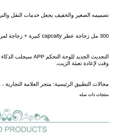
تصميمه الصغير والخفيف يجعل خدمات النقل والتر
300 مل زجاجة عطر capcaity كبيرة + زجاجة لمرة واحدة تجعله يعيد ملئ الزيوت الأساسية.
التحديث الجديد للوحة التحكم APP سيجلب الذكاء والراحة لهذا المنتج.
وقت لإعادة تعبئة الزيت.
مجالات التطبيق الرئيسية: متجر العلامة التجارية ، 
منتجات ذات صله