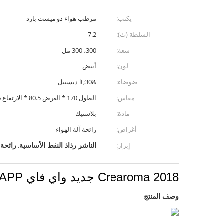
يكتب:
مرطب هواء ذو ​​ميست بارد
السلطة (ث):
7.2
سعة:
300، 300 مل
لون:
أبيض
ضوضاء:
&lt;30 ديسيبل
مقاس:
الطول 170 * العرض 80.5 * الارتفاع 206 ملم
مادة:
بلاستيك
أغراض:
رائحة آلة الهواء
الناشر رذاذ النفط الأساسية
رائحة 
إبراز:
,
Crearoma 2018 جديد واي فاي APP التحكم عن بعد رائحة آلة رائحة الهواء الناشر
وصف المنتج