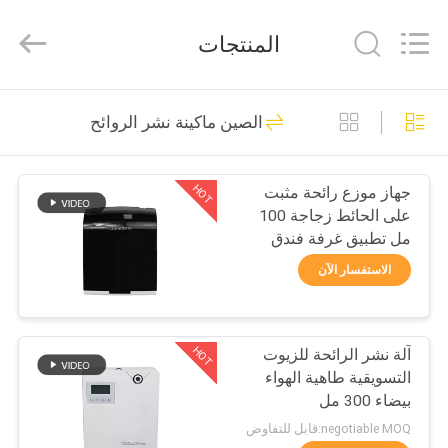
Meter
Online
Market.
المنتجات
All
Rights
Reserved.
Developed
منزل،
by
53
ECER
الصين ماكينة نشر الروائح
بيت
ماكينة نشر الروائح
HOT
جهاز موزع رائحة مثبت
منتجات
على الحائط زجاجة 100
مل تطبيق غرفة فندق
أشرطة
Crearoma
الاستفسار الآن
فيديو
51
HOT
آلة نشر الرائحة للزيوت
عرض
آلة رائحة الناشر
التسويقية طاهية الهواء
الواقع
بيضاء 300 مل
الافتراضي
negotiable MOQ:قابل للتفاوض