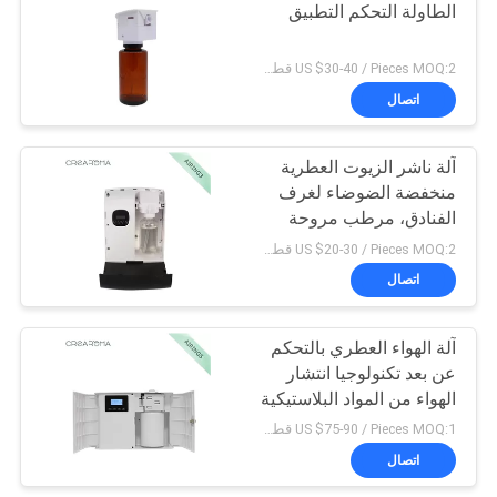
الطاولة التحكم التطبيق
26
US $30-40 / Pieces MOQ:2 قطعة / قطعة
اتصال
الناشر رائحة البطارية
آلة ناشر الزيوت العطرية
منخفضة الضوضاء لغرف
الفنادق، مرطب مروحة
بالرذاذ البارد
US $20-30 / Pieces MOQ:2 قطعة / قطعة
اتصال
26
ناشر رائحة مساحة
آلة الهواء العطري بالتحكم
عن بعد تكنولوجيا انتشار
كبيرة
الهواء من المواد البلاستيكية
US $75-90 / Pieces MOQ:1 قطعة/قطعة
اتصال