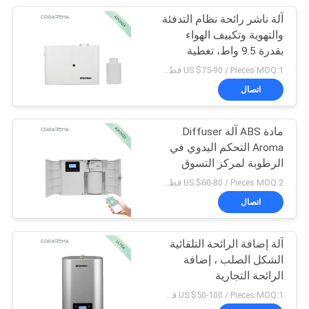
آلة ناشر رائحة نظام التدفئة
34
والتهوية وتكييف الهواء
بقدرة 9.5 واط، تغطية
ناشر رائحة الفندق
2000 - 3000 متر مكعب،
US $75-90 / Pieces MOQ:1 قطعة/قطعة
سهلة الصيانة
اتصال
مادة ABS آلة Diffuser
Aroma التحكم اليدوي في
الرطوبة لمركز التسوق
40
US $60-80 / Pieces MOQ:2 قطعة / قطعة
اتصال
ناشر رائحة كهربائي
آلة إضافة الرائحة التلقائية
الشكل الصلب ، إضافة
الرائحة التجارية
US $50-100 / Pieces MOQ:1 قطعة/قطعة