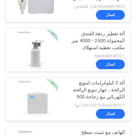
أخبار
negotiable MOQ:قابل للتفاوض
اتصال
49
اطلب
آلة تعطير ردهة الفندق
اقتباس
نظام توصيل الرائحة
المحمولة 2500 - 4000 متر
مكعب تغطية استهلاك
منخفض للزيت
خريطة
negotiable MOQ:1
اتصال
الموقع
آلة 3 كيلوغرامات لتنويع
سياسة
40
الرائحة ، جهاز تنويع الرائحة
الخصوصية
الكهربائي مع زجاجة 500
ناشر رائحة التكييف
مل
EXW USD70-80/pc MOQ:1 جهاز كمبيوتر
اتصال
الهاتف مع تثبيت سطح