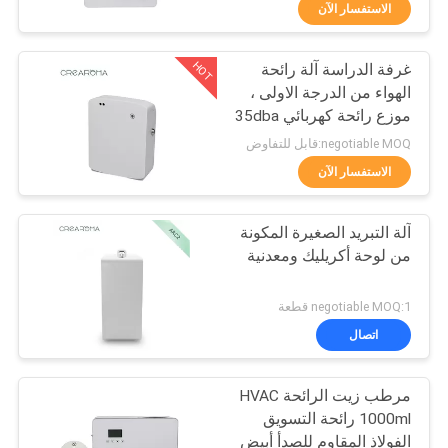
الاستفسار الآن
معلومات
HOT
غرفة الدراسة آلة رائحة
عنا
56
الهواء من الدرجة الاولى ،
موزع رائحة كهربائي 35dba
آلة الناشر الزيوت
ضوضاء
جولة
negotiable MOQ:قابل للتفاوض
الأساسية
الاستفسار الآن
في
المعمل
آلة التبريد الصغيرة المكونة
من لوحة أكريليك ومعدنية
مراقبة
75
الجودة
negotiable MOQ:1 قطعة
اتصال
ناشر عطر أوتوماتيكي
اتصل
مرطب زيت الرائحة HVAC
بنا
1000ml رائحة التسويق
الفولاذ المقاوم للصدأ أبيض