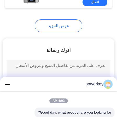
اتصال
18
موزع عطر كهربائي
عرض المزيد
اترك رسالة
30
رائحة آلة الهواء
powerkey
4:03 AM
Good day, what product are you looking for?