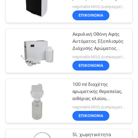
αέρα Διανεμητήρας
negotiable MOQ:Διαπραγματεύσιμος
πλαστικού υλικού
ΖΗΤΉΣΤΕ
ΕΠΙΚΟΙΝΩΝΊΑ
49
ΈΝΑ
σύστημα διανομής
Ακρυλική Οθόνη Αφής
ΑΠΌΣΠΑΣΜΑ
Αυτόματος Εξοπλισμός
αρωμάτων
Διάχυσης Αρώματος
1000ml
SITEMAP
negotiable MOQ:Διαπραγματεύσιμος
ΕΠΙΚΟΙΝΩΝΊΑ
ΠΟΛΙΤΙΚΉ
100 ml διαχέτης
ΑΠΟΡΡΉΤΟΥ
40
αρωματικής θεραπείας,
Διαχύτης
αιθέριας ελαίου,
νεφελωτήρα ευγενούς
negotiable MOQ:Διαπραγματεύσιμος
αρωμάτων Hvac
μυρωδιάς
ΕΠΙΚΟΙΝΩΝΊΑ
5L χωρητικότητα