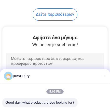
34
Δείτε περισσότερων
διασκορπιστής
μυρωδιάς
ξενοδοχείων
Αφήστε ένα μήνυμα
We bellen je snel terug!
40
ηλεκτρικός
powerkey
διασκορπιστής
αρώματος
5:06 PM
Good day, what product are you looking for?