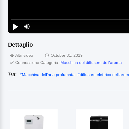
Dettaglio
Altri video
October 31, 2019
Connessione Categoria:
Macchina del diffusore dell'aroma
Tag:
#
Macchina dell'aria profumata
#
diffusore elettrico dell'aro