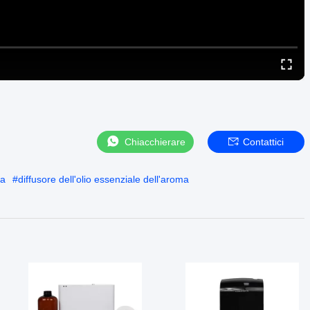
Chiacchierare
Contattici
ma
#
diffusore dell'olio essenziale dell'aroma