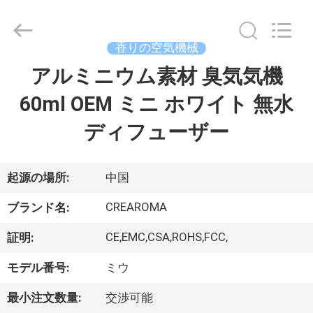
©
2013
-
2026
China
香りの空気機械
Water
Meter
Online
アルミニウム素材 臭気気機
家
Market.
All
Rights
60ml OEM ミニ ホワイト 無水
Reserved.
Developed
プ
by
ディフューザー
ECER
ロ
ダ
起源の場所:
中国
ク
CREAROMA
ブランド名:
ト
CE,EMC,CSA,ROHS,FCC,
証明:
モデル番号:
ミウ
ビ
最小注文数量:
交渉可能