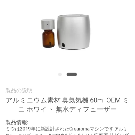
い
て
工
場
旅
行
品
製品の説明
アルミニウム素材 臭気気機 60ml OEM ミ
質
ニ ホワイト 無水ディフューザー
管
製品情報:
理
ミウは2019年に新設計されたCrearomaマシンです.
アルミ