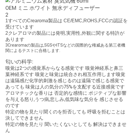
1すべてのCrearoma製品は CE/EMC,ROHS,FCCの認証を
受けています
2クレアロマの製品には発明,実用性,外観に関する特許が
あります
3Crearomaの製品は,SGSやITSなどの国際的な権威ある第三者機
関によるテストに合格します.
匂いの科学:
嗅覚は2つの感覚系からなる感覚です 嗅覚神経系と鼻三
葉神経系です 嗅覚と味覚は統合され相互作用します嗅覚
は遠隔感だ化学的刺激を感じるのは遠隔で感じる感覚で
あっても 味覚は人の気分の75%を支配する近接感覚です
アロマチックな香りは 否定的な感情に ポジティブな影響
を与える怒り,うつ病,悲しみ,低気味な気分を 感じさせる
のです
特定の物を見たり聞くのを拒否しても 呼吸を拒むことは
決してできません
特定の物を見たり 聞いたくないとしても 解決はできませ
ん