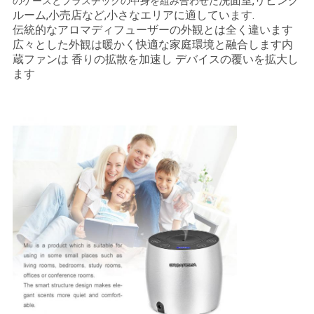
洗面室,リビング
のケースとプラスチックの中身を組み合わせた
ルーム,小売店など,小さなエリアに適しています.
私
伝統的なアロマディフューザーの外観とは全く違います
広々とした外観は暖かく快適な家庭環境と融合します
内
達
蔵ファンは 香りの拡散を加速し デバイスの覆いを拡大し
ます
に
連
絡
し
な
さ
い
ニ