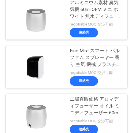
アルミニウム素材 臭気
気機 60ml OEM ミニ ホ
ワイト 無水ディフュー
ザー
negotiable MOQ:交渉可能
連絡先
Fine Mist スマート パル
ファム スプレーヤー 香
り 空気 機械 プラスチッ
ク ロス Fcc 承認 Aroma
negotiable MOQ:交渉可能
連絡先
工場直販価格 アロマデ
ィフューザー オイル ミ
ニディフューザー 60ml
アルミ
negotiable MOQ:交渉可能
連絡先