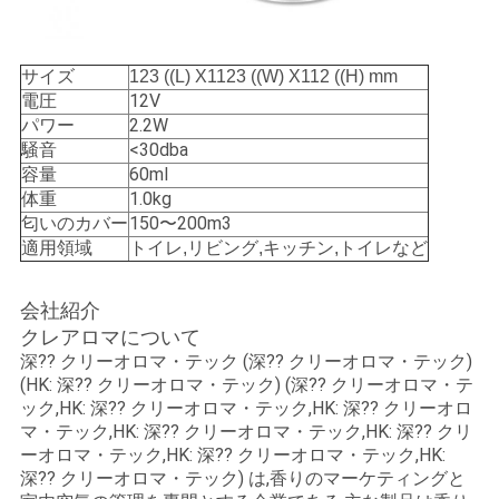
ュ
ー
サイズ
123 ((L) X1123 ((W) X112 ((H) mm
電圧
12V
ス
パワー
2.2W
騒音
<30dba
容量
60ml
引
体重
1.0kg
匂いのカバー
150〜200m3
用
適用領域
トイレ,リビング,キッチン,トイレなど
を
会社紹介
要
クレアロマについて
深?? クリーオロマ・テック (深?? クリーオロマ・テック)
求
(HK: 深?? クリーオロマ・テック) (深?? クリーオロマ・テ
ック,HK: 深?? クリーオロマ・テック,HK: 深?? クリーオロ
し
マ・テック,HK: 深?? クリーオロマ・テック,HK: 深?? クリ
ーオロマ・テック,HK: 深?? クリーオロマ・テック,HK:
な
深?? クリーオロマ・テック) は,香りのマーケティングと