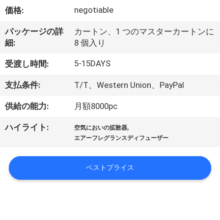
デ
negotiable
価格:
オ
パッケージの詳
カートン、1 つのマスターカートンに
細:
8 個入り
VR
5-15DAYS
受渡し時間:
シ
支払条件:
T/T、Western Union、PayPal
ョ
供給の能力:
月額8000pc
ー
,
ハイライト:
空気においの拡散器
エアーフレグランスディフューザー
私
達
ベストプライス
に
つ