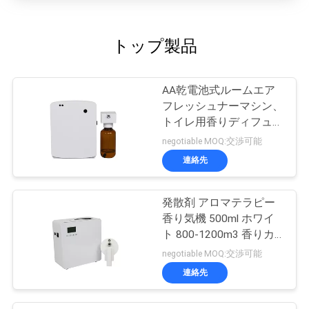
トップ製品
AA乾電池式ルームエア
フレッシュナーマシン、
トイレ用香りディフュー
ザーマシン
negotiable MOQ:交渉可能
連絡先
発散剤 アロマテラピー
香り気機 500ml ホワイ
ト 800-1200m3 香りカ
バー
negotiable MOQ:交渉可能
連絡先