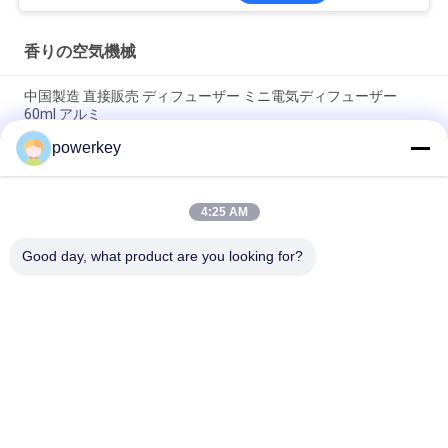
香りの空気機械
中国製造 直接販売 ディフューザー ミニ電気ディフューザー
60ml アルミ
powerkey
工場直販価格 アロマエッセンシャルオイルミニディフューザー
60ml アルミ
4:25 AM
100Mlプレミアム エッセンシャルオイルディフューザー マシン
アロマテラピー エアディフューザー 1.57W
Good day, what product are you looking for?
人気カテゴリ
すべて
香りの拡散器機械
香りの拡散機
エッセンシャルオイ
自動芳香剤ディフュ
ルディフューザー機
ーザー