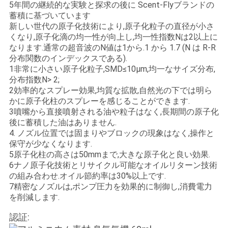
5年間の継続的な実験と探求の後に Scent-Flyブランドの
蓄積に基づいています
新しい世代の原子化技術により,原子化粒子の直径が小さ
くなり,原子化滴の均一性が向上し,均一性指数Nは2以上に
なります.通常の超音波のN値は1から.1 から 1.7 (N は R-R
分布関数のインデックスである).
1非常に小さい原子化粒子,SMD≤10μm,均一なサイズ分布,
分布指数N> 2;
2効率的なスプレー効果,均質な拡散,自然光の下では明ら
かに原子化柱のスプレーを感じることができます.
3噴嘴から直接噴射される油や粒子はなく,長期間の原子化
後に蓄積した油はありません.
4. ノズル位置では固まりやブロックの現象はなく,操作と
保守が少なくなります.
5原子化柱の高さは50mmまで,大きな原子化と良い効果.
6ナノ原子化技術とリサイクル可能なオイルリターン技術
の組み合わせ.オイル節約率は30%以上です.
7精密なノズルは,ポンプ圧力を効果的に制御し,消費電力
を削減します.
認証: