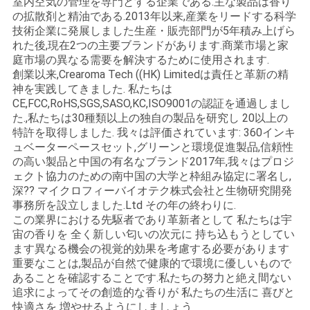
室内空気の管理を専門とする企業である.主な製品は香り
さ
の拡散剤と精油である.2013年以来,産業をリードする科学
い
技術企業に発展しました生産・販売部門が5年積み上げら
れた後,現在2つの主要ブランドがあります.商業市場と家
庭市場の異なる需要を解決するために使用されます.
創業以来,Crearoma Tech ((HK) Limitedは責任と革新の精
地
神を実践してきました. 私たちは
CE,FCC,RoHS,SGS,SASO,KC,ISO9001の認証を通過しまし
図
た.,私たちは30種類以上の独自の製品を研究し 20以上の
特許を取得しました. 我々は評価されています: 360インキ
ュベーターペースセット,グリーンと環境促進製品,信頼性
プ
の高い製品と中国の有名なブランド2017年,我々はプロジ
ェクト協力のための南中国の大学と枠組み協定に署名し,
ラ
深?? マイクロフィーバイオテク株式会社と生物研究開発
事務所を設立しました.Ltd その年の終わりに.
イ
この業界における先駆者であり革新者として 私たちは宇
宙の香りを 全く新しい匂いの次元に 持ち込もうとしてい
バ
ます異なる機会の視覚的効果を考慮する必要があります
重要なことは,製品が自然で健康的で環境に優しいもので
シ
あることを確認することです.私たちの努力と絶え間ない
追求によってその創造的な香りが 私たちの生活に 喜びと
ー
快適さを 増やせるようにしましょう