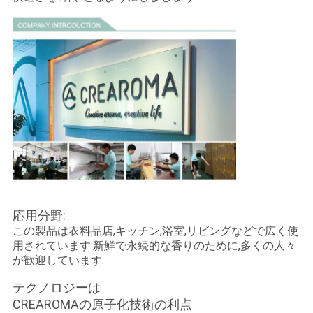
ポ
リ
シ
ー
応用分野:
この製品は衣料品店,キッチン,浴室,リビングなどで広く使
用されています.新鮮で永続的な香りのために,多くの人々
が歓迎しています.
テクノロジーは
CREAROMAの原子化技術の利点