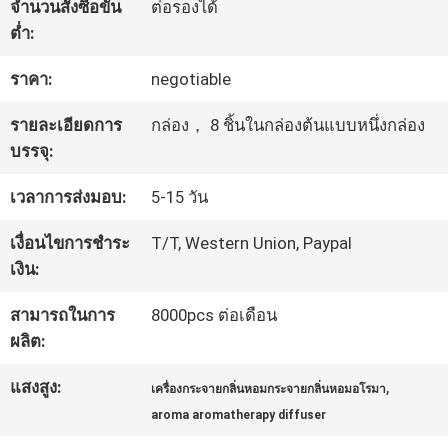
เกี่ยว
จำนวนสั่งซื้อขั้น
ต่อรองได้
ต่ำ:
กับ
ราคา:
negotiable
เรา
รายละเอียดการ
กล่อง， 8 ชิ้นในกล่องต้นแบบหนึ่งกล่อง
บรรจุ:
ทัวร์
เวลาการส่งมอบ:
5-15 วัน
โรงงาน
เงื่อนไขการชำระ
T/T, Western Union, Paypal
เงิน:
ควบคุม
สามารถในการ
8000pcs ต่อเดือน
คุณภาพ
ผลิต:
แสงสูง:
,
เครื่องกระจายกลิ่นหอมกระจายกลิ่นหอมอโรมา
ติดต่อ
aroma aromatherapy diffuser