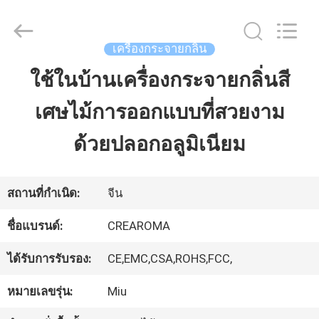
China
Water
Meter
Online
เครื่องกระจายกลิ่น
Market.
All
ใช้ในบ้านเครื่องกระจายกลิ่นสี
บ้าน
Rights
Reserved.
เศษไม้การออกแบบที่สวยงาม
Developed
by
ผลิตภัณฑ์
ECER
ด้วยปลอกอลูมิเนียม
วิดีโอ
สถานที่กำเนิด:
จีน
ชื่อแบรนด์:
CREAROMA
แสดง
ได้รับการรับรอง:
CE,EMC,CSA,ROHS,FCC,
VR
หมายเลขรุ่น:
Miu