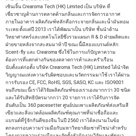
เซินเจิ้น Crearoma Tech (HK) Limited เป็น บริษัท ที่
เชี่ยวชาญด้านการตลาดด้านกลิ่นและการจัดการอากาศ
ภายในอาคาร
ผลิตภัณฑ์หลักคือกระจายกลิ่นและน้ำมันหอม
ระเหย
ตั้งแต่ปี 2013 เราได้พัฒนาเป็น บริษัท ชั้นนำด้าน
วิทยาศาสตร์และเทคโนโลยีซึ่งรวมแผนก R & D ฝ่ายผลิตและ
ฝ่ายขายหลังจากสะสมมาห้าปี
ขณะนี้มีสองแบรนด์หลัก:
Scent-fly และ Crearoma ซึ่งใช้ในการแก้ปัญหาความ
ต้องการที่แตกต่างกันของตลาดการค้าและครัวเรือน
นับตั้งแต่ก่อตั้ง บริษัท Crearoma Tech (HK) Limited ได้นำจิต
วิญญาณแห่งความรับผิดชอบและนวัตกรรมมาใช้
เราได้ผ่าน
การรับรอง CE, FCC, RoHS, SGS, SASO, KC และ ISO9001
จนถึงขณะนี้เราได้วิจัยผลิตภัณฑ์ของเราเองมากกว่า 30 ชนิด
และได้รับสิทธิบัตรมากกว่า 20 รายการ
เราได้รับการจัด
อันดับเป็น: 360 pacesetter ศูนย์บ่มเพาะผลิตภัณฑ์ส่งเสริมสี
เขียวและสิ่งแวดล้อมผลิตภัณฑ์คุณภาพที่น่าเชื่อถือและ
แบรนด์ที่รู้จักกันดีของจีน
ในปี 2560 เราได้ลงนามในข้อ
ตกลงกรอบความร่วมมือกับมหาวิทยาลัยเซาท์ไชน่าสำหรับ
โครงการความร่วมมือและจัดตั้งสำนักงานวิจัยและพัฒนา