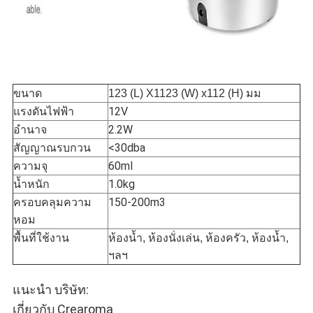
ขนาด
123 (L) X1123 (W) x112 (H) มม
แรงดันไฟฟ้า
12V
อำนาจ
2.2W
สัญญาณรบกวน
<30dba
ความจุ
60ml
น้ำหนัก
1.0kg
ครอบคลุมความ
150-200m3
หอม
พื้นที่ใช้งาน
ห้องน้ำ, ห้องนั่งเล่น, ห้องครัว, ห้องน้ำ,
ฯลฯ
แนะนำ บริษัท:
เกี่ยวกับ Crearoma