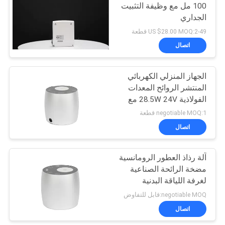
100 مل مع وظيفة التثبيت
الجداري
US $28.00 MOQ:2-49 قطعة
اتصال
الجهاز المنزلي الكهربائي
المنتشر الروائح المعدات
الفولاذية 28.5W 24V مع
زجاجة 60ml
negotiable MOQ:1 قطعة
اتصال
آلة رذاذ العطور الرومانسية
مضخة الرائحة الصناعية
لغرفة اللياقة البدنية
negotiable MOQ:قابل للتفاوض
اتصال