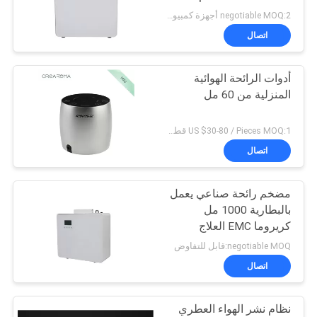
أخبار
negotiable MOQ:2 أجهزة كمبيوتر
اتصال
اطلب
أدوات الرائحة الهوائية
اقتباس
المنزلية من 60 مل
خريطة
US $30-80 / Pieces MOQ:1 قطعة/قطعة
اتصال
الموقع
مضخم رائحة صناعي يعمل
سياسة
بالبطارية 1000 مل
الخصوصية
كريروما EMC العلاج
بالرائحة
negotiable MOQ:قابل للتفاوض
اتصال
نظام نشر الهواء العطري