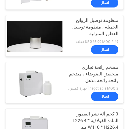
اتصال
معلومات
منظومة توصيل الروائح
عنا
الجميله ، منظومة توصيل
العطور المنزلية
جولة
US $68.00 MOQ:2-49 قطعة
في
اتصال
المعمل
مضخم رائحة تجاري
منخفض الضوضاء ، مضخم
مراقبة
رائحة رائحة مذهل
الجودة
negotiable MOQ:2 أجهزة كمبيوتر
اتصال
اتصل
3 كجم آلة نشر العطور
بنا
المادة الفولاذية L226.4 *
W110 * H226.4 مم