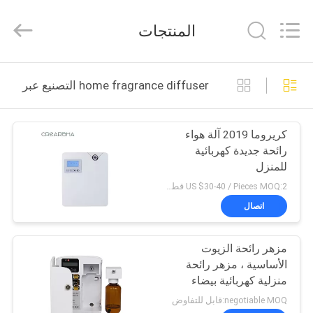
Meter
Online
Market.
المنتجات
All
Rights
Reserved.
Developed
منزل،
by
ECER
home fragrance diffuser التصنيع عبر الإنترنت
بيت
كريروما 2019 آلة هواء
منتجات
رائحة جديدة كهربائية
للمنزل
أشرطة
US $30-40 / Pieces MOQ:2 قطعة / قطعة
فيديو
اتصال
مزهر رائحة الزيوت
عرض
الأساسية ، مزهر رائحة
الواقع
منزلية كهربائية بيضاء
الافتراضي
negotiable MOQ:قابل للتفاوض