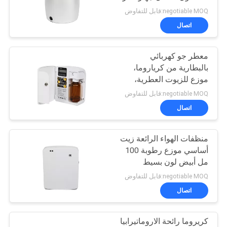
الرائحة
أخبار
negotiable MOQ:قابل للتفاوض
اتصال
اطلب
معطر جو كهربائي
اقتباس
بالبطارية من كرياروما،
موزع للزيوت العطرية،
بلاستيك
خريطة
negotiable MOQ:قابل للتفاوض
اتصال
الموقع
منظفات الهواء الرائعة زيت
سياسة
أساسي موزع رطوبة 100
الخصوصية
مل أبيض لون بسيط
negotiable MOQ:قابل للتفاوض
اتصال
كريروما رائحة الاروماتيرابيا