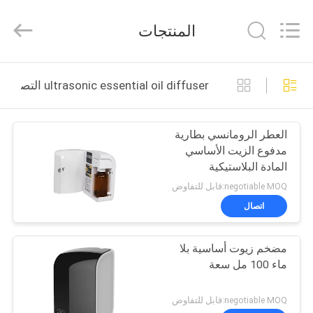
Meter
Online
Market.
المنتجات
All
Rights
Reserved.
Developed
منزل،
by
ECER
ultrasonic essential oil diffuser التصنيع عبر الإنترنت
بيت
العطر الرومانسي بطارية
منتجات
مدفوع الزيت الأساسي
المادة البلاستيكية
أشرطة
negotiable MOQ:قابل للتفاوض
فيديو
اتصال
مضخم زيوت أساسية بلا
عرض
ماء 100 مل سعة
الواقع
الافتراضي
negotiable MOQ:قابل للتفاوض