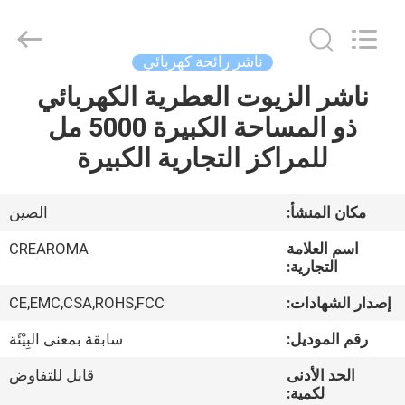
Meter
Online
Market.
All
Rights
ناشر رائحة كهربائي
Reserved.
Developed
ناشر الزيوت العطرية الكهربائي
منزل،
by
ECER
ذو المساحة الكبيرة 5000 مل
بيت
للمراكز التجارية الكبيرة
منتجات
مكان المنشأ:
الصين
أشرطة
اسم العلامة
CREAROMA
فيديو
التجارية:
إصدار الشهادات:
CE,EMC,CSA,ROHS,FCC
عرض
رقم الموديل:
سابقة بمعنى البِيْئَة
الواقع
الحد الأدنى
قابل للتفاوض
الافتراضي
لكمية: