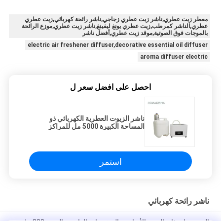
معطر زيت عطري,ناشر زيت عطري زجاجي,ناشر رائحة كهربائي,زيت عطري
عطري,الناشر كمرطب,زيت عطري يونغ ليفينغ,ناشر زيت عطري,موزع الرائحة
بالموجات فوق الصوتية,موقد زيت عطري,أفضل ناشر
electric air freshener diffuser,decorative essential oil diffuser
aroma diffuser electric
احصل على افضل سعر ل
ناشر الزيوت العطرية الكهربائي ذو
المساحة الكبيرة 5000 مل للمراكز
التجارية الكبيرة
استمر
ناشر رائحة كهربائي