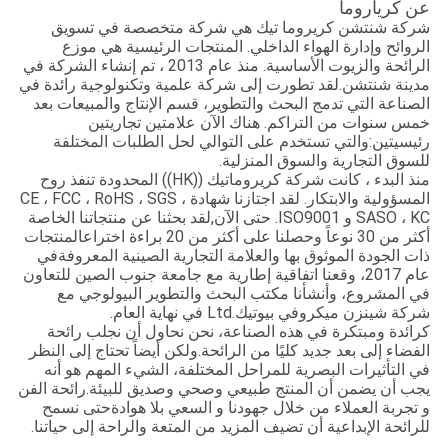
عن كرياروما
شركة شنتشن كريروما تيك هي شركة متخصصة في تسويق
الروائح وإدارة الهواء الداخلي. المنتجات الرئيسية هي موزع
الرائحة والزيوت الأساسية. منذ عام 2013 ، تم إنشاء الشركة في
مدينة شنتشن.لقد تطورت إلى شركة علمية وتكنولوجية رائدة في
الصناعة التي تدمج البحث والتطوير، قسم الإنتاج والمبيعات بعد
خمس سنوات من التراكم. هناك الآن علامتين تجاريتين
رئيسيتين:والتي تستخدم على التوالي لحل الطلبات المختلفة
للسوق التجارية والسوق المنزلية.
منذ البدء ، كانت شركة كريروماتيك ((HK)) المحدودة تنفذ روح
المسؤولية والابتكار. لقد اجتازنا شهادة CE ، FCC ، RoHS ، SGS ،
SASO ، KC و ISO9001. حتى الآن,لقد بحثنا عن منتجاتنا الخاصة
أكثر من 30 نوعاً وحصلنا على أكثر من 20 براءة اختراعالمنتجات
ذات الجودة الموثوق بها والعلامة التجارية الصينية المعروفةفي
عام 2017، وقعنا اتفاقية إطارية مع جامعة جنوب الصين للتعاون
في المشروع، وأنشأنا مكتب البحث والتطوير البيولوجي مع
شركة شينزن ميكروفي بيوتيك.Ltd في نهاية العام.
كرائدة ومبتكرة في هذه الصناعة، نحن نحاول أن نجلب رائحة
الفضاء إلى بعد جديد كليًا من الرائحة.ولكن أيضاً تحتاج إلى النظر
في التأثيرات البصرية للمراحل المختلفة، الشيء المهم هو أنه
يجب أن يضمن أن المنتج طبيعي وصحي وصديق للبيئة.رائحة الفن
و تجربة العملاء من خلال جهودنا و السعي بلا هوادةحتى نسمح
للرائحة الإبداعية أن تضيف المزيد من المتعة والراحة إلى حياتنا.