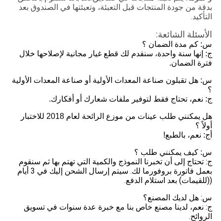
بدقة من جودة المنتجات قبل التعبئة، وتعبئتها في الصندوق بعد
التأكيد.
الأسئلة الشائعة:
س: كم مدة الضمان ؟
ج: إنها سنة واحدة، سنقدم لك قطع غيار مجانية لإصلاحها خلال
فترة الضمان.
س: هل تقبلون صناعة المعدات الأولية أو صناعة المعدات الأولية
؟
ج: نعم، تحتاج فقط لتوفير ملفات شعارك أو أفكارك.
هل يمكنني طلب عينات من موزع الرائحة لعام 2018 للاختبار
أولاً ؟
أج: نعم، بالطبع!
س: كيف يمكنني طلب ؟
ج: تحتاج إلى أن تخبرنا النموذج والكمية التي تهتم بها ثم سنقوم
بعمل فاتورة بروفورما لك. سيتم إرسال الشحن إليك في 3 أيام
((للقيمات) بعد استلام الدفع.
س: هل لديك المصنع؟
ج: نعم، لدينا مصنع خاص بنا مع خبرة عدة سنوات في تسويق
الروائح.