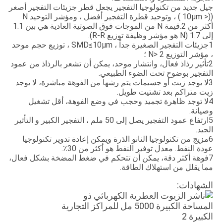
جيل جديد من تكنولوجيا التفجير يجعل قطر جزيئات التفجير أصغر
((< 10μm ) ، وتوحيد قطرة التفجير أفضل ، ومؤشر التوحيد N
أكثر من 2.قيمة N من الموجات فوق الصوتية العادية هي بين 1.1
إلى 1.7 (N هو مؤشر وظيفة توزيع R-R).
1جزيئات التفجير الصغيرة جداً ، SMD≤10μm ، توزيع حجم موحد
، مؤشر التوزيع N> 2 ؛
2تأثير رذاذ فعال، وانتشار موحد، يمكن أن تشعر بالرذاذ من عمود
التفجير بوضوح تحت الضوء الطبيعي.
3لا يوجد زيت أو جسيمات يتم رشها من الفوهة مباشرة، لا يوجد
زيت متراكم بعد تشتيت طويل.
4لا توجد ظاهرة تجميد وحجب في وضع الفوهة، أقل تشغيل
وصيانة.
5ارتفاع عمود التفجير يصل إلى 50 ملم ، التفجير الكبير و التأثير
الجيد.
6مزيج من تكنولوجيا النانو الذرة ويمكن إعادة تدوير تكنولوجيا
عودة النفط. معدل توفير النفط هو أكثر من 30٪.
7فوهة أكثر دقة، يمكن أن تتحكم في ضغط المضخة بشكل فعال،
مما يقلل من استهلاك الطاقة.
الشهادات: