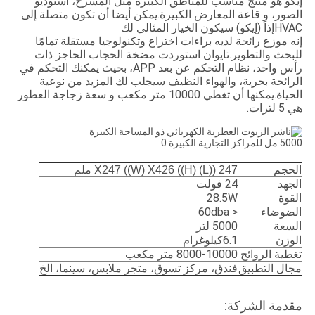
إيكو هو منتج مناسب للمناطق الكبيرة مثل المسرح، استوديو
الصور، و قاعة المعارض الكبيرة.يمكن أيضا أن تكون متصلة إلى
HVACإذاً (إيكو) سيكون الخيار المثالي لك
إنه موزع رائحة لديه براءات اختراع وتكنولوجيا مستقلة تمامًا
للبحث والتطوير.
تايوان استوردت مضخة الحجاب الحاجز ذات
رأس واحد، نظام التحكم عن بعد APP، بحيث يمكنك التحكم في
الرائحة بحرية، والهواء النظيف سيجلب لك المزيد من نوعية
الحياة.
يمكنها أن تغطي 10000 متر مكعب و سعة زجاجة العطور
هي 5 لترات.
الحجم
247 ((L) X247 ((W) X426 ((H) ملم
الجهد
24 فولت
القوة
28.5W
الضوضاء
< 60dba
السعة
5000 لتر
الوزن
6.1كيلوغرام
تغطية الروائح
8000-10000 متر مكعب
مجال التطبيق
فندق، مركز تسوق، متجر ملابس، سينما، الخ
مقدمة الشركة: