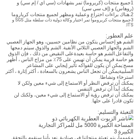
1جميع منتجات (كريروما) تمر بشهادات (سي اي / إم سي) و
(روهاس) و (إف سي سي)
2.هناك براءات اختراع وعملية ومظهر لجميع منتجات كرياروما
3جميع منتجات كريروموا تمر اختبار وكالة دولية ذات سلطة مثل SGS و
ITS.
علم العطور:
الشم هو إحساس يتكون من نظامين حسيين، وهو الجهاز العصبي
الشم والجهاز العصبي الثلاثي الأنفية. الشم والذوق سيتم دمجها
والتفاعل.الشم هو حاسة بعيدةعلى النقيض من ذلك ، فإن الذوق
هو حاسة قريبة يمكن أن تهيمن على 75٪ من مزاج الناس ، أظهر
مسح:يمكن أن يكون للفواكه تأثير إيجابي على المشاعر
السلبيةيمكن أن تجعل الناس يشعرون بالسعادة ، أكثر إثارة ، أكثر
استرخاء ونشاطا.
يمكنك أن ترفض النظر أو الاستماع إلى شيء معين ولكن لا
يمكنك أبداً أن ترفض التنفس
يمكنك أن ترفض رؤية أو الاستماع إلى شيء معين، ولكنك لن
تكون قادرا على حلها.
التعبئة والتسليم:
وعموماً، يتم تعبئة منتجاتنا في صناديق.نعد بأننا سنقوم بالتحقق