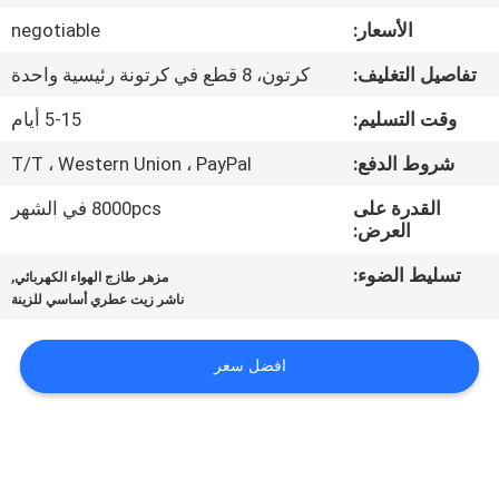
الأسعار:
negotiable
معلومات
تفاصيل التغليف:
كرتون، 8 قطع في كرتونة رئيسية واحدة
عنا
وقت التسليم:
5-15 أيام
جولة
شروط الدفع:
T/T ، Western Union ، PayPal
في
القدرة على
8000pcs في الشهر
العرض:
المعمل
تسليط الضوء:
,
مزهر طازج الهواء الكهربائي
ناشر زيت عطري أساسي للزينة
مراقبة
الجودة
افضل سعر
اتصل
بنا