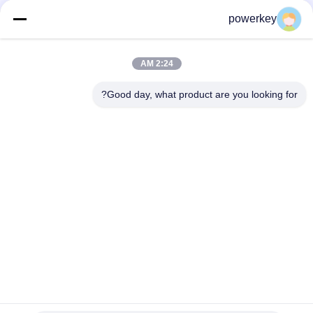
المهنية واي فاي الزيت الأساسي المتفجرات الواسعة الهدوء 800 مل مع
فتحة المروحة
powerkey
مرطب هواء زيت فائق الهدوء، الأكثر مبيعًا للاستخدام المنزلي،
ألومنيوم، 60 مل، فضي
2:24 AM
مواد بلاستيكية مضخة زيت أساسية كهربائية 100 مل 12 فولت محمولة
Good day, what product are you looking for?
فئات شعبية
جميع
آلة رائحة الناشر
ماكينة نشر الروائح
آلة الناشر الزيوت 
ناشر عطر أوتوماتيكي
الأساسية
ناشر رائحة التكييف
نظام توصيل الرائحة
ناشر رائحة مساحة 
الناشر رائحة البطارية
كبيرة