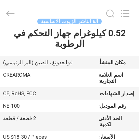
Meter
Online
Market.
All
Rights
آلة الناشر الزيوت الأساسية
Reserved.
Developed
0.52 كيلوغرام جهاز التحكم في
منزل،
by
ECER
الرطوبة
بيت
منتجات
مكان المنشأ:
قوانغدونغ ، الصين (البر الرئيسي)
اسم العلامة
CREAROMA
أشرطة
التجارية:
فيديو
إصدار الشهادات:
CE, RoHS, FCC
رقم الموديل:
NE-100
عرض
الحد الأدنى
2 قطعة / قطعة
الواقع
لكمية:
الافتراضي
الأسعار:
US $18-30 / Pieces