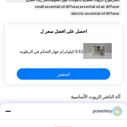
small essential oil diffuser,essential oil air diffuser
electric essential oil diffuser
احصل على افضل سعر ل
0.52 كيلوغرام جهاز التحكم في الرطوبة
استمر
آلة الناشر الزيوت الأساسية
2019 حل الرائحة ضرورية شهادة ROHS
powerkey
وظيفة WIFI APP أداة نشر الزيوت الأساسية