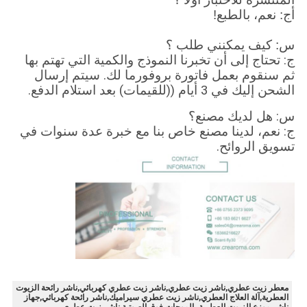
أج: نعم، بالطبع!
س: كيف يمكنني طلب ؟
ج: تحتاج إلى أن تخبرنا النموذج والكمية التي تهتم بها
ثم سنقوم بعمل فاتورة بروفورما لك. سيتم إرسال
الشحن إليك في 3 أيام ((للقيمات) بعد استلام الدفع.
س: هل لديك مصنع؟
ج: نعم، لدينا مصنع خاص بنا مع خبرة عدة سنوات في
تسويق الروائح.
معطر زيت عطري,ناشر زيت عطري,ناشر زيت عطري كهربائي,ناشر رائحة الزيوت
العطرية,آلة العلاج العطري,ناشر زيت عطري سيراميك,ناشر رائحة كهربائي,جهاز
ناشر,موزع الزيوت العطرية بالموجات فوق الصوتية,ناشر زيت عطري