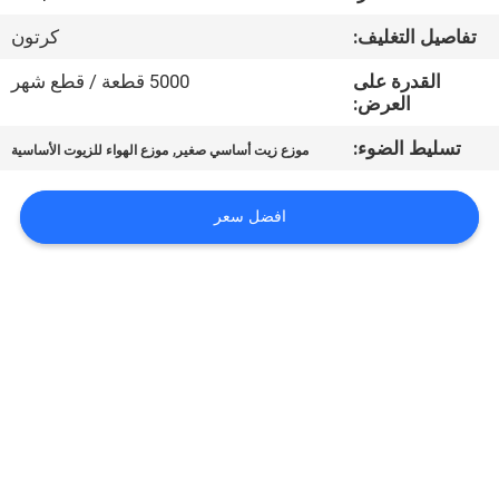
تفاصيل التغليف:
كرتون
معلومات
القدرة على
5000 قطعة / قطع شهر
عنا
العرض:
تسليط الضوء:
,
موزع زيت أساسي صغير
موزع الهواء للزيوت الأساسية
جولة
في
افضل سعر
المعمل
مراقبة
الجودة
اتصل
بنا