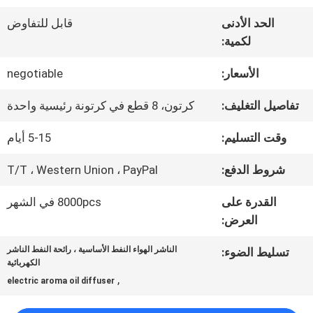
الواقع
الحد الأدنى
قابل للتفاوض
لكمية:
الافتراضي
الأسعار:
negotiable
معلومات
تفاصيل التغليف:
كرتون، 8 قطع في كرتونة رئيسية واحدة
عنا
وقت التسليم:
5-15 أيام
شروط الدفع:
T/T ، Western Union ، PayPal
جولة
القدرة على
8000pcs في الشهر
في
العرض:
المعمل
الناشر الهواء النفط الأساسية ، رائحة النفط الناشر
تسليط الضوء:
الكهربائية
,
electric aroma oil diffuser
مراقبة