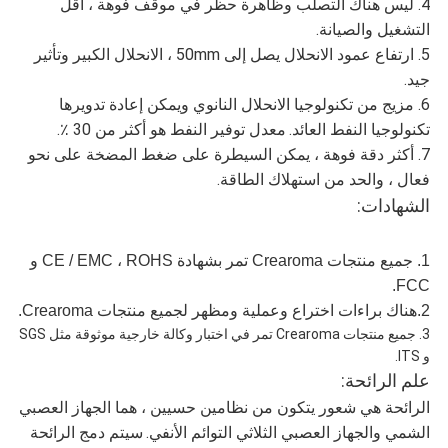
4. ليس هناك التصلب وظاهرة حظر في موقف فوهة ، أقل
التشغيل والصيانة.
5. ارتفاع عمود الانحلال يصل إلى 50mm ، الانحلال الكبير وتأثير
جيد.
6. مزيج من تكنولوجيا الانحلال النانوي ويمكن إعادة تدويرها
تكنولوجيا النفط العائد.
معدل توفير النفط هو أكثر من 30 ٪.
7. أكثر دقة فوهة ، يمكن السيطرة على ضغط المضخة على نحو
فعال ، والحد من استهلاك الطاقة.
الشهادات:
1. جميع منتجات Crearoma تمر بشهادة CE / EMC ، ROHS و
FCC.
2.هناك براءات اختراع وعملية ومظهر لجميع منتجات Crearoma.
3. جميع منتجات Crearoma تمر في اختبار وكالة خارجية موثوقة مثل SGS
و ITS.
علم الرائحة:
الرائحة هي شعور يتكون من نظامين حسيين ، هما الجهاز العصبي
الشمي والجهاز العصبي الثلاثي التوائم الأنفي.
سيتم دمج الرائحة