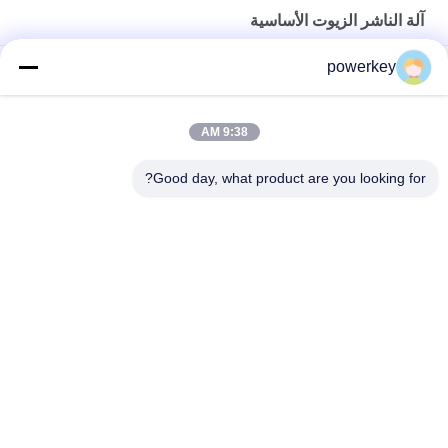
آلة الناشر الزيوت الأساسية
powerkey
2019 رائحة الحل الأساسية شهادة بنفايات difüzör لمتجر البيع بالتجزئة
WIFI APP وظيفة من الضروري النفط الناشر آلة العطر رائحة موزع
9:38 AM
نظام توزيع الرائحة رائحة الناشر النفط آلة البلاستيك وأي فأي التطبيق
Good day, what product are you looking for?
رائحة الجهاز 110-330v
فئات شعبية
جميع
آلة رائحة الناشر
ماكينة نشر الروائح
آلة الناشر الزيوت 
ناشر عطر أوتوماتيكي
الأساسية