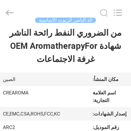
Water
Meter
Online
Market.
آلة الناشر الزيوت الأساسية
All
Rights
من الضروري النفط رائحة الناشر
منزل،
Reserved.
Developed
شهادة OEM AromatherapyFor
بيت
by
ECER
غرفة الاجتماعات
منتجات
مكان المنشأ:
الصين
أشرطة
اسم العلامة
CREAROMA
التجارية:
فيديو
إصدار الشهادات:
CE,EMC,CSA,ROHS,FCC,KC
عرض
رقم الموديل:
ARC2