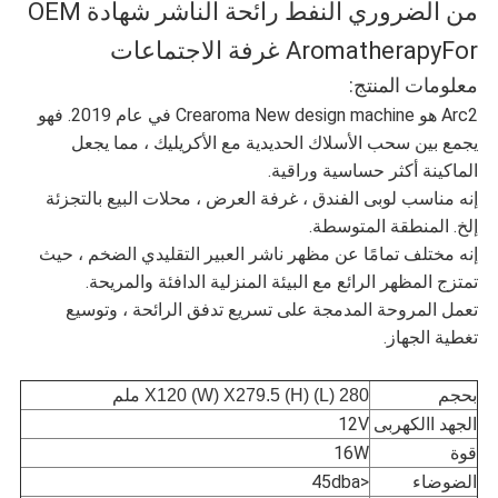
الموقع
من الضروري النفط رائحة الناشر شهادة OEM
AromatherapyFor غرفة الاجتماعات
معلومات المنتج:
سياسة
Arc2 هو Crearoma New design machine في عام 2019. فهو
الخصوصية
يجمع بين سحب الأسلاك الحديدية مع الأكريليك ، مما يجعل
الماكينة أكثر حساسية وراقية.
إنه مناسب لوبى الفندق ، غرفة العرض ، محلات البيع بالتجزئة
إلخ. المنطقة المتوسطة.
إنه مختلف تمامًا عن مظهر ناشر العبير التقليدي الضخم ، حيث
تمتزج المظهر الرائع مع البيئة المنزلية الدافئة والمريحة.
تعمل المروحة المدمجة على تسريع تدفق الرائحة ، وتوسيع
تغطية الجهاز.
بحجم
280 (L) X120 (W) X279.5 (H) ملم
الجهد االكهربى
12V
قوة
16W
الضوضاء
<45dba