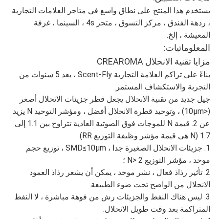
يستخدم هذا المنتج على نطاق واسع في متاجر العلامات التجارية
، ردهة الفندق ، مركز التسوق ، متجر 4s ، السينما ، غرفة
المعيشة ، إلخ.
المعلوماتيات:
مزايا تقنية الانحلال CREAROMA
بناءً على تراكم العلامة التجارية Scent-Fly ، بعد 5 سنوات من
التجربة والاستكشاف المستمر.
جيل جديد من تقنية الانحلال يجعل قطر جزيئات الانحلال أصغر
(<10μm) ، وتوحيد قطرة الانحلال أفضل ، ومؤشر التوحيد N يزيد
عن 2. قيمة N للموجات فوق الصوتية العادية تتراوح بين 1.1 إلى
1.7 (N هي قيمة مؤشر وظيفة التوزيع RR).
1. جزيئات الانحلال الصغيرة جدا ، SMD≤10μm ، توزيع حجم
موحد ، مؤشر التوزيع N> 2 ؛
2. تأثير رذاذ فعال ، نشر موحد ، يمكن أن يشعر رذاذ العمود
الانحلال من الواضح تحت ضوء الطبيعة.
3. ليس هناك النفط والجزيئات رش من فوهة مباشرة ، لا النفط
المتراكمة بعد وقت طويل الانحلال.