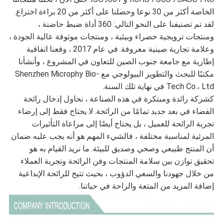
الخاصة أكثر من 30 نوعا وحصلنا على أكثر من 20 براءة اختراع.
لقد تم تصنيفنا على النحو التالي: 360 أداة ضبط حاضنة ،
ومنتجات ترويجية خضراء وبيئية ، ومنتجات موثوقة عالية الجودة ،
وعلامة تجارية صينية معروفة.
في عام 2017 ، وقعنا اتفاقية
إطارية مع جامعة جنوب الصين للتعاون في المشروع ، وأنشأنا
مكتبًا للبحث والتطوير البيولوجي مع Shenzhen Microphy Bio-
Tech Co.، Ltd في نهاية تلك السنة.
كشركة رائدة ومبتكرة في هذه الصناعة ، نحاول إدخال رائحة
الفضاء في بعد جديد تمامًا من الرائحة.
لا يحتاج فقط إلى إرضاء
تجربة الرائحة للعميل ، بل يحتاج أيضًا إلى مراعاة التأثيرات
المرئية لمناسبة مختلفة ، فالشيء المهم هو أنه يجب عليه ضمان
أن المنتج طبيعي وصحي وصديق للبيئة.
ما نريد القيام به هو
تحقيق توازن بين سلامة المنتجات وفن الرائحة وتجربة العملاء
من خلال جهودنا والسعي الدؤوب ، بحيث تتيح للرائحة الإبداعية
إضافة المزيد من المتعة والراحة في حياتنا.