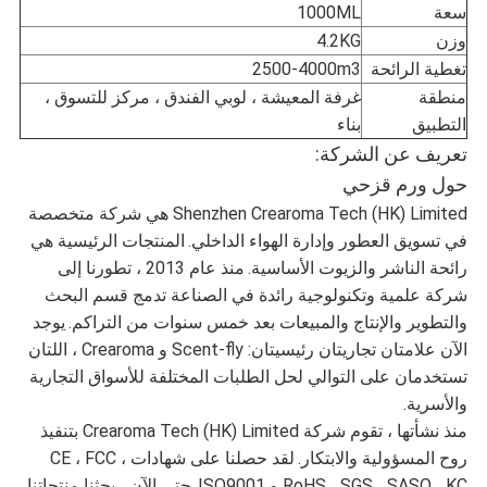
سعة
1000ML
وزن
4.2KG
تغطية الرائحة
2500-4000m3
منطقة
غرفة المعيشة ، لوبي الفندق ، مركز للتسوق ،
التطبيق
بناء
تعريف عن الشركة:
حول ورم قزحي
Shenzhen Crearoma Tech (HK) Limited هي شركة متخصصة
في تسويق العطور وإدارة الهواء الداخلي.
المنتجات الرئيسية هي
رائحة الناشر والزيوت الأساسية.
منذ عام 2013 ، تطورنا إلى
شركة علمية وتكنولوجية رائدة في الصناعة تدمج قسم البحث
والتطوير والإنتاج والمبيعات بعد خمس سنوات من التراكم.
يوجد
الآن علامتان تجاريتان رئيسيتان: Scent-fly و Crearoma ، اللتان
تستخدمان على التوالي لحل الطلبات المختلفة للأسواق التجارية
والأسرية.
منذ نشأتها ، تقوم شركة Crearoma Tech (HK) Limited بتنفيذ
روح المسؤولية والابتكار.
لقد حصلنا على شهادات CE ، FCC ،
RoHS ، SGS ، SASO ، KC و ISO9001.
حتى الآن ، بحثنا منتجاتنا