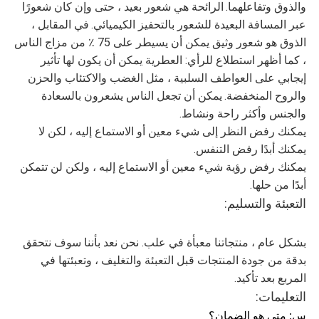
والذوق وتفاعلهما.
الرائحة هي شعور بعيد ، حتى وإن كان شعورًا
عبر المسافة البعيدة للشعور بالتحفيز الكيميائي.
في المقابل ،
الذوق هو شعور وثيق يمكن أن يسيطر على 75 ٪ من مزاج الناس
، كما أظهر استطلاع للرأي: العطرية يمكن أن يكون لها تأثير
إيجابي على العواطف السلبية ، مثل الغضب والاكتئاب والحزن
والروح المنخفضة.
يمكن أن تجعل الناس يشعرون بالسعادة
والجنس وأكثر راحة ونشاط.
يمكنك رفض النظر إلى شيء معين أو الاستماع إليه ، لكن لا
يمكنك أبدًا رفض التنفس.
يمكنك رفض رؤية شيء معين أو الاستماع إليه ، ولكن لن تتمكن
أبدًا من حلها.
التعبئة والتسليم:
بشكل عام ، منتجاتنا معبأة في علب. نحن نعد بأننا سوف نتحقق
بدقة من جودة المنتجات قبل التعبئة والتغليف ، وتعبئتها في
المربع بعد تأكيد.
التعليمات:
س: متى هو الضمان؟