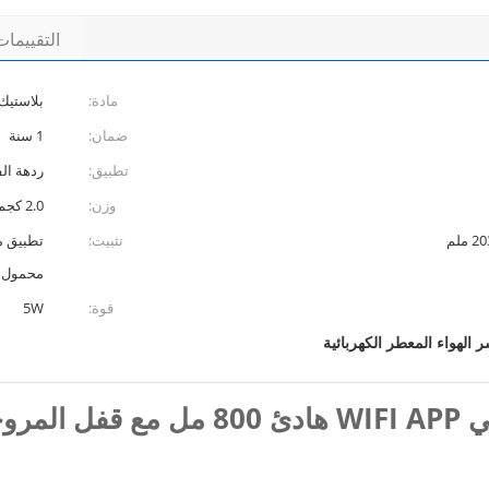
التقييما
مادة:
بلاستيك
ضمان:
1 سنة
تطبيق:
ردهة الف
وزن:
2.0 كجم
تثبيت:
محمول، HVAC، تطبيق i
قوة:
5W
ر الهواء المعطر الكهربائية
روحة