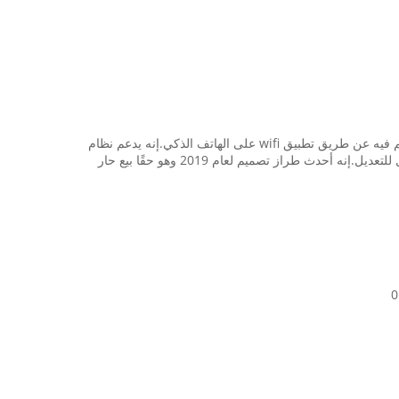
هذا النموذج عبارة عن ناشر رائحة تصميمي لمنطقة كبيرة ، مركز تجاري ، مركز تسوق ، مكتب متجر بيع بالتجزئة ، ردهة فندق ، إلخ.يمكن التحكم فيه عن طريق تطبيق wifi على الهاتف الذكي.إنه يدعم نظام
سحب الهواء HVAC ولديه مروحة يمكنها تفجير العطر ، ويمكن تثبيته على الحائط وهو حقًا مبيعًا لمساحة كبيرة. وقت العمل ومستوى العمل قابل للتعديل.إنه أحدث طراز تصميم لعام 2019 وهو حقًا بيع حار