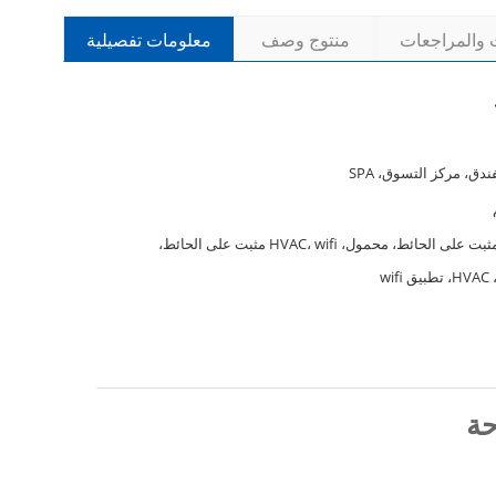
ت والمراجعات
منتوج وصف
معلومات تفصيلية
ندق، مركز التسوق، SPA
تطبيق مثبت على الحائط، محمول، HVAC، wifi مثبت على الحائط،
wif