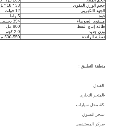
حجم المنتج
269 ​​لترًا * 110 واط * 203 ملم
حجم الورق المقوى
33 * 18 * 31 سم
الجهد االكهربى
12 فولت
قوة
5 واط
مستوى الضوضاء
<35 ديسيبل
طاقة إنتاج النفط
800 مل
وزن جديد
2.0 كجم
تغطية الرائحة
500-550 م ^ 3
منطقة التطبيق :
-الفندق
-المتجر التجاري
-4S محل سيارات
-متجر التسوق
-مركز المستشفى