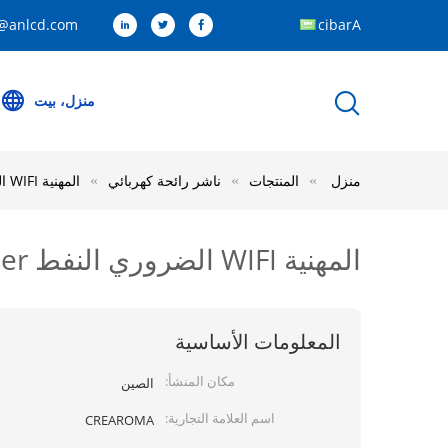
@anlcd.com
Arabic
منزل، بيت
منزل
المنتجات
ناشر رائحة كهربائي
المهنية WIFI الضروري النفط Atomiser الناشر هادئ 800ML مع قفل مروحة
المهنية WIFI الضروري النفط Atomiser الناشر هادئ 800ML مع قفل مروحة
المعلومات الأساسية
مكان المنشأ:
الصين
اسم العلامة التجارية:
CREAROMA