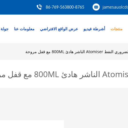
jamesauolcd
86-769-563800-8765
منتجات
أشرطة فيديو
عرض الواقع الافتراضي
معلومات عنا
جولة 