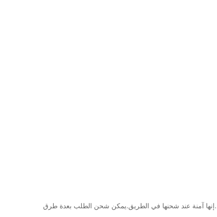
لماكينة بصندوق هدايا ، ثم سيتم تعبئة 4 علب هدايا في كرتون رئيسي واحد.إنها آمنة عند شحنها في الطريق.يمكن شحن الطلب بعدة طرق