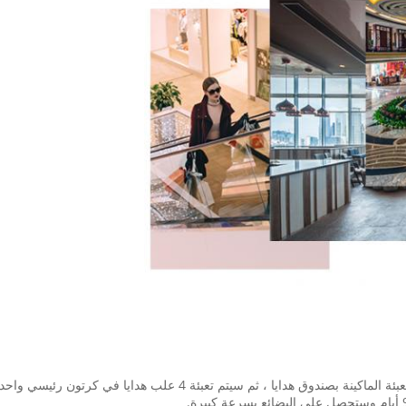
لقد وعدنا بأننا سنحزم سلامة البضائع مع حماية الرغوة ، ونقوم بتعبئة ا