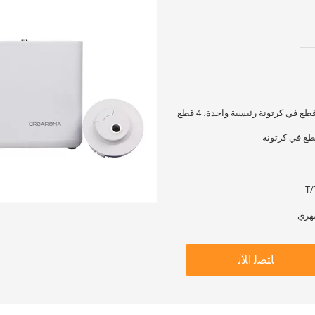
صندوق هدايا مع قطع غيار، 4 قطع في كرتونة رئيسية واحدة، 4 قطع
T/
ﺎﺘﺼﻟ ﺍﻶﻧ