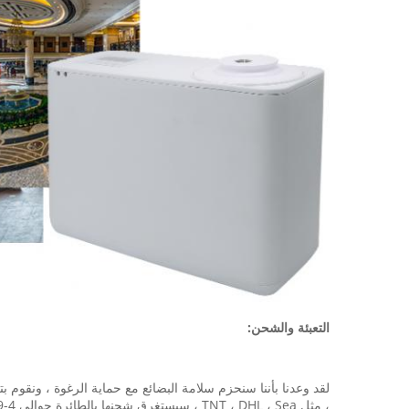
التعبئة والشحن:
، مثل TNT ، DHL ، Sea ، سيستغرق شحنها بالطائرة حوالي 4-9 أيام وستحصل على البضائع بسرعة كبيرة.