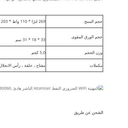
حجم المنتج
269 ​​لترًا * 110 واط * 203 ملم
حجم الورق المقوى
33 * 18 * 31 سم
وزن الحجم
5.0 كجم
مكملات
مفتاح ، حلقة ، رأس الانحلال 
الشحن عن طريق