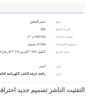
منتج:
ناشر العطور
قدرة النفط:
800
تغطية الرائحة:
500-550 م ^ 3
مستوى الضوضاء:
&lt;35 ديسيبل
حجم المنتج:
الطول 269 * العرض 110 * الارتفاع 203 ملم
لون:
أبيض
رائحة غرفة الناشر الكهربائية
الناش
إبراز:
,
التفتيت الناشر تصميم جديد احترافي WIFI APP هادئ 800 مل مع قفل الم