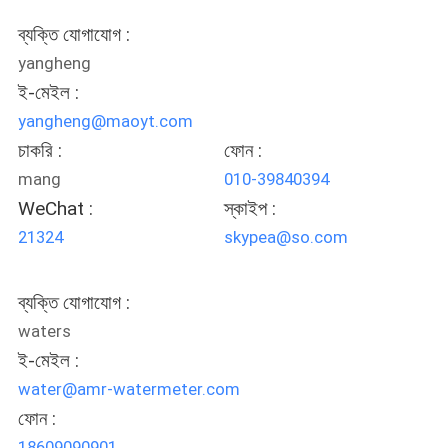
জন্য
আবেদন
ব্যক্তি যোগাযোগ :
yangheng
ই-মেইল :
সাইট
yangheng@maoyt.com
ম্যাপ
চাকরি :
ফোন :
mang
010-39840394
গোপনীয়তা
WeChat :
স্কাইপ :
নীতি
21324
skypea@so.com
ব্যক্তি যোগাযোগ :
waters
ই-মেইল :
water@amr-watermeter.com
ফোন :
18609090901