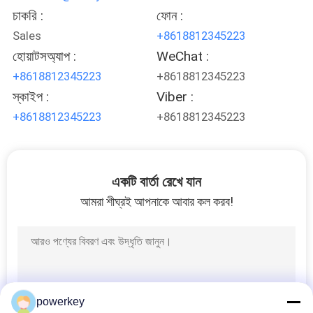
চাকরি :
ফোন :
Sales
+8618812345223
হোয়াটসঅ্যাপ :
WeChat :
+8618812345223
+8618812345223
স্কাইপ :
Viber :
+8618812345223
+8618812345223
একটি বার্তা রেখে যান
আমরা শীঘ্রই আপনাকে আবার কল করব!
powerkey