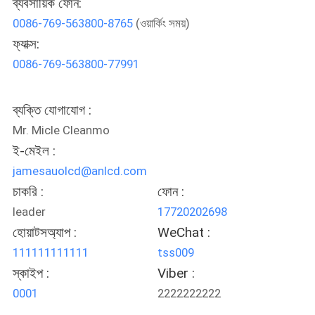
ব্যবসায়িক ফোন:
0086-769-563800-8765
(ওয়ার্কিং সময়)
কারখানা
ফ্যাক্স:
ভ্রমণ
0086-769-563800-77991
মান
ব্যক্তি যোগাযোগ :
নিয়ন্ত্রণ
Mr. Micle Cleanmo
ই-মেইল :
jamesauolcd@anlcd.com
যোগাযোগ
চাকরি :
ফোন :
করুন
leader
17720202698
হোয়াটসঅ্যাপ :
WeChat :
খবর
111111111111
tss009
স্কাইপ :
Viber :
উদ্ধৃতির
0001
2222222222