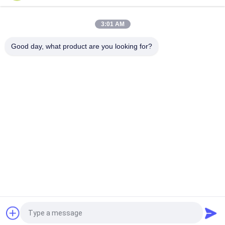
3:01 AM
Good day, what product are you looking for?
সব
অ্যারোমা ডিফিউজার মেশিন
ঘ্রাণ ডিফিউজার মেশিন
অপরিহার্য তেল ডিফিউজার 
স্বয়ংক্রিয় সুগন্ধি ডিফিউজার
মেশিন
গন্ধ বিতরণ সিস্টেম
Hvac সুগন্ধি ডিফিউজার
ব্যাটারি অ্যারোমা ডিফিউজার
বড় এলাকা ঘ্রাণ ডিফিউজার
উদ্ধৃতির জন্য আবেদন