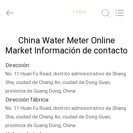
China
Water
Meter
Online
Market.
All
Rights
Reserved.
HOGAR
Developed
by
China Water Meter Online
ECER
PRODUCTOS
Market Información de contacto
Dirección:
VIDEOS
No. 11 Huan Fu Road, distrito administrativo de Shang
Sha, ciudad de Chang An, ciudad de Dong Guan,
VR
provincia de Guang Dong, China
SHOW
Dirección fábrica:
No. 11 Huan Fu Road, distrito administrativo de Shang
SOBRE
Sha, ciudad de Chang An, ciudad de Dong Guan,
provincia de Guang Dong, China
NOSOTROS