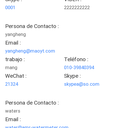
0001
2222222222
NOTICIAS
Persona de Contacto :
PIDA
yangheng
Email :
UNA
yangheng@maoyt.com
CITA
trabajo :
Teléfono :
mang
010-39840394
MAPA
WeChat :
Skype :
DEL
21324
skypea@so.com
SITIO
Persona de Contacto :
POLÍTICA
waters
Email :
DE
water@amr-watermeter.com