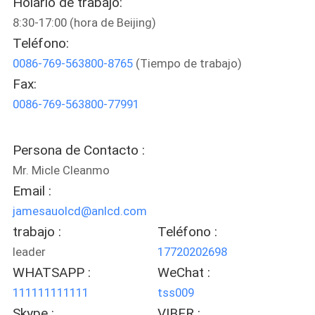
Holario de trabajo:
8:30-17:00 (hora de Beijing)
VIAJE
Teléfono:
DE
0086-769-563800-8765
(Tiempo de trabajo)
LA
Fax:
FÁBRICA
0086-769-563800-77991
CONTROL
Persona de Contacto :
DE
Mr. Micle Cleanmo
Email :
CALIDAD
jamesauolcd@anlcd.com
trabajo :
Teléfono :
ÉNTRENOS
leader
17720202698
EN
WHATSAPP :
WeChat :
CONTACTO
111111111111
tss009
CON
Skype :
VIBER :