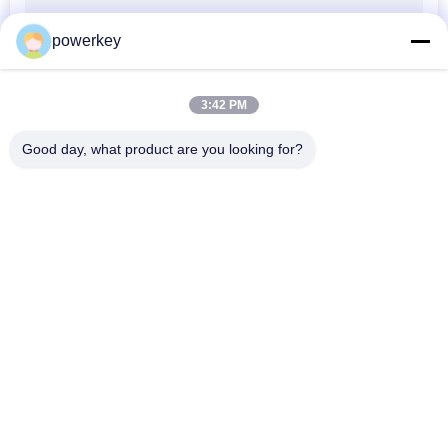
powerkey
3:42 PM
Good day, what product are you looking for?
Categorías Populares
Todos
Máquina Del Difusor 
Máquina Difusora 
Del Aroma
De Aroma
Máquina Difusora 
Difusor De 
De Aceites 
Fragancia 
Esenciales
Automático
Sistema De Entrega 
Difusor De Aroma 
De Aroma
Hvac
Difusor De Aroma 
Difusor De Aroma 
De Batería
De Gran Superficie