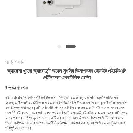
জন্য
আবেদন
সাইট
ম্যাপ
গোপনীয়তা
পণ্যের বর্ণনা
নীতি
অ্যারোমা খুচরো অ্যারোসেন্ট অয়েল সুগন্ধি ডিসপেনসর হোয়াইট এইচভিএসি
স্টেইনলেস এক্রাইলিক মেশিন
উৎপাদন প্রবর্তনঃ
এই অ্যারোমা ডিফিউজারটি হোটেল লবি, শপিং সেন্টার এবং বড় এলাকার জন্য ডিজাইন করা
হয়েছে, এটি প্রাচীর মাউন্ট করা যায় এবং এইচভিএসি সিস্টেমকে সমর্থন করে। এটি পরিচালনা এবং
রক্ষণাবেক্ষণ করা সহজ।এটিতে তিনটি প্রোগ্রাম টাইমার রয়েছে এবং তিনটি কাজের সময়কালের
সাথে তিনটি কাজের স্তর সেট করতে পারে.মেশিনটি কমপ্যাক্ট এটমাইজার ব্যবহার করে, এটি স্প্রে
করার প্রভাব বাড়িয়ে তুলতে পারে। এটি লক এবং পাসওয়ার্ড ফাংশন দিয়ে মেশিনটি রক্ষা করতে
পারে।মেশিনের সামনের অংশে এক্রাইলিক উপাদান ব্যবহার করা হয় যা মেশিনকে আধুনিক বোধে
পরিপূর্ণ করে তোলে।.