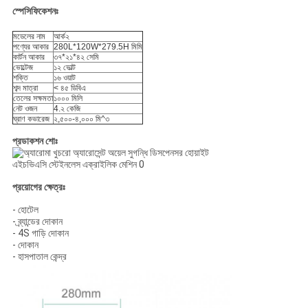
স্পেসিফিকেশনঃ
মডেলের নাম
আর্ক২
পণ্যের আকার
280L*120W*279.5H মিমি
কার্টন আকার
৩৭*২১*৪২ সেমি
ভোল্টেজ
১২ ভোল্ট
শক্তি
১৬ ওয়াট
শব্দ মাত্রা
< ৪৫ ডিবিএ
তেলের সক্ষমতা
১০০০ মিলি
নেট ওজন
4.২ কেজি
ঘ্রাণ কভারেজ
২,৫০০-৪,০০০ মি^৩
প্রডাকশন শোঃ
প্রয়োগের ক্ষেত্রঃ
- হোটেল
- ব্র্যান্ডের দোকান
- 4S গাড়ি দোকান
- দোকান
- হাসপাতাল কেন্দ্র