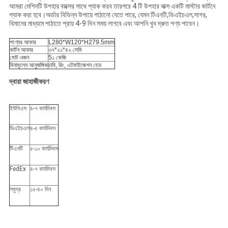
আমরা মেশিনটি উপহার বাক্সের সাথে প্যাক করব তারপরে 4 টি উপহার বাক্স একটি মাস্টার কার্টনে
প্যাক করা হবে।অর্ডার বিভিন্ন উপায়ে পাঠানো যেতে পারে, যেমন টিএনটি,ডিএইচএল,সাগর,
বিমানের মাধ্যমে পাঠাতে প্রায় 4-9 দিন সময় লাগবে এবং আপনি খুব দ্রুত পণ্য পাবেন।
পণ্যের আকার
L280*W120*H279.5mm
কার্টন আকার
৩৭*২১*৪২ সেমি
মোট ওজন
5১ কেজি
বিনামূল্যে আনুষাঙ্গিক
চাবি, রিং, এটমাইজেশন হেড
দ্বারা জাহাজীকরণ
ইউপিএস
৪-৭ কার্যদিবস
ডিএইচএল
৪-৫ কার্যদিবস
টিএনটি
৫-১০ কার্যদিবস
FedEx
৪-৭ কার্যদিবস
সমুদ্র
১৫-৪০ দিন