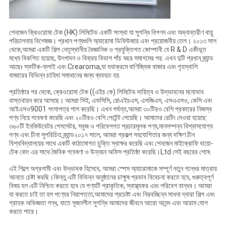
শেনজেন ক্রিওরোমা টেক (HK) লিমিটেড একটি সংস্থা যা সুগন্ধি বিপণন এবং অভ্যন্তরীণ বায়ু
পরিচালনায় বিশেষজ্ঞ। প্রধান পণ্যগুলি অ্যারোমা ডিফিউজার এবং প্রয়োজনীয় তেল। ২০১৩ সাল
থেকে,আমরা একটি শিল্প নেতৃস্থানীয় বৈজ্ঞানিক ও প্রযুক্তিগত কোম্পানী যে R & D একীভূত
মধ্যে বিকশিত হয়েছে, উৎপাদন ও বিক্রয় বিভাগ পাঁচ বছর সমাগমের পর. এখন দুটি প্রধান ব্র্যান্ড
আছেঃ স্ফটিক-ফ্লাই এবং Crearoma,যা যথাক্রমে বাণিজ্যিক বাজার এবং গৃহস্থালি
বাজারের বিভিন্ন চাহিদা সমাধানের জন্য ব্যবহৃত হয়.
প্রতিষ্ঠার পর থেকে, ক্রেওরোমা টেক ((এইচ কে) লিমিটেড দায়িত্ব ও উদ্ভাবনের মনোভাব
বাস্তবায়ন করে আসছে। আমরা সিই, এফসিসি, রোএইচএস, এসজিএস, এসএএসও, কেসি এবং
আইএসও9001 শংসাপত্র পাস করেছি। এখন পর্যন্ত,আমরা ৩০টিরও বেশি প্রকারের নিজস্ব
পণ্য নিয়ে গবেষণা করেছি এবং ২০টিরও বেশি পেটেন্ট পেয়েছি। আমাদের রেটিং দেওয়া হয়েছে:
৩৬০টি ইনকিউবেটর পেসসেটর, সবুজ ও পরিবেশগত প্রচারমূলক পণ্য,মানসম্পন্ন বিশ্বাসযোগ্য
পণ্য এবং চীনা সুপরিচিত ব্র্যান্ড২০১৭ সালে, আমরা প্রকল্প সহযোগিতার জন্য দক্ষিণ চীন
বিশ্ববিদ্যালয়ের সাথে একটি কাঠামোগত চুক্তি স্বাক্ষর করেছি এবং শেনজেন মাইক্রোফি বায়ো-
টেক কোং এর সাথে জৈবিক গবেষণা ও উন্নয়ন অফিস প্রতিষ্ঠা করেছি।Ltd সেই বছরের শেষে.
এই শিল্পে অগ্রগামী এবং উদ্ভাবক হিসেবে, আমরা স্পেস অ্যারোমাকে সম্পূর্ণ নতুন গন্ধের মাত্রায়
আনতে চেষ্টা করছি।কিন্তু এটি বিভিন্ন অনুষ্ঠানের চাক্ষুষ প্রভাব বিবেচনা করতে হবে, গুরুত্বপূর্ণ
বিষয় হল এটি নিশ্চিত করতে হবে যে পণ্যটি প্রাকৃতিক, স্বাস্থ্যকর এবং পরিবেশ বান্ধব। আমরা
যা করতে চাই তা হল পণ্যের নিরাপত্তা,আমাদের প্রচেষ্টা এবং নিরবচ্ছিন্ন সাধনা দ্বারা শিল্প এবং
গ্রাহক অভিজ্ঞতা গন্ধ, যাতে সৃজনশীল সুগন্ধি আমাদের জীবনে আরো আনন্দ এবং আরাম যোগ
করতে পারে।