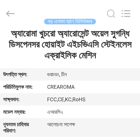
Meter
Online
Market.
All
Rights
বড় এলাকা ঘ্রাণ ডিফিউজার
Reserved.
Developed
অ্যারোমা খুচরো অ্যারোসেন্ট অয়েল সুগন্ধি
বাড়ি
by
ECER
ডিসপেনসর হোয়াইট এইচভিএসি স্টেইনলেস
পণ্য
এক্রাইলিক মেশিন
ভিডিও
উৎপত্তি স্থল:
গুয়াংডং, চীন
পরিচিতিমুলক নাম:
CREAROMA
VR
সাক্ষ্যদান:
FCC,CE,KC,RoHS
প্রদর্শন
মডেল নম্বার:
এআরসি২
আমাদের
ন্যূনতম চাহিদার
আলোচনা সাপেক্ষ
পরিমাণ:
সম্পর্কে