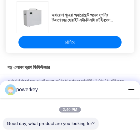
অ্যারোমা খুচরো অ্যারোসেন্ট অয়েল সুগন্ধি
ডিসপেনসর হোয়াইট এইচভিএসি স্টেইনলেস
এক্রাইলিক মেশিন
চালিয়ে
বড় এলাকা ঘ্রাণ ডিফিউজার
অ্যারোমা খুচরো অ্যারোসেন্ট অয়েল সুগন্ধি ডিসপেনসর হোয়াইট এইচভিএসি স্টেইনলেস
এক্রাইলিক মেশিন
powerkey
অ্যারোমা ৫০০০ মিলি বৃহৎ এলাকা সুগন্ধি ডিফিউজার ২৮.৫ ওয়াট দীর্ঘ জীবনকাল সম্পন্ন
কম্প্রেসার পাম্প সহ
2:40 PM
ব্র্যান্ড অপারেশন সেন্টারের জন্য সুবিশাল সুগন্ধি এটমাইজার ৫০০০ মিলি
Good day, what product are you looking for?
সব