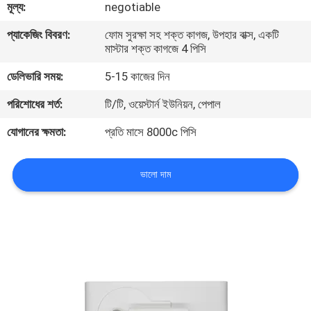
মূল্য:
negotiable
কারখানা
প্যাকেজিং বিবরণ:
ফোম সুরক্ষা সহ শক্ত কাগজ, উপহার বাক্স, একটি
মাস্টার শক্ত কাগজে 4 পিসি
ভ্রমণ
ডেলিভারি সময়:
5-15 কাজের দিন
মান
পরিশোধের শর্ত:
টি/টি, ওয়েস্টার্ন ইউনিয়ন, পেপাল
নিয়ন্ত্রণ
যোগানের ক্ষমতা:
প্রতি মাসে 8000c পিসি
যোগাযোগ
ভালো দাম
করুন
খবর
উদ্ধৃতির