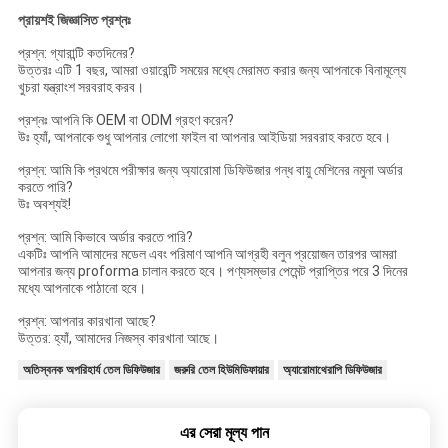
প্রায়শই জিজ্ঞাসিত প্রশ্নঃ
প্রশ্ন: গ্যারান্টি কতদিনের?
উত্তরঃ এটি 1 বছর, আমরা ওয়ারেন্টি সময়ের মধ্যে মেরামত করার জন্য আপনাকে বিনামূল্যে
খুচরা যন্ত্রাংশ সরবরাহ করব।
প্রশ্নঃ আপনি কি OEM বা ODM গ্রহণ করেন?
উঃ হ্যাঁ, আপনাকে শুধু আপনার লোগো ফাইল বা আপনার আইডিয়া সরবরাহ করতে হবে।
প্রশ্ন: আমি কি প্রথমে পরীক্ষার জন্য অ্যারোমা ডিফিউজার গন্ধ বায়ু মেশিনের নমুনা অর্ডার
করতে পারি?
উঃ অবশ্যই!
প্রশ্ন: আমি কিভাবে অর্ডার করতে পারি?
একটিঃ আপনি আমাদের মডেল এবং পরিমাণ আপনি আগ্রহী বলুন প্রয়োজন তারপর আমরা
আপনার জন্য proforma চালান করতে হবে। পণ্যসম্ভার পেমেন্ট প্রাপ্তির পরে 3 দিনের
মধ্যে আপনাকে পাঠানো হবে।
প্রশ্ন: আপনার কারখানা আছে?
উত্তর: হ্যাঁ, আমাদের নিজস্ব কারখানা আছে।
অতিস্বনক অপরিহার্য তেল ডিফিউজার
জরুরি তেল হিউমিডিফায়ার
অ্যারোমাথেরাপি ডিফিউজার
এর সেরা মূল্য পান