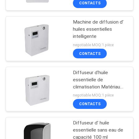
300 ml
DE
CONTACTS
NOUS
Machine de diffusion d'
huiles essentielles
VISITE
intelligente
D'USINE
negotiable MOQ:1 pièce
CONTACTS
CONTRÔLE
Diffuseur d'huile
DE
essentielle de
QUALITÉ
climatisation Matériau
PP Adapté à 300 - 400
negotiable MOQ:1 pièce
mètres cubes
CONTACTEZ-
CONTACTS
NOUS
Diffuseur d' huile
essentielle sans eau de
NOUVELLES
capacité 100 ml