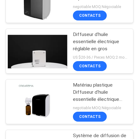
negotiable MOQ:Négociable
DEMANDEZ
CONTACTS
UNE
Diffuseur d'huile
CITATION
essentielle électrique
réglable en gros
PLAN
US $20-36 / Pieces MOQ:2 morceaux/morceaux
CONTACTS
DU
SITE
Matériau plastique
Diffuseur d'huile
POLITIQUE
essentielle électrique
100 ml 12 V Portable
DE
negotiable MOQ:Négociable
CONTACTS
CONFIDENTIALITÉ
Système de diffusion de