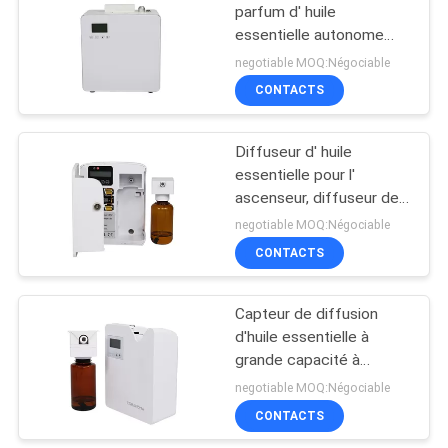
parfum d' huile
essentielle autonome
500 ml avec ventilateur
negotiable MOQ:Négociable
CONTACTS
Diffuseur d' huile
essentielle pour l'
ascenseur, diffuseur de
parfum électrique blanc
negotiable MOQ:Négociable
pour la maison
CONTACTS
Capteur de diffusion
d'huile essentielle à
grande capacité à
commande à distance
negotiable MOQ:Négociable
intelligente de 300 ml
CONTACTS