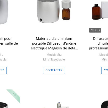
air pour
Matériau d'aluminium
Diffuseu
en salle de
portable Diffuseur d'arôme
d'huil
électrique Magasin de détail
professionn
Marketing d'arôme
800 ml 
Miu
Model: Miu
Model:
iable
Min: Négociable
Min:
TEZ
CONTACTEZ
CO