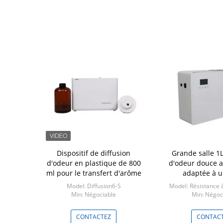
brouillard
Dispositif de diffusion
Grande salle 1L
lle de style
d'odeur en plastique de 800
d'odeur douce 
a
ml pour le transfert d'arôme
adaptée à u
Arc1
Model: Diffusion6-S
Model: Résistance à
ciable
Min: Négociable
Min: Négoc
TEZ
CONTACTEZ
CONTAC