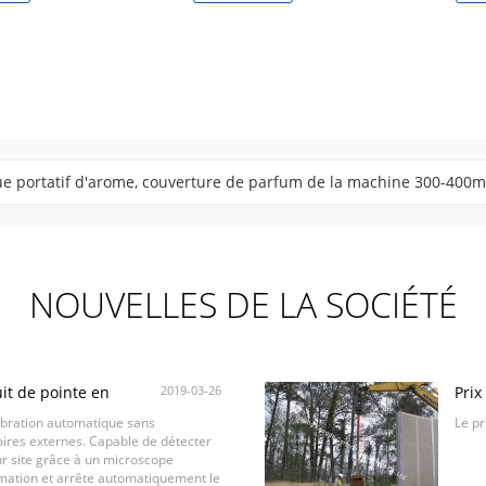
er inoxydable de capacité ultra grande de la machine 5L de diffus
NOUVELLES DE LA SOCIÉTÉ
uit de pointe en
2019-03-26
Prix
octo
libration automatique sans
Le pr
ires externes. Capable de détecter
ur site grâce à un microscope
ammation et arrête automatiquement le