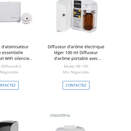
r d'atomisateur
Diffuseur d'arôme électrique
Couleur bl
e essentielle
léger 100 ml Diffuseur
air parfum
el WIFI silencieux
d'arôme portable avec
plastique 
avec éventail
horloge
réce
 Diffusion6-S
Model: NE-100
Mode
 Négociable
Min: Négociable
Min: 
NTACTEZ
CONTACTEZ
CO