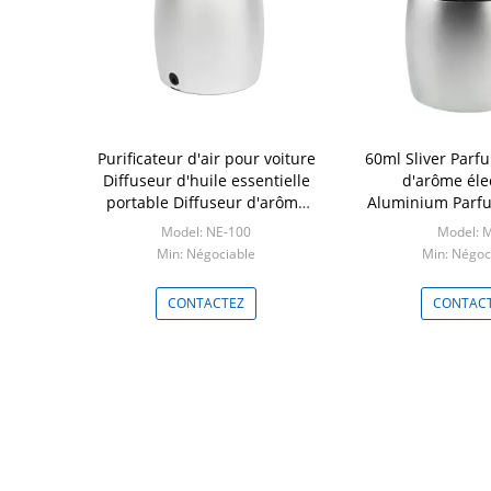
r diffuseur
Purificateur d'air pour voiture
60ml Sliver Parf
friendly
Diffuseur d'huile essentielle
d'arôme éle
 / ROHS / FCC
portable Diffuseur d'arôme
Aluminium Parfu
60 ml
Cadeaux de décor
ro300
Model: NE-100
Model: 
maiso
PCS
Min: Négociable
Min: Négoc
TEZ
CONTACTEZ
CONTAC