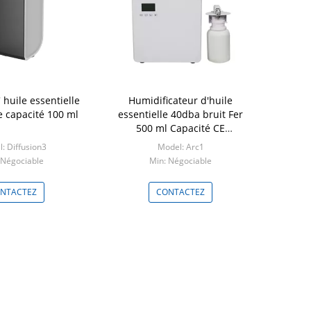
 huile essentielle
Humidificateur d'huile
Ne
e capacité 100 ml
essentielle 40dba bruit Fer
aromathérap
500 ml Capacité CE
centre d'
homologuée
m
: Diffusion3
Model: Arc1
Mod
 Négociable
Min: Négociable
Min: 
NTACTEZ
CONTACTEZ
CO