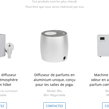
Ces produits sont les plus chauds
Peut-être que vous serez intéressé par eux
 diffuseur
Diffuseur de parfums en
Machine 
atmosphère
aluminium unique, conçu
odeur en a
n hôtel
pour les salles de yoga.
parfum com
à 
 la corrosion
Model: Miu
Mo
iable
Min: Négociable
M
TEZ
CONTACTEZ
CO