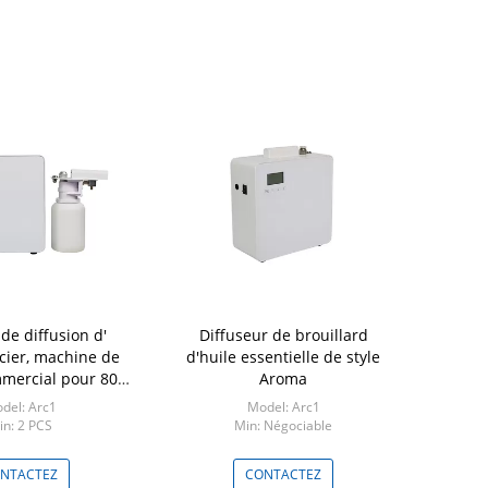
de diffusion d'
Diffuseur de brouillard
Dispositi
cier, machine de
d'huile essentielle de style
d'odeur en 
mercial pour 800
Aroma
ml pour le 
1200 CBM
del: Arc1
Model: Arc1
Model: 
in: 2 PCS
Min: Négociable
Min: 
NTACTEZ
CONTACTEZ
CO