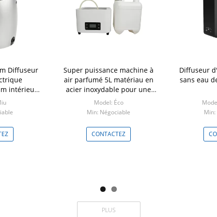
um Diffuseur
Super puissance machine à
Diffuseur d'
ctrique
air parfumé 5L matériau en
sans eau d
m intérieur
acier inoxydable pour une
ation de la
grande surface OEM ODM
Miu
Model: Éco
Model
n
iable
Min: Négociable
Min:
TEZ
CONTACTEZ
CO
PLUS