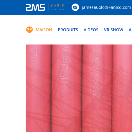
jamesauolcd@anlcd.com
MAISON
PRODUITS
VIDÉOS
VR SHOW
A
DEMANDEZ UNE CITATION