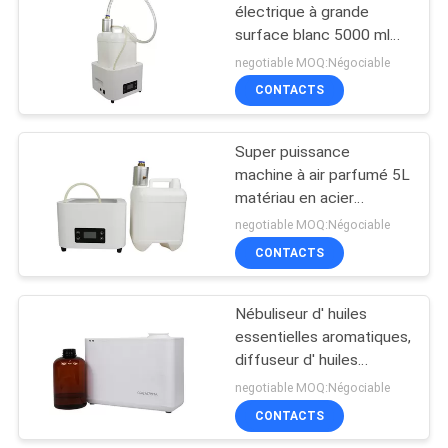
électrique à grande
surface blanc 5000 ml
26
Système de climatisation
negotiable MOQ:Négociable
de marketing des
Diffuseur d'arômes
CONTACTS
parfums
à piles
Super puissance
machine à air parfumé 5L
matériau en acier
inoxydable pour une
negotiable MOQ:Négociable
grande surface OEM
CONTACTS
26
ODM
diffuseur de parfum
Nébuliseur d' huiles
essentielles aromatiques,
grande surface
diffuseur d' huiles
essentielles décoratives
negotiable MOQ:Négociable
1200 CBM avec
CONTACTS
ventilateur