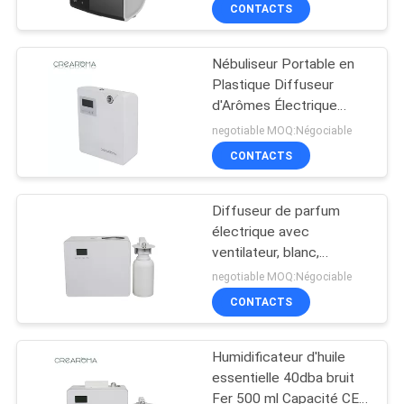
DE
CONTACTS
NOUS
Nébuliseur Portable en
56
Plastique Diffuseur
VISITE
d'Arômes Électrique
diffuseur d'huiles
D'USINE
300ml Pour Salle de
negotiable MOQ:Négociable
essentielles
Conférence
CONTACTS
CONTRÔLE
Diffuseur de parfum
DE
électrique avec
QUALITÉ
ventilateur, blanc,
75
capacité 1L
negotiable MOQ:Négociable
Diffuseur de parfum
CONTACTEZ-
CONTACTS
NOUS
automatique
Humidificateur d'huile
essentielle 40dba bruit
NOUVELLES
Fer 500 ml Capacité CE