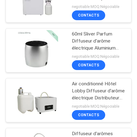
homologuée
negotiable MOQ:Négociable
DEMANDEZ
CONTACTS
49
UNE
système de
60ml Sliver Parfum
CITATION
Diffuseur d'arôme
distribution de
électrique Aluminium
Parfum intérieur Cadeaux
PLAN
parfum
negotiable MOQ:Négociable
de décoration de la
CONTACTS
DU
maison
SITE
Air conditionné Hôtel
40
Lobby Diffuseur d'arôme
POLITIQUE
Diffuseur de parfum
électrique Distributeur
d'air 5000 ml Facile à
DE
negotiable MOQ:Négociable
CVC
utiliser
CONTACTS
CONFIDENTIALITÉ
Diffuseur d'arômes