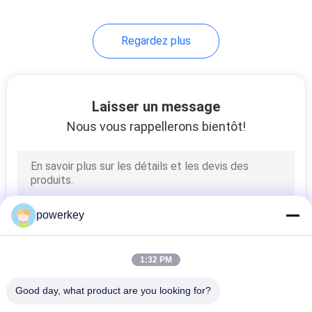
34
Regardez plus
diffuseur de parfum
d'hôtel
Laisser un message
Nous vous rappellerons bientôt!
40
diffuseur électrique
powerkey
d'arome
1:32 PM
Good day, what product are you looking for?