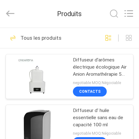
Water
Meter
Online
Produits
Market.
All
Rights
Reserved.
MAISON
Developed
53
by
Tous les produits
ECER
Machine de
PRODUITS
diffuseur d'arome
Diffuseur d'arômes
électrique écologique Air
VIDÉOS
Anion Aromathérapie 5L
Machine de parfum
negotiable MOQ:Négociable
VR
CONTACTS
51
SHOW
Diffuseur de parfum
Diffuseur d' huile
essentielle sans eau de
AU
Machine
capacité 100 ml
SUJET
negotiable MOQ:Négociable