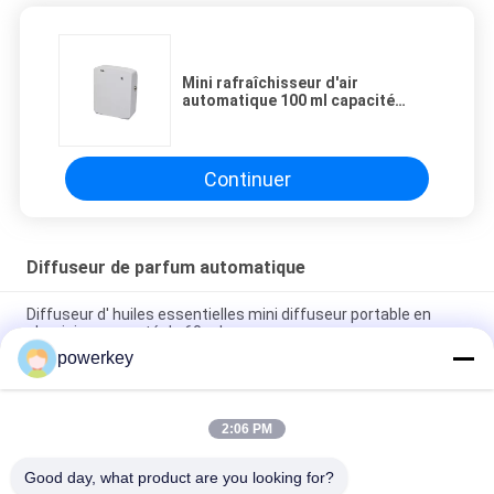
Mini rafraîchisseur d'air
automatique 100 ml capacité
d'huile 80 - 100 M3 couverture
d'odeur
Continuer
Diffuseur de parfum automatique
Diffuseur d' huiles essentielles mini diffuseur portable en
aluminium argenté de 60 ml
powerkey
Système de diffusion de parfum d' huile essentielle autonome
500 ml avec ventilateur
2:06 PM
Écran tactile diffuseur de parfum automatique OEM
rechargeable Luxe aromathérapie
Good day, what product are you looking for?