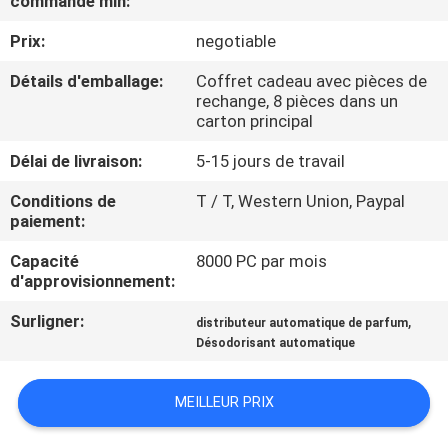
commande min:
DE
Prix:
negotiable
NOUS
Détails d'emballage:
Coffret cadeau avec pièces de
rechange, 8 pièces dans un
VISITE
carton principal
D'USINE
Délai de livraison:
5-15 jours de travail
Conditions de
T / T, Western Union, Paypal
CONTRÔLE
paiement:
DE
Capacité
8000 PC par mois
QUALITÉ
d'approvisionnement:
Surligner:
,
distributeur automatique de parfum
CONTACTEZ-
Désodorisant automatique
NOUS
MEILLEUR PRIX
NOUVELLES