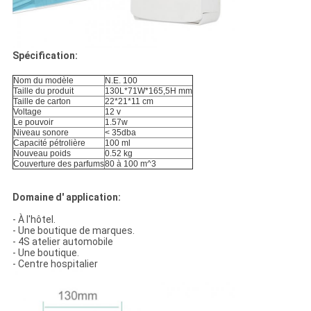
Spécification:
Nom du modèle
N.E. 100
Taille du produit
130L*71W*165,5H mm
Taille de carton
22*21*11 cm
Voltage
12 v
Le pouvoir
1.57w
Niveau sonore
< 35dba
Capacité pétrolière
100 ml
Nouveau poids
0.52 kg
Couverture des parfums
80 à 100 m^3
Domaine d' application:
- À l'hôtel.
- Une boutique de marques.
- 4S atelier automobile
- Une boutique.
- Centre hospitalier