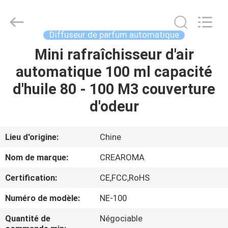
Water
Meter
Online
Market.
All
Diffuseur de parfum automatique
Rights
Reserved.
Mini rafraîchisseur d'air
MAISON
Developed
by
ECER
automatique 100 ml capacité
PRODUITS
d'huile 80 - 100 M3 couverture
d'odeur
VIDÉOS
Lieu d'origine:
Chine
VR
Nom de marque:
CREAROMA
SHOW
Certification:
CE,FCC,RoHS
AU
Numéro de modèle:
NE-100
SUJET
Quantité de
Négociable