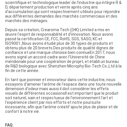
scientifique et technologique leader de l'industrie qui intègre R &
D, département production et vente après cinq ans
d'accumulation.qui sont respectivement utilisés pour répondre
aux différentes demandes des marchés commerciaux et des
marchés des ménages.
Depuis sa création, Crearoma Tech ((HK) Limited a mis en
œuvre l'esprit de responsabilité et d'innovation. Nous avons
passé la certification CE, FCC, RoHS, SGS, SASO, KC et
ISO9001.,Nous avons étudié plus de 30 types de produits et
obtenu plus de 20 brevets.Des produits de qualité dignes de
confiance et une marque chinoise bien connueEn 2017, nous
avons signé un accord-cadre avec l'Université de Chine
méridionale pour une coopération de projet, et établi un bureau
de R&D biologique avec Shenzhen Microphy Bio-Tech Co.,Ltd à la
fin de cette année.
En tant que pionnier et innovateur dans cette industrie, nous
essayons d'amener l'arôme de l'espace dans une toute nouvelle
dimension d'odeur.mais aussi il doit considérer les effets
visuels de différentes occasionsIl est important que le produit
soit naturel, sain et respectueux de l'environnement.l'art et
l'expérience client par nos efforts et notre poursuite
incessante, afin que l'arôme créatif ajoute plus de plaisir et de
confort à notre vie.
FAQ: