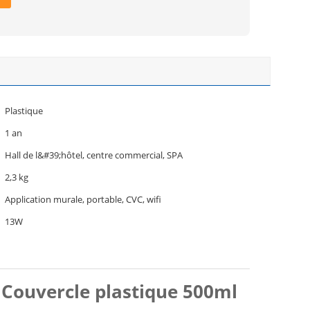
Plastique
1 an
Hall de l&#39;hôtel, centre commercial, SPA
2,3 kg
Application murale, portable, CVC, wifi
13W
 Couvercle plastique 500ml