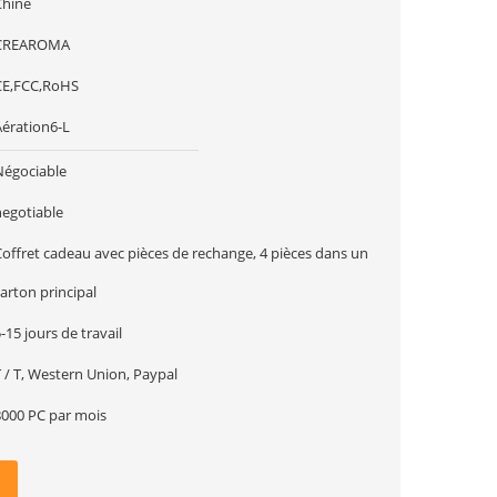
Chine
CREAROMA
CE,FCC,RoHS
Aération6-L
Négociable
negotiable
Coffret cadeau avec pièces de rechange, 4 pièces dans un
arton principal
-15 jours de travail
 / T, Western Union, Paypal
8000 PC par mois