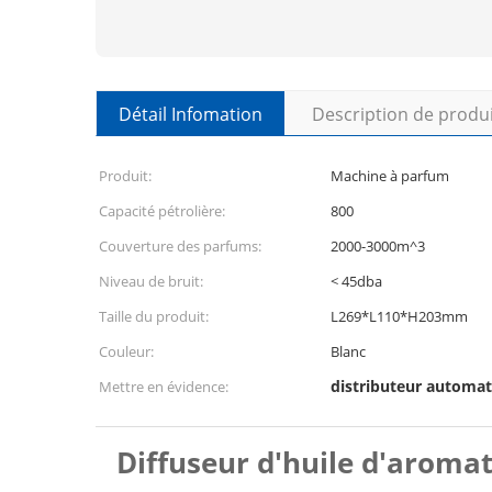
Détail Infomation
Description de produ
Produit:
Machine à parfum
Capacité pétrolière:
800
Couverture des parfums:
2000-3000m^3
Niveau de bruit:
< 45dba
Taille du produit:
L269*L110*H203mm
Couleur:
Blanc
distributeur automa
Mettre en évidence:
Diffuseur d'huile d'aroma