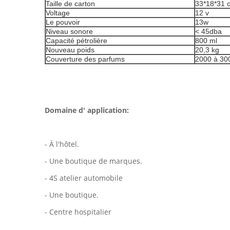
Taille de carton
33*18*31 
Voltage
12 v
Le pouvoir
13w
Niveau sonore
< 45dba
Capacité pétrolière
800 ml
Nouveau poids
20,3 kg
Couverture des parfums
2000 à 30
Domaine d' application:
- À l'hôtel.
- Une boutique de marques.
- 4S atelier automobile
- Une boutique.
- Centre hospitalier