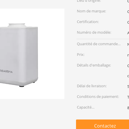
Lieu d'origine:
Nom de marque:
Certification:
Numéro de modèle:
Quantité de commande
min:
Prix:
Détails d'emballage:
c
Délai de livraison:
5
Conditions de paiement:
T
Capacité
d'approvisionnement:
Contactez