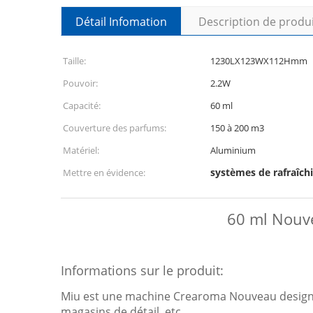
Détail Infomation
Description de produ
Taille:
1230LX123WX112Hmm
Pouvoir:
2.2W
Capacité:
60 ml
Couverture des parfums:
150 à 200 m3
Matériel:
Aluminium
systèmes de rafraîchi
Mettre en évidence:
60 ml Nouve
Informations sur le produit:
Miu est une machine Crearoma Nouveau design
magasins de détail, etc.