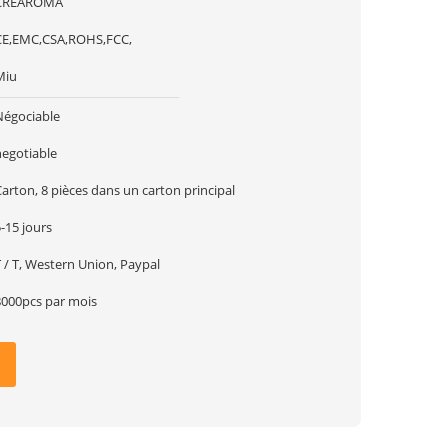
CREAROMA
CE,EMC,CSA,ROHS,FCC,
Miu
Négociable
negotiable
arton, 8 pièces dans un carton principal
-15 jours
 / T, Western Union, Paypal
8000pcs par mois