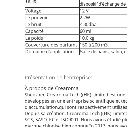
Taille
dispositif d'échange d
Voltage
12 V
Le pouvoir
2.2W
Le bruit
< 30dba
Capacité
60 ml
Le poids
10,0 kg
Couverture des parfums
150 à 200 m3
Domaine d'application
Salle de bains, salon, cu
Présentation de l'entreprise:
À propos de Crearoma
Shenzhen Crearoma Tech ((HK) Limited est une s
développés en une entreprise scientifique et te
d'accumulation.qui sont respectivement utili
Depuis sa création, Crearoma Tech ((HK) Limited 
SGS, SASO, KC et ISO9001.,Nous avons étudié plu
marque chinoise bien connueEn 2017, nous avons