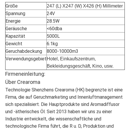
Größe
247 (L) X247 (W) X426 (H) Millimeter
Spannung
24V
Energie
28.5W
Geräusche
<60dba
Kapazität
5000L
Gewicht
6.1kg
Geruchabdeckung
8000-10000m3
Verwendungsgebiet
Hotel, Einkaufszentrum,
Bekleidungsgeschäft, Kino, usw.
Firmeneinleitung:
Über Crearoma
Technologie Shenzhens Crearoma (HK) begrenzte ist eine
Firma, die auf Geruchmarketing und Innenluftmanagement
sich spezialisiert. Die Hauptprodukte sind Aromadiffusor
und -ätherisches Öl. Seit 2013 haben wir uns zu einer
Industrie entwickelt, die wissenschaftliche und
technologische Firma führt, die R u. D, Produktion und