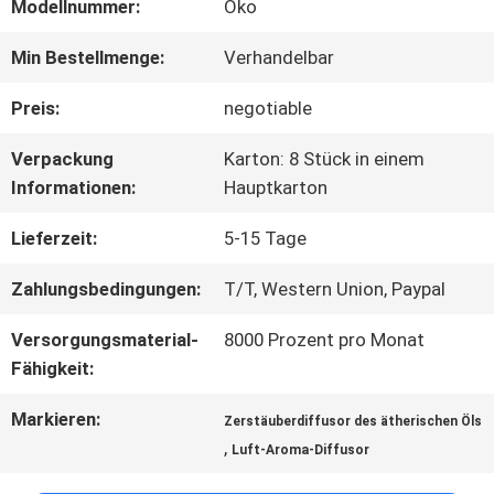
ÜBER
Modellnummer:
Öko
UNS
Min Bestellmenge:
Verhandelbar
Preis:
negotiable
FABRIK-
Verpackung
Karton: 8 Stück in einem
AUSFLUG
Informationen:
Hauptkarton
Lieferzeit:
5-15 Tage
QUALITÄTSKONTROLLE
Zahlungsbedingungen:
T/T, Western Union, Paypal
Versorgungsmaterial-
8000 Prozent pro Monat
TRETEN
Fähigkeit:
SIE
Markieren:
Zerstäuberdiffusor des ätherischen Öls
MIT
,
Luft-Aroma-Diffusor