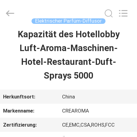
Water
Meter
Online
Market.
Elektrischer Parfüm-Diffusor
All
Rights
Kapazität des Hotellobby
HAUS
Reserved.
Developed
Luft-Aroma-Maschinen-
by
ECER
PRODUKTE
Hotel-Restaurant-Duft-
Sprays 5000
VIDEOS
Herkunftsort:
China
VR
Markenname:
CREAROMA
SHOW
Zertifizierung:
CE,EMC,CSA,ROHS,FCC