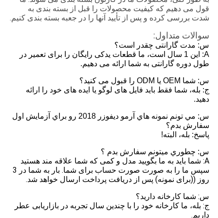
قول می دهیم که کیفیت محصولات را قبل از بسته بندی به
شدت بررسی کرده و پس از تأیید آنها را در جعبه بسته بندی کنیم.
سوالات متداول:
س: مدت گارانتی چقدر است؟
A: این 1 سال است، ما قطعات یدکی رایگان را برای تعمیر در
طول دوره گارانتی به شما ارائه می دهیم.
س: شما OEM یا ODM را قبول می کنید؟
ج: بله، شما فقط باید فایل های لوگو یا ایده های خود را ارائه
دهید.
س: مي تونم نمونه هاي آرمو ديفوزر 2018 رو براي آزمايش اول
سفارش بدم؟
پاسخ: بله، البته!
س: چطوري ميتونم سفارش بدم ؟
A: شما باید به ما بگویید مدل و کمی که شما علاقه مند هستید
سپس ما را به صورت صورت حساب برای شما. بار به شما در 3
روز ((برای نمونه) پس از دریافت پرداخت ارسال خواهد شد.
س: شما کارخانه داريد؟
ج: بله، ما کارخانه خود را با چندین سال تجربه در بازاریابی عطر
داریم.