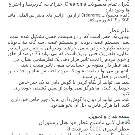
2برای تمام محصولات Crearoma اختراعات، کاربردها و اختراع
ها وجود دارد.
3تمام محصولات Crearoma از آزمون آژانس های معتبر بین المللی مانند
SGS و ITS عبور می کنند.
علم عطر:
بویایی یک حس است که از دو سیستم حسی تشکیل شده است،
یعنی سیستم عصبی بویایی و سیستم عصبی سه گانه بینی. بویایی
و طعم یکپارچه و در تعامل خواهند بود.بویایی یه حس دور استدر
مقابل، طعم یک حس نزدیک است که می تواند 75 درصد از خلق
و خوی مردم را تحت تاثیر قرار دهد، یک نظرسنجی نشان می
دهد:عطر دار ميتونه بر احساسات منفی تاثیر مثبت داشته
باشهاین می تواند باعث شود که مردم احساس شادتر، جذاب تر،
راحت تر و فعال تر شوند.
شما می توانید از نگاه کردن یا گوش دادن به یک چیز خاص
خودداری کنید، اما هرگز نمی توانید از نفس کشیدن خودداری
کنید.
شما می توانید از دیدن یا گوش دادن به یک چیز خاص خودداری
کنید، اما هرگز قادر به حل آن نخواهید بود.
بسته بندی و تحویل:
به طور کلی، محصولات ما در کارتون بسته بندی می شوند. ما