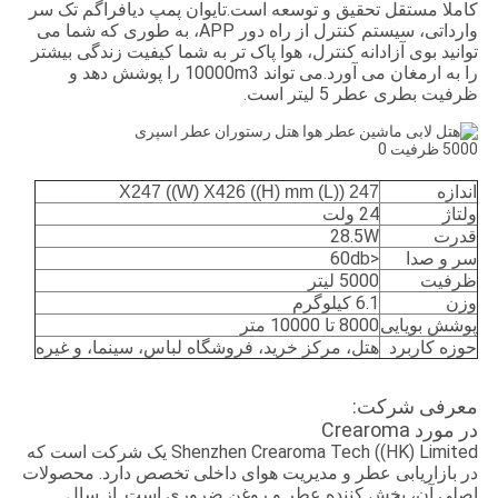
کاملا مستقل تحقیق و توسعه است.
تایوان پمپ دیافراگم تک سر
وارداتی، سیستم کنترل از راه دور APP، به طوری که شما می
توانید بوی آزادانه کنترل، هوا پاک تر به شما کیفیت زندگی بیشتر
را به ارمغان می آورد.
می تواند 10000m3 را پوشش دهد و
ظرفیت بطری عطر 5 لیتر است.
اندازه
247 ((L) X247 ((W) X426 ((H) mm
ولتاژ
24 ولت
قدرت
28.5W
سر و صدا
<60db
ظرفیت
5000 لیتر
وزن
6.1 کیلوگرم
پوشش بویایی
8000 تا 10000 متر
حوزه کاربرد
هتل، مرکز خرید، فروشگاه لباس، سینما، و غیره
معرفی شرکت:
در مورد Crearoma
Shenzhen Crearoma Tech ((HK) Limited یک شرکت است که
در بازاریابی عطر و مدیریت هوای داخلی تخصص دارد. محصولات
اصلی آن، پخش کننده عطر و روغن ضروری است. از سال