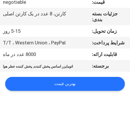
قیمت:
negotiable
ما
جزئیات بسته
کارتن، 8 عدد در یک کارتن اصلی
بندی:
تور
کارخانه
زمان تحویل:
5-15 روز
شرایط پرداخت:
T/T ، Western Union ، PayPal
کنترل
قابلیت ارائه:
8000 عدد در ماه
کیفیت
برجسته:
,
اتومایزر اسانس پخش کننده
پخش کننده عطر هوا
با
بهترین قیمت
ما
تماس
بگیرید
اخبار