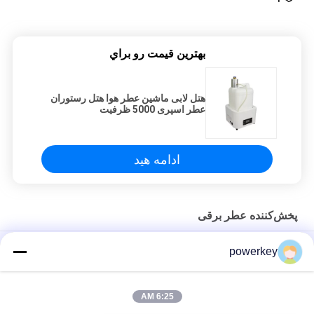
بهترين قيمت رو براي
هتل لابی ماشین عطر هوا هتل رستوران
عطر اسپری 5000 ظرفیت
ادامه هید
پخش‌کننده عطر برقی
پخش کننده الکتریکی 60 میلی لیتر آلومینیوم نقره ای برای استفاده
powerkey
خانگی الکتریکی
Crearoma Diffuser عطر برقی 12V EMF نبولیزر بدون آب 60ml
6:25 AM
هتل لابی ماشین عطر هوا هتل رستوران عطر اسپری 5000 ظرفیت