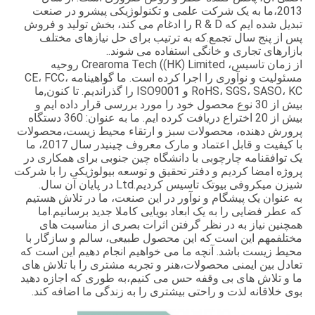
2013،ما به یک شرکت علمی و تکنولوژیکی پیشرو در صنعت
تبدیل شده ایم که R & D را ادغام می کند، بخش تولید و فروش
پس از پنج سال تجمع.که به ترتیب برای حل نیازهای مختلف
بازارهای تجاری و خانگی استفاده می شوند..
از زمان تاسیس، Crearoma Tech ((HK) Limited روحیه
مسئولیت و نوآوری را اجرا کرده است. ما گواهینامه CE، FCC،
RoHS، SGS، SASO، KC و ISO9001 را گذراندیم. تا کنون,ما
بیش از 30 نوع محصول خود را مورد بررسی قرار داده ایم و
بیش از 20 اختراع دریافت کرده ایم. ما به عنوان: 360 دستگاه
پرورش دهنده، محصولات سبز و ارتقاء محیط زیست،محصولات
با کیفیت و قابل اعتماد و مارک معروف چینیدر سال 2017، ما
یک توافقنامه چارچوبی با دانشگاه چین جنوبی برای همکاری در
پروژه امضا کردیم و دفتر تحقیق و توسعه بیولوژیکی را با شرکت
شیزن میکروفی بیوتک تاسیس کردیم.Ltd در پایان آن سال.
به عنوان یک پیشگام و نوآور در این صنعت، ما در تلاش هستیم
که عطر فضایی را به یک ابعاد بویایی کاملا جدید برسانیم.اما
همچنین نیاز به در نظر گرفتن اثرات بصری از مناسبت های
مختلفمهم این است که این محصول طبیعی، سالم و سازگار با
محیط زیست باشد. آنچه ما می خواهیم انجام دهیم این است که
تعادل بین ایمنی محصولات،هنر و تجربه مشتری را با تلاش های
ما و تلاش های بی وقفه حس می کنیم،به طوری که اجازه دهید
بوی خلاقانه لذت و راحتی بیشتری را به زندگی ما اضافه کند.