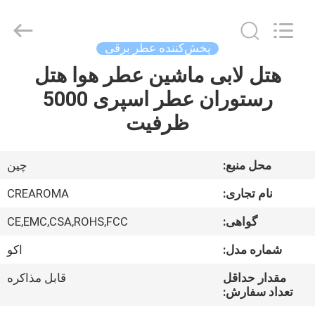
Water
Meter
Online
Market.
All
پخش‌کننده عطر برقی
Rights
Reserved.
Developed
هتل لابی ماشین عطر هوا هتل
خانه
by
ECER
رستوران عطر اسپری 5000
محصولات
ظرفیت
فیلم
محل منبع:
چین
های
نام تجاری:
CREAROMA
گواهی:
CE,EMC,CSA,ROHS,FCC
نمایش
شماره مدل:
اکو
VR
مقدار حداقل
قابل مذاکره
تعداد سفارش:
درباره