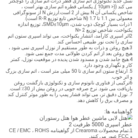
نسل جدید تکنولوژی اتم سازی قطر ذرات اتم سازی را کوچکتر
می کند ((< 10μm ), یکسانی قطره اتم سازی بهتر است ،
شاخص یکسانی آن N بیش از 2 است.ارزش N از سونوگرافی
معمولی بین 1.1 تا 1.7 (N شاخص تابع توزیع R-R است).
1ذرات بسیار کوچک ذوب شدن، SMD≤10μm، توزیع اندازه
یکنواخت، شاخص توزیع N> 2
2اثر اسپری کارآمد، انتشار یکنواخت، می تواند اسپری ستون اتم
سازی را تحت نور طبیعی احساس کند.
3.هیچ روغن و ذرات به طور مستقیم از نوزل اسپری نمی شود ،
هیچ روغن بعد از اتم کردن طولانی مدت جمع نمی شود.
4.هیچ جامد شدن و مسدود شدن پدیده در موقعیت نوزل، کمتر
کار و نگهداری وجود دارد.
5. ارتفاع ستون اتم سازی تا 50 میلی متر است ، اتم سازی بزرگ
و اثر خوب.
6ترکیبی از فناوری نانوتوم سازی و تکنولوژی بازگشت روغن
بازیافت می شود. نرخ صرفه جویی در روغن بیش از 30٪ است.
7. نوزل دقیق تر، می تواند فشار پمپ را به طور موثر کنترل کند
و مصرف برق را کاهش دهد.
گواهینامه ها:
1.تمام محصولات Crearoma از گواهینامه CE / EMC ، ROHS
و FCC عبور می کنند.