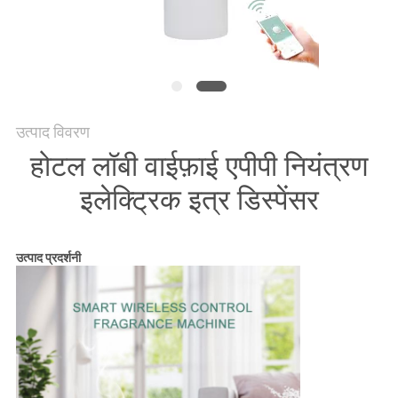
एक
उद्धरण
की
विनती
करे
उत्पाद विवरण
होटल लॉबी वाईफ़ाई एपीपी नियंत्रण
साइटमैप
इलेक्ट्रिक इत्र डिस्पेंसर
गोपनीयता
उत्पाद प्रदर्शनी
नीति