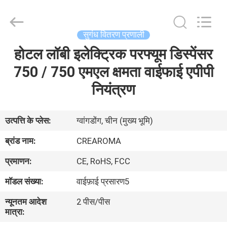
Meter
Online
Market.
All
Rights
सुगंध वितरण प्रणाली
Reserved.
Developed
होटल लॉबी इलेक्ट्रिक परफ्यूम डिस्पेंसर
घर
by
ECER
750 / 750 एमएल क्षमता वाईफाई एपीपी
उत्पादों
नियंत्रण
वीडियो
उत्पत्ति के प्लेस:
ग्वांगडोंग, चीन (मुख्य भूमि)
ब्रांड नाम:
CREAROMA
वीआर
प्रमाणन:
CE, RoHS, FCC
दिखाएँ
मॉडल संख्या:
वाईफ़ाई प्रसारण5
हमारे
न्यूनतम आदेश
2 पीस/पीस
मात्रा:
बारे