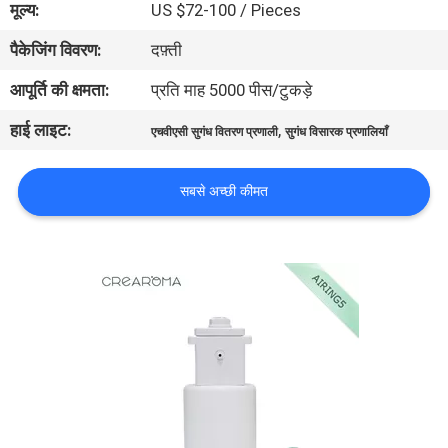
मूल्य:
US $72-100 / Pieces
में
पैकेजिंग विवरण:
दफ़्ती
कारखाना
आपूर्ति की क्षमता:
प्रति माह 5000 पीस/टुकड़े
भ्रमण
हाई लाइट:
,
एचवीएसी सुगंध वितरण प्रणाली
सुगंध विसारक प्रणालियाँ
गुणवत्ता
सबसे अच्छी कीमत
नियंत्रण
संपर्क
करें
समाचार