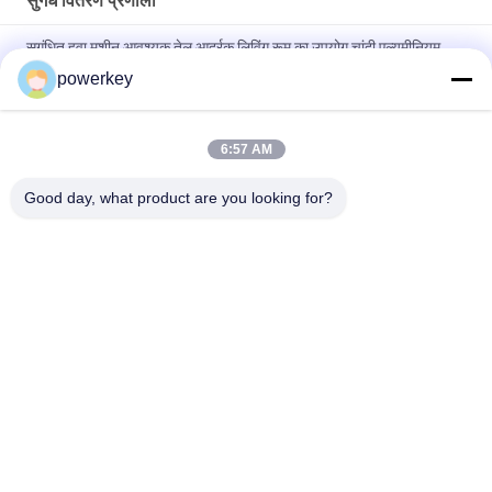
सुगंध वितरण प्रणाली
सुगंधित हवा मशीन आवश्यक तेल आर्द्रक लिविंग रूम का उपयोग चांदी एल्यूमीनियम
चांदी
powerkey
मैनुअल आर्द्रता इलेक्ट्रिक आवश्यक तेल विसारक 300ml सफेद प्लास्टिक हवा सुगंध
6:57 AM
16W वाईफाई ऐप नियंत्रित प्लग इन अरोमा ऑयल डिफ्यूज़र वाटरलेस नेब्युलाइज़र
डिफ्यूज़र
Good day, what product are you looking for?
लोकप्रिय श्रेणियां
सभी
सुगंध विसारक मशीन
गंध विसारक मशीन
आवश्यक तेल विसारक 
स्वचालित सुगंध विसारक
मशीन
सुगंध वितरण प्रणाली
एचवीएसी सुगंध डिफ्यूज़र