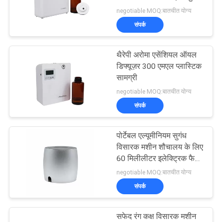
एक
negotiable MOQ:बातचीत योग्य
उद्धरण
संपर्क
की
49
विनती
थैरेपी अरोमा एसेंशियल ऑयल
सुगंध वितरण प्रणाली
डिफ्यूज़र 300 एमएल प्लास्टिक
करे
सामग्री
negotiable MOQ:बातचीत योग्य
साइटमैप
संपर्क
गोपनीयता
पोर्टेबल एल्यूमीनियम सुगंध
40
विसारक मशीन शौचालय के लिए
नीति
60 मिलीलीटर इलेक्ट्रिक फैन
एचवीएसी सुगंध डिफ्यूज़र
सुगंध विसारक
negotiable MOQ:बातचीत योग्य
संपर्क
सफेद रंग कक्ष विसारक मशीन