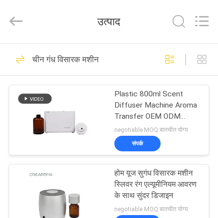
Meter
Online
Market.
उत्पाद
All
Rights
Reserved.
Developed
घर
by
53
ECER
चीन गंध विसारक मशीन
सुगंध विसारक मशीन
उत्पादों
Plastic 800ml Scent
Diffuser Machine Aroma
वीडियो
Transfer OEM ODM
Certification गंध उपकरण
negotiable MOQ:बातचीत योग्य
वीआर
संपर्क
51
दिखाएँ
होम यूज सुगंध विसारक मशीन
गंध विसारक मशीन
स्लिवर रंग एल्यूमीनियम आवरण
हमारे
के साथ सुंदर डिजाइन
बारे
negotiable MOQ:बातचीत योग्य