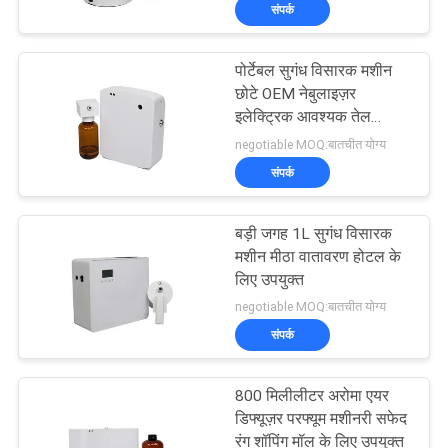
संपर्क
में
पोर्टेबल सुगंध विसारक मशीन
कारखाना
56
छोटे OEM नेबुलाइज़र
भ्रमण
इलेक्ट्रिक आवश्यक तेल
आवश्यक तेल विसारक
100ML
negotiable MOQ:बातचीत योग्य
मशीन
संपर्क
गुणवत्ता
नियंत्रण
बड़ी जगह 1L सुगंध विसारक
मशीन मीठा वातावरण होटल के
संपर्क
लिए उपयुक्त
75
negotiable MOQ:बातचीत योग्य
करें
संपर्क
स्वचालित सुगंध विसारक
समाचार
800 मिलीलीटर अरोमा एयर
डिफ्यूज़र परफ्यूम मशीनरी सफेद
रंग शॉपिंग मॉल के लिए उपयुक्त