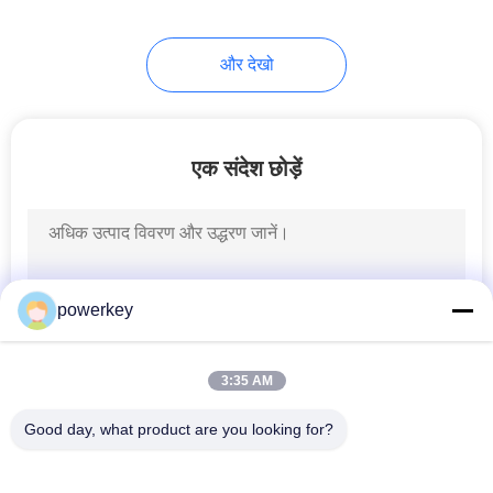
34
और देखो
होटल खुशबू डिफ्यूज़र
एक संदेश छोड़ें
40
powerkey
विद्युत सुगंध विसारक
3:35 AM
Good day, what product are you looking for?
लोकप्रिय श्रेणियां
सभी