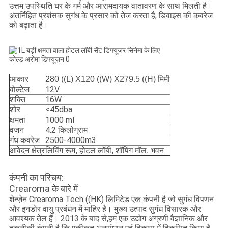
उत्तम उपस्थिति घर के गर्म और आरामदायक वातावरण के साथ मिलती है।
अंतर्निहित प्रशंसक सुगंध के प्रसार को तेज करता है, डिवाइस की कवरेज
को बढ़ाता है।
आकार
280 ((L) X120 ((W) X279.5 ((H) मिमी
वोल्टेज
12V
शक्ति
16W
शोर
<45dba
क्षमता
1000 ml
वजन
4.2 किलोग्राम
गंध कवरेज
2500-4000m3
आवेदन क्षेत्र
लिविंग रूम, होटल लॉबी, शॉपिंग मॉल, भवन
कंपनी का परिचय:
Crearoma के बारे में
शेन्ज़ेन Crearoma Tech ((HK) लिमिटेड एक कंपनी है जो सुगंध विपणन
और इनडोर वायु प्रबंधन में माहिर है। मुख्य उत्पाद सुगंध विसारक और
आवश्यक तेल हैं। 2013 के बाद से,हम एक उद्योग अग्रणी वैज्ञानिक और