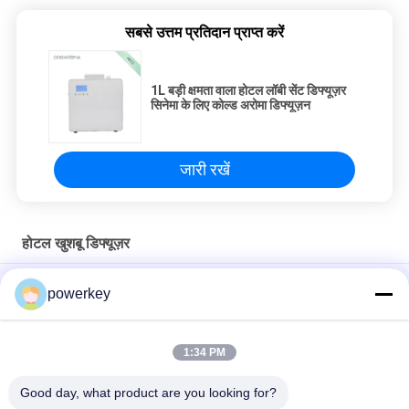
सबसे उत्तम प्रतिदान प्राप्त करें
1L बड़ी क्षमता वाला होटल लॉबी सेंट डिफ्यूज़र
सिनेमा के लिए कोल्ड अरोमा डिफ्यूज़न
जारी रखें
होटल खुशबू डिफ्यूज़र
नया मॉडल 60ml डिफ्यूज़र उपकरण चांदी एल्यूमीनियम OEM ODM वायु शोधक
powerkey
इत्र डिस्पेंसर सुगंध समाधान आपूर्तिकर्ता सफेद 300ml प्लास्टिक वाईफाई सुगंध सुगंध
1:34 PM
नेबुलाइज़र कोई शोर होटल गंध विसारक बड़ी क्षमता समायोज्य Aroma Mist वॉल्यूम
ह्यूमिडिफायर
Good day, what product are you looking for?