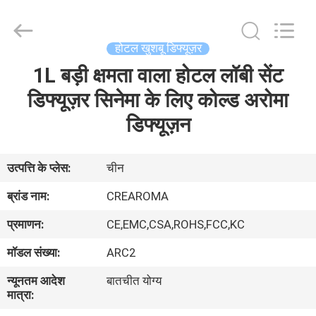
Meter
Online
Market.
All
Rights
होटल खुशबू डिफ्यूज़र
Reserved.
Developed
1L बड़ी क्षमता वाला होटल लॉबी सेंट
घर
by
ECER
डिफ्यूज़र सिनेमा के लिए कोल्ड अरोमा
उत्पादों
डिफ्यूज़न
वीडियो
उत्पत्ति के प्लेस:
चीन
ब्रांड नाम:
CREAROMA
वीआर
प्रमाणन:
CE,EMC,CSA,ROHS,FCC,KC
दिखाएँ
मॉडल संख्या:
ARC2
हमारे
न्यूनतम आदेश
बातचीत योग्य
मात्रा:
बारे