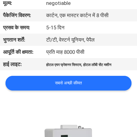
मूल्य:
negotiable
में
पैकेजिंग विवरण:
कार्टन, एक मास्टर कार्टन में 8 पीसी
कारखाना
प्रसव के समय:
5-15 दिन
भ्रमण
भुगतान शर्तें:
टी/टी, वेस्टर्न यूनियन, पेपैल
आपूर्ति की क्षमता:
प्रति माह 8000 पीसी
गुणवत्ता
हाई लाइट:
,
होटल एयर फ्रेशनर सिस्टम
होटल लॉबी सेंट मशीन
नियंत्रण
सबसे अच्छी कीमत
संपर्क
करें
समाचार