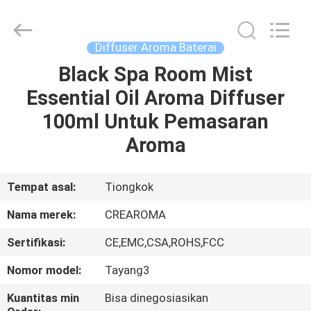
Meter
Online
Market.
All
Rights
Diffuser Aroma Baterai
Reserved.
Developed
Black Spa Room Mist
RUMAH
by
ECER
Essential Oil Aroma Diffuser
PRODUK
100ml Untuk Pemasaran
Aroma
VIDEO
Tempat asal:
Tiongkok
TAMPILAN
Nama merek:
CREAROMA
VR
Sertifikasi:
CE,EMC,CSA,ROHS,FCC
TENTANG
Nomor model:
Tayang3
KAMI
Kuantitas min
Bisa dinegosiasikan