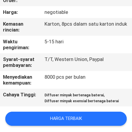
Order:
TUR
Harga:
negotiable
PABRIK
Kemasan
Karton, 8pcs dalam satu karton induk
rincian:
KONTROL
Waktu
5-15 hari
pengiriman:
KUALITAS
Syarat-syarat
T/T, Western Union, Paypal
pembayaran:
HUBUNGI
Menyediakan
8000 pcs per bulan
KAMI
kemampuan:
Cahaya Tinggi:
,
Diffuser minyak bertenaga baterai
BERITA
Diffuser minyak esensial bertenaga baterai
PERMINTAAN
HARGA TERBAIK
PENAWARAN