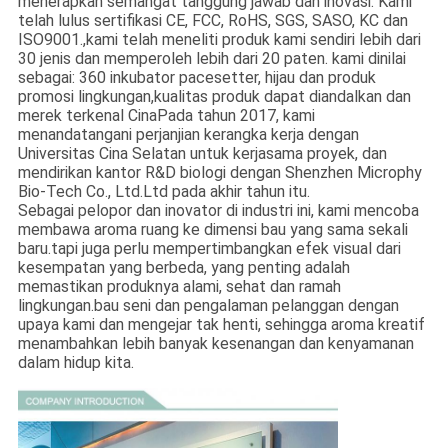
menerapkan semangat tanggung jawab dan inovasi. Kami
telah lulus sertifikasi CE, FCC, RoHS, SGS, SASO, KC dan
ISO9001.,kami telah meneliti produk kami sendiri lebih dari
30 jenis dan memperoleh lebih dari 20 paten. kami dinilai
sebagai: 360 inkubator pacesetter, hijau dan produk
promosi lingkungan,kualitas produk dapat diandalkan dan
merek terkenal CinaPada tahun 2017, kami
menandatangani perjanjian kerangka kerja dengan
Universitas Cina Selatan untuk kerjasama proyek, dan
mendirikan kantor R&D biologi dengan Shenzhen Microphy
Bio-Tech Co., Ltd.Ltd pada akhir tahun itu.
Sebagai pelopor dan inovator di industri ini, kami mencoba
membawa aroma ruang ke dimensi bau yang sama sekali
baru.tapi juga perlu mempertimbangkan efek visual dari
kesempatan yang berbeda, yang penting adalah
memastikan produknya alami, sehat dan ramah
lingkungan.bau seni dan pengalaman pelanggan dengan
upaya kami dan mengejar tak henti, sehingga aroma kreatif
menambahkan lebih banyak kesenangan dan kenyamanan
dalam hidup kita.