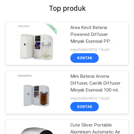
Top produk
Area Kecil Baterai
Powered Diffuser
Minyak Esensial PP
Materail Untuk Kamar
negotiable MOQ:1 buah
Hotel
KONTAK
Mini Baterai Aroma
Diffuser, Cantik Diffuser
Minyak Esensial 100 ml
Kapasitas
negotiable MOQ:1 buah
KONTAK
Cute Sliver Portable
Aluminium Automatic Air