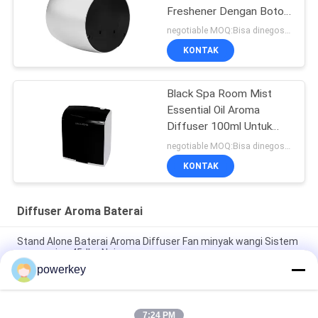
Freshener Dengan Botol
Kaca 60ml
negotiable MOQ:Bisa dinegosiasikan
KONTAK
Black Spa Room Mist
Essential Oil Aroma
Diffuser 100ml Untuk
Pemasaran Aroma
negotiable MOQ:Bisa dinegosiasikan
KONTAK
Diffuser Aroma Baterai
Stand Alone Baterai Aroma Diffuser Fan minyak wangi Sistem
wewangian 45dba Noise
powerkey
Master Bedroom Baterai Dioperasikan Aromaterapi Diffuser
Bau Nebulizer
7:24 PM