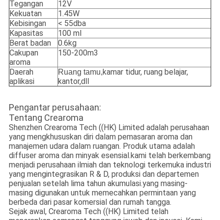
Tegangan
12V
Kekuatan
1.45W
Kebisingan
< 55dba
Kapasitas
100 ml
Berat badan
0.6kg
Cakupan
150-200m3
aroma
Daerah
kamar tidur, ruang belajar,
Ruang tamu,
aplikasi
kantor,
dll
Pengantar perusahaan:
Tentang Crearoma
Shenzhen Crearoma Tech ((HK) Limited adalah perusahaan
yang mengkhususkan diri dalam pemasaran aroma dan
manajemen udara dalam ruangan. Produk utama adalah
diffuser aroma dan minyak esensial.kami telah berkembang
menjadi perusahaan ilmiah dan teknologi terkemuka industri
yang mengintegrasikan R & D, produksi dan departemen
penjualan setelah lima tahun akumulasi.yang masing-
masing digunakan untuk memecahkan permintaan yang
berbeda dari pasar komersial dan rumah tangga.
Sejak awal, Crearoma Tech ((HK) Limited telah