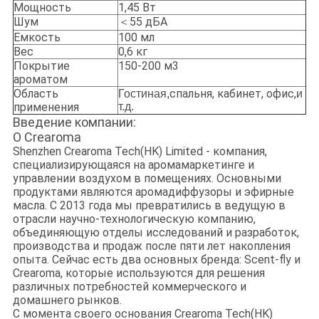
Мощность
1,45 Вт
Шум
＜55 дБА
Емкость
100 мл
Вес
0,6 кг
Покрытие
150-200 м3
ароматом
Область
спальня, кабинет, офис,
Гостиная,
и
применения
т.д.
Введение компании:
О Crearoma
Shenzhen Crearoma Tech(HK) Limited - компания,
специализирующаяся на аромамаркетинге и
управлении воздухом в помещениях. Основными
продуктами являются аромадиффузоры и эфирные
масла. С 2013 года мы превратились в ведущую в
отрасли научно-технологическую компанию,
объединяющую отделы исследований и разработок,
производства и продаж после пяти лет накопления
опыта. Сейчас есть два основных бренда: Scent-fly и
Crearoma, которые используются для решения
различных потребностей коммерческого и
домашнего рынков.
С момента своего основания Crearoma Tech(HK)