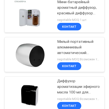
Мини-батарейный
ароматный диффузор,
красивый диффузор
эфирных масел
negotiable MOQ:1 шт.
вместимостью 100 мл
КОНТАКТ
Милый портативный
алюминиевый
автоматический
свежий воздух с
negotiable MOQ:Возможен торг
стеклянной бутылкой
КОНТАКТ
60 мл
Диффузор
ароматизации эфирного
масла 100 мл для
маркетинга
negotiable MOQ:Возможен торг
ароматизации
КОНТАКТ