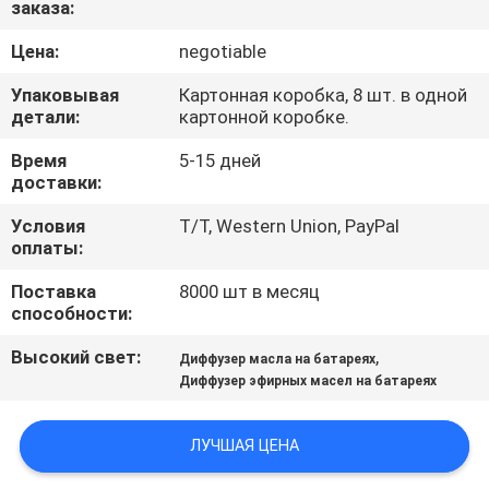
заказа:
НАС
Цена:
negotiable
ПУТЕШЕСТВИЕ
Упаковывая
Картонная коробка, 8 шт. в одной
ФАБРИКИ
детали:
картонной коробке.
Время
5-15 дней
доставки:
ПРОВЕРКА
КАЧЕСТВА
Условия
T/T, Western Union, PayPal
оплаты:
Поставка
8000 шт в месяц
СВЯЖИТЕСЬ
способности:
МЫ
Высокий свет:
,
Диффузер масла на батареях
Диффузер эфирных масел на батареях
НОВОСТИ
ЛУЧШАЯ ЦЕНА
СПРОСИТЕ