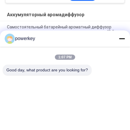
Аккумуляторный аромадиффузор
Самостоятельный батарейный ароматный диффузор
вентилятор ароматное масло ароматная система 45dba
Шум
powerkey
Диффузор ароматерапии с батареей
1:07 PM
Ароматические очистители воздуха Диффузер эфирного
масла Увлажнитель 100 мл Белый простой цвет
Good day, what product are you looking for?
Популярные категории
Все
Машина 
Ароматический 
Отражетеля 
Диффузор Машина
Ароматности
Машина Для 
Автоматический 
Распыления 
Диффузор Аромата
Эфирных Масел