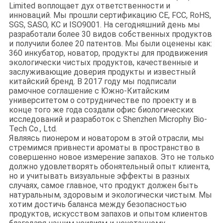
Limited воплощает дух ответственности и
инноваций. Мы прошли сертификацию CE, FCC, RoHS,
SGS, SASO, KC и ISO9001. На сегодняшний день мы
разработали более 30 видов собственных продуктов
и получили более 20 патентов. Мы были оценены как:
360 инкубатор, новатор, продукты для продвижения
экологически чистых продуктов, качественные и
заслуживающие доверия продукты и известный
китайский бренд. В 2017 году мы подписали
рамочное соглашение с Южно-Китайским
университетом о сотрудничестве по проекту и в
конце того же года создали офис биологических
исследований и разработок с Shenzhen Microphy Bio-
Tech Co., Ltd.
Являясь пионером и новатором в этой отрасли, мы
стремимся привнести ароматы в пространство в
совершенно новое измерение запахов. Это не только
должно удовлетворять обонятельный опыт клиента,
но и учитывать визуальные эффекты в разных
случаях, самое главное, что продукт должен быть
натуральным, здоровым и экологически чистым. Мы
хотим достичь баланса между безопасностью
продуктов, искусством запахов и опытом клиентов