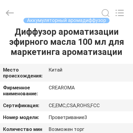
Meter
Online
Market.
All
Rights
Аккумуляторный аромадиффузор
Reserved.
Developed
Диффузор ароматизации
ДОМ
by
ECER
эфирного масла 100 мл для
ПРОДУКТЫ
маркетинга ароматизации
РОЛИКИ
Место
Китай
происхождения:
VR
Фирменное
CREAROMA
наименование:
-
Сертификация:
CE,EMC,CSA,ROHS,FCC
ШОУ
Номер модели:
Проветривание3
О
Количество мин
Возможен торг