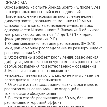
CREAROMA
Основываясь на опыте бренда Scent-Fly, после 5 лет
непрерывных испытаний и исследований.
Новое поколение технологии распыления делает
диаметр частиц распыления меньше (<10 мкм),
однородность капель распыления лучше, индекс
однородности N превышает 2. Значение N обычного
ультразвука составляет от 1,1 до 1,7 (N - индекс
функции распределения R-R).
1. Очень маленькие частицы распыления, SMD≤10
мкм, равномерное распределение по размеру, индекс
распределения N> 2;
2. Эффективный эффект распыления, равномерная
диффузия, можно четко почувствовать распыление
столба распыления при естественном освещении.
3. Масло и частицы не распыляются
непосредственно из сопла, масло не накапливается
после длительного распыления.
4. Отсутствует затвердевание и закупорка в месте
расположения сопла, меньше операций и
технического обслуживания.
5. Высота столба распыления до 50 мм, большое
распыление и хороший эффект.