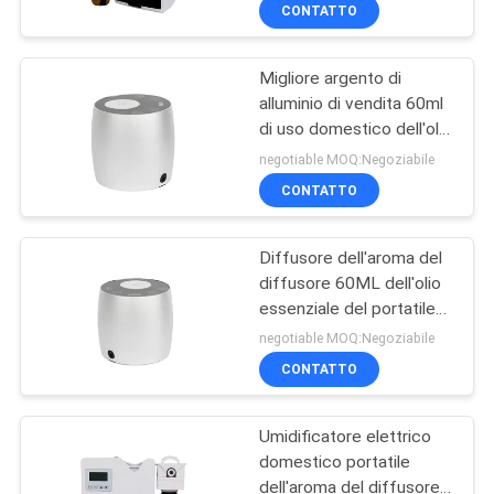
CONTATTO
GIRO
Migliore argento di
DELLA
56
alluminio di vendita 60ml
FABBRICA
di uso domestico dell'olio
macchina diffusore
dell'umidificatore calmo
negotiable MOQ:Negoziabile
di oli essenziali
eccellente dell'aria
CONTROLLO
CONTATTO
DI
Diffusore dell'aroma del
QUALITÀ
diffusore 60ML dell'olio
essenziale del portatile
75
CONTATTICI
del purificatore dell'aria
negotiable MOQ:Negoziabile
dell'automobile
Diffusore
CONTATTO
NOTIZIE
automatico di
Umidificatore elettrico
fragranza
domestico portatile
RICHIEDA
dell'aroma del diffusore