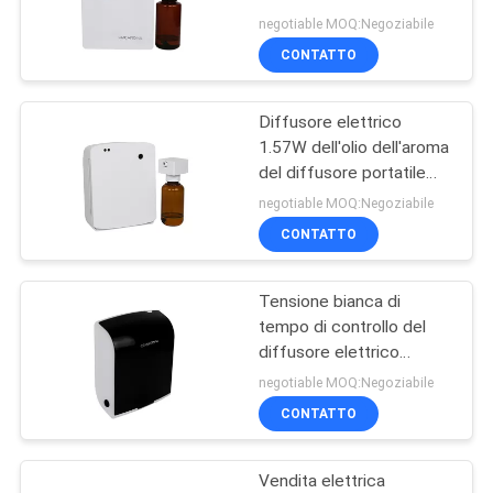
UNA
dell'aroma per la vendita
negotiable MOQ:Negoziabile
al dettaglio
CITAZIONE
CONTATTO
49
sistema di
Diffusore elettrico
MAPPA
1.57W dell'olio dell'aroma
erogazione del
DEL
del diffusore portatile
dell'olio dell'essenza
SITO
profumo
negotiable MOQ:Negoziabile
dell'aroma di Crearoma
CONTATTO
POLITICA
Tensione bianca di
SULLA
40
tempo di controllo del
PRIVACY
Diffusore di
diffusore elettrico
regolabile dell'aroma
negotiable MOQ:Negoziabile
profumo Hvac
bassa per la farmacia
CONTATTO
Vendita elettrica