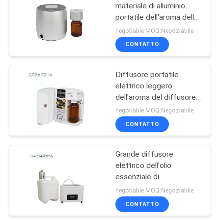
materiale di alluminio
portatile dell'aroma della
26
vendita al dettaglio del
negotiable MOQ:Negoziabile
diffusore dell'aroma
Diffusore di aromi a
CONTATTO
batteria
Diffusore portatile
elettrico leggero
dell'aroma del diffusore
100ml dell'aroma con
negotiable MOQ:Negoziabile
l'orologio
CONTATTO
26
diffusore di
Grande diffusore
elettrico dell'olio
profumo di grande
essenziale di
area
aromaterapia dello
negotiable MOQ:Negoziabile
spazio 5000ml per il
CONTATTO
grande centro