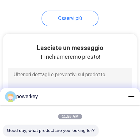
commerciale
34
Osservi più
diffusore del
profumo dell'hotel
Lasciate un messaggio
Ti richiameremo presto!
40
diffusore elettrico
powerkey
dell'aroma
11:55 AM
Good day, what product are you looking for?