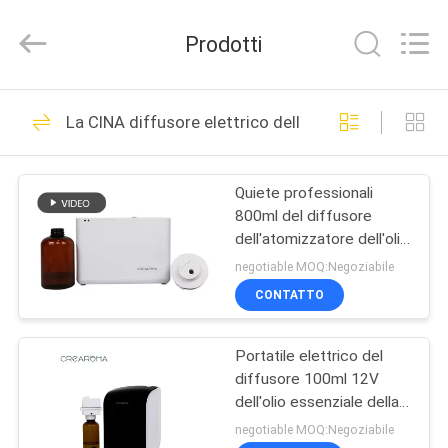
Water
Meter
Online
Prodotti
Market.
All
Rights
Reserved.
CASA
Developed
53
by
La CINA diffusore elettrico dell'aroma
ECER
Macchina del
PRODOTTI
diffusore dell'aroma
Quiete professionali
800ml del diffusore
VIDEO
dell'atomizzatore dell'olio
essenziale di WIFI con la
negotiable MOQ:Negoziabile
serratura del fan
MOSTRA
CONTATTO
51
VR
Macchina diffusore
Portatile elettrico del
diffusore 100ml 12V
CIRCA
di profumo
dell'olio essenziale della
NOI
materia plastica
negotiable MOQ:Negoziabile