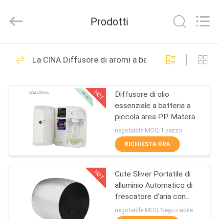
Water
Meter
Online
Prodotti
Market.
All
Rights
Reserved.
CASA
Developed
53
by
La CINA Diffusore di aromi a batteria
ECER
Macchina del
PRODOTTI
diffusore dell'aroma
HOT
Diffusore di olio
essenziale a batteria a
VIDEO
piccola area PP Materail
per camera d'albergo
negotiable MOQ:1 pezzo
MOSTRA
RICHIESTA ORA
51
VR
Macchina diffusore
HOT
Cute Sliver Portatile di
alluminio Automatico di
CIRCA
di profumo
frescatore d'aria con
NOI
bottiglia di vetro da 60 ml
negotiable MOQ:Negoziabile