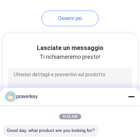
34
Osservi più
diffusore del
profumo dell'hotel
Lasciate un messaggio
Ti richiameremo presto!
40
diffusore elettrico
powerkey
dell'aroma
9:32 AM
Good day, what product are you looking for?