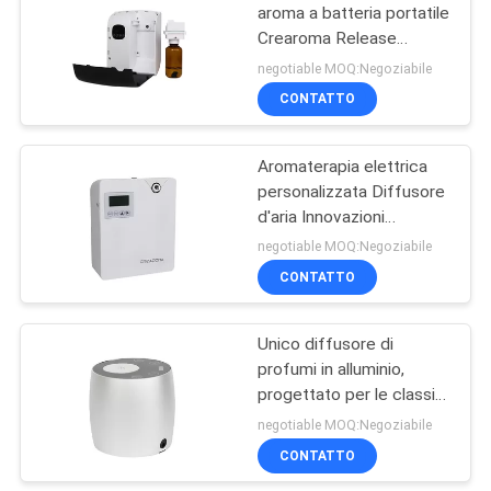
aroma a batteria portatile
Crearoma Release
26
Pressure Aromaterapia
negotiable MOQ:Negoziabile
Diffusore di aromi a
CONTATTO
batteria
Aromaterapia elettrica
personalizzata Diffusore
d'aria Innovazioni
Umidificatore
negotiable MOQ:Negoziabile
CONTATTO
26
diffusore di
Unico diffusore di
profumi in alluminio,
profumo di grande
progettato per le classi
area
di yoga.
negotiable MOQ:Negoziabile
CONTATTO