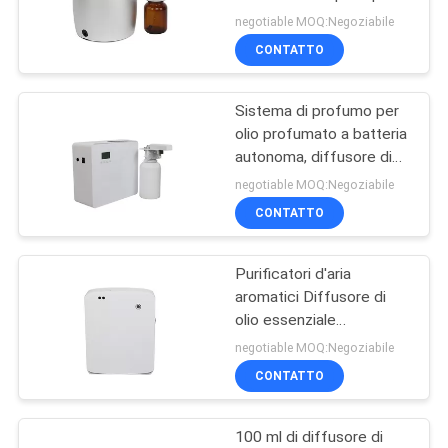
UNA
negotiable MOQ:Negoziabile
CITAZIONE
CONTATTO
49
sistema di
Sistema di profumo per
MAPPA
olio profumato a batteria
erogazione del
DEL
autonoma, diffusore di
aroma, ventilatore 45dba
SITO
profumo
negotiable MOQ:Negoziabile
Rumore
CONTATTO
POLITICA
Purificatori d'aria
SULLA
40
aromatici Diffusore di
PRIVACY
Diffusore di
olio essenziale
Umidificatore 100 ml
negotiable MOQ:Negoziabile
profumo Hvac
Bianco Colore semplice
CONTATTO
100 ml di diffusore di