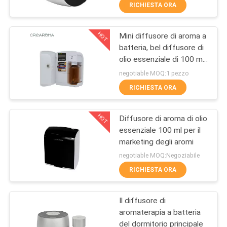
RICHIESTA ORA
GIRO
HOT
Mini diffusore di aroma a
DELLA
56
batteria, bel diffusore di
FABBRICA
olio essenziale di 100 ml
macchina diffusore
di capacità
negotiable MOQ:1 pezzo
di oli essenziali
CONTROLLO
RICHIESTA ORA
DI
HOT
Diffusore di aroma di olio
QUALITÀ
essenziale 100 ml per il
marketing degli aromi
75
CONTATTICI
negotiable MOQ:Negoziabile
Diffusore
RICHIESTA ORA
NOTIZIE
automatico di
Il diffusore di
fragranza
aromaterapia a batteria
RICHIEDA
del dormitorio principale