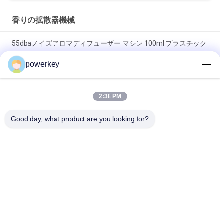
香りの拡散器機械
55dbaノイズアロマディフューザー マシン 100ml プラスチック
製 壁掛け エッセンシャルオイルディフューザー
powerkey
壁掛けアロマディフューザーマシン 100ml ボトル クレアロマ
ホテルルーム アプリケーション
2:38 PM
電気家庭用アロマディフューザーマシン 鉄筋 28.5W 24V 60ml
Good day, what product are you looking for?
ボトル
人気カテゴリ
すべて
香りの拡散器機械
香りの拡散機
エッセンシャルオイ
自動芳香剤ディフュ