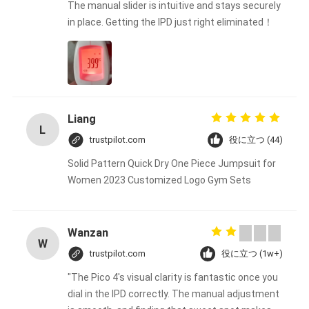
The manual slider is intuitive and stays securely
in place. Getting the IPD just right eliminated！
Liang
L
trustpilot.com
役に立つ (44)
Solid Pattern Quick Dry One Piece Jumpsuit for
Women 2023 Customized Logo Gym Sets
Wanzan
W
trustpilot.com
役に立つ (1w+)
"The Pico 4's visual clarity is fantastic once you
dial in the IPD correctly. The manual adjustment