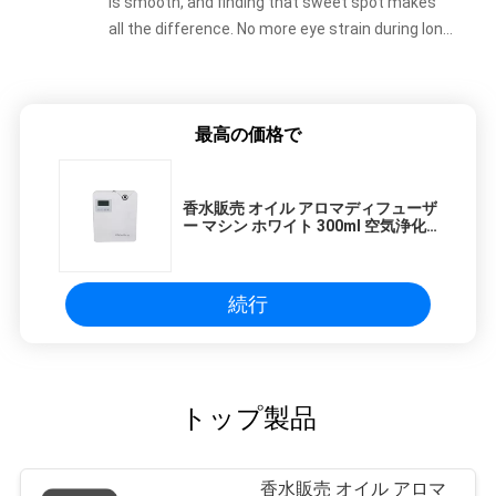
is smooth, and finding that sweet spot makes
all the difference. No more eye strain during long
sessions. Highly recommend taking the time to
set it up properly!""The Pico 4's visual clarity is
fantastic once you dial in the IPD correctly. The
最高の価格で
manual adjustment is smooth, and finding that
sweet spot makes all the difference. No more
eye strain during long sessions. Highly
香水販売 オイル アロマディフューザ
recommend taking the time to set it up
ー マシン ホワイト 300ml 空気浄化
properly!""The Pico 4's visual clarity is fantastic
器 Wifi App コントロール
once you dial in the IPD correctly. The manual
adjustment is smooth, and finding that sweet
続行
spot makes all the difference. No more eye
strain during long sessions. Highly recommend
taking the time to set it up properly!""The Pico
4's visual clarity is fantastic once you dial in the
トップ製品
IPD correctly. The manual adjustment is
smooth, and finding that sweet spot makes all
the difference. No more eye strain during long
香水販売 オイル アロマ