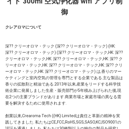
イト 300ml 空気浄化器 wifi アプリ制
質
御
管
クレアロマについて
理
深?? クリーオロマ・テック (深?? クリーオロマ・テック) (HK:
深?? クリーオロマ・テック) (深?? クリーオロマ・テック,HK: 深??
私
クリーオロマ・テック,HK: 深?? クリーオロマ・テック,HK: 深?? ク
リーオロマ・テック,HK: 深?? クリーオロマ・テック,HK: 深?? クリ
達
ーオロマ・テック,HK: 深?? クリーオロマ・テック) は,香りのマー
ケティングと室内空気の管理を専門とする企業である.主な製品は
に
香りの拡散剤と精油である.2013年以来,産業をリードする科学技
術企業に発展しました生産・販売部門が5年積み上げられた後,現
連
在2つの主要ブランドがあります.商業市場と家庭市場の異なる需
要を解決するために使用されます.
絡
創業以来,Crearoma Tech ((HK) Limitedは責任と革新の精神を実
し
践してきました. 私たちはCE,FCC,RoHS,SGS,SASO,KC,ISO9001の
認証を通過しました.,私たちは30種類以上の独自の製品を研究し