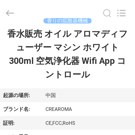
©
2013
-
2026
香りの拡散器機械
China
Water
香水販売 オイル アロマディフ
家
Meter
Online
ューザー マシン ホワイト
Market.
All
プ
Rights
300ml 空気浄化器 Wifi App コ
Reserved.
Developed
ロ
by
ントロール
ECER
ダ
ク
起源の場所:
中国
ト
ブランド名:
CREAROMA
証明:
CE,FCC,RoHS
ビ