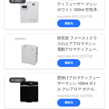
sessions. Highly r
ディフューザー マシン
ホワイト 300ml 空気浄
化器 Wifi App コントロ
negotiable MOQ:交渉可能
ール
連絡先
研究室 ファーストクラ
スのエアアロママシン
電動アロマディフューザ
ー 35dbaノイズ
negotiable MOQ:交渉可能
連絡先
壁掛けアロマディフュー
ザーマシン 100ml ボト
ル クレアロマ ホテルル
ーム アプリケーション
negotiable MOQ:交渉可能
連絡先