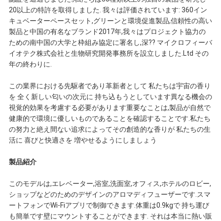
な
20以上の特許を取得しました. 我々は評価されています: 360イン
キュベーターペースセット,グリーンと環境促進製品,信頼性の高い
さ
製品と中国の有名なブランド2017年,我々はプロジェクト協力の
ための南中国の大学と枠組み協定に署名し,深?? マイクロフィーバ
い
イオテク株式会社と生物研究開発事務所を設立しました.Ltd その
年の終わりに.
ニ
この業界における先駆者であり革新者として 私たちは宇宙の香り
を 全く新しい匂いの次元に 持ち込もうとしています異なる機会の
ュ
視覚的効果を考慮する必要があります重要なことは,製品が自然で
健康的で環境に優しいものであることを確認することです.私たち
ー
の努力と絶え間ない追求によってその創造的な香りが 私たちの生
活に 喜びと快適さを 増やせるようにしましょう
ス
製品紹介
このモデルは,エレベーター,浴室,洗面室,オフィス,ホテルのロビー,
引
ショップなどのためのデザインのアロマディフューザーです.スマ
ートフォンでWi-Fiアプリで制御できます.体重は0.9kgで 持ち運び
用
も簡単です壁にマウントすることができます. それは本当に熱い販