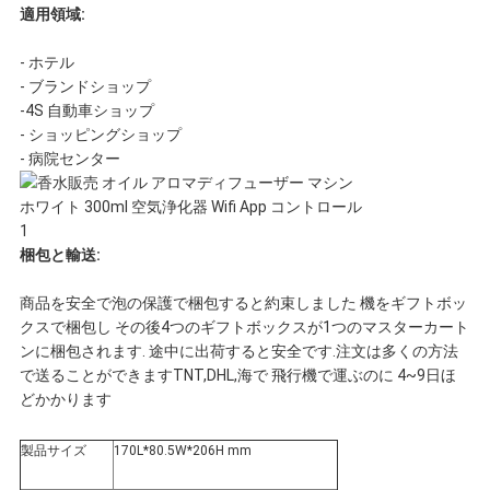
適用領域:
プ
- ホテル
- ブランドショップ
ラ
-4S 自動車ショップ
- ショッピングショップ
イ
- 病院センター
バ
シ
梱包と輸送:
ー
商品を安全で泡の保護で梱包すると約束しました 機をギフトボッ
クスで梱包し その後4つのギフトボックスが1つのマスターカート
ポ
ンに梱包されます. 途中に出荷すると安全です.注文は多くの方法
で送ることができますTNT,DHL,海で 飛行機で運ぶのに 4~9日ほ
リ
どかかります
シ
製品サイズ
170L*80.5W*206H mm