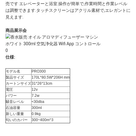
売です エレベーターと浴室.操作が簡単で,作業時間と作業レベル
を
は調整できます.タッチスクリーンはアクリル素材で,エレガントに
見えます.
要
商品展示会
求
し
仕様:
な
モデル名
PRO300
さ
製品サイズ
170L*80.5W*206H mm
カートンサイズ
31*26*13cm
い
電圧
12v
パワー
7.2w
騒音レベル
<30dba
石油容量
300ml
地
新しい重量
0.9kg
匂いのカバー
300~400m^3
図