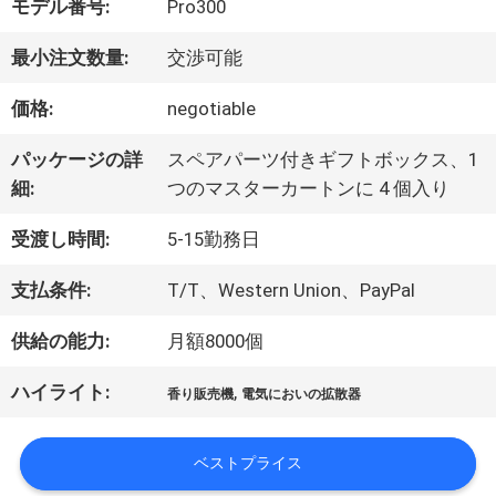
モデル番号:
Pro300
デ
最小注文数量:
交渉可能
オ
価格:
negotiable
パッケージの詳
スペアパーツ付きギフトボックス、1
VR
細:
つのマスターカートンに 4 個入り
シ
受渡し時間:
5-15勤務日
ョ
支払条件:
T/T、Western Union、PayPal
ー
供給の能力:
月額8000個
ハイライト:
,
香り販売機
電気においの拡散器
私
達
ベストプライス