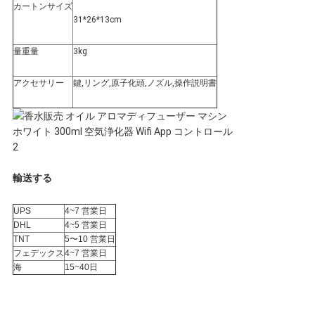
ー
カートンサイズ
31*26*13cm
量重量
3kg
アクセサリー
鍵,リング,原子化頭,ノズル,操作説明書
輸送する
UPS
4~7 営業日
DHL
4~5 営業日
TNT
5〜10 営業日
フェデックス
4~7 営業日
海
15~40日