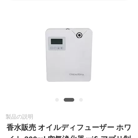
に
つ
い
て
工
場
旅
行
製品の説明
香水販売 オイルディフューザー ホワ
品