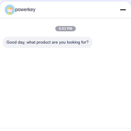
Wandmontage Essentiële Olie Diffuser
powerkey
Wandgemonteerde Aroma Diffuser Machine 100ml Fles
Crearoma Hotelkamer Toepassing
8:03 PM
Elektrische huishoudelijke aroma diffuser machine stalen
Good day, what product are you looking for?
materiaal 28.5W 24V met 60 ml fles
populaire categorieën
Alle
De Machine Van De 
Geurverspreider 
Aromaverspreider
Machine
Etherische Olie 
Automatische 
Diffusormachine
Geurverspreider
Body{background-
Hvac-
Color:#FFFFFF} 

Geurverspreider
        非法阻断154
