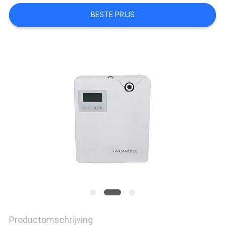
VERZOEK
BESTE PRIJS
OM EEN
CITAAT
SITEMAP
PRIVACYBELEID
Productomschrijving