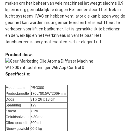
maken om het beheer van vele machinesHet weegt slechts 0,9
kg en is erg gemakkelijk te dragen.Het ondersteunt het trek-in
lucht systeem HVAC en hebben ventilator die kan blazen weg de
geur het kan worden muur gemonteerd en het is echt heet te
verkopen voor lift en badkamer.Het is gemakkelijk te bedienen
en de werktijd en het werkniveau is verstelbaar. Het
touchscreen is acrylmateriaal en ziet er elegant uit.
Productshow:
Specificatie:
Modelnaam
PRO300
Productgrootte
170L*80,5W*206H mm
Doos
31 x 26 x 13 cm
Spanning
12v
Kracht
7.2w
Geluidsniveau
< 30dba
Oliecapaciteit
300 ml
Nieuw gewicht
00,9 kg