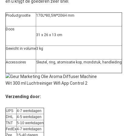
en u krijgt de goederen zeer snel.
Productgrootte
170L*80,5W*206H mm
Doos
31 x 26 x 13 cm
Gewicht in volume
3 kg
Accessoires
Sleutel, ring, atomisatie kop, mondstuk, handleiding
Verzending door:
UPS
4-7 werkdagen
DHL
4-5 werkdagen
TNT
5-10 werkdagen
FedEx
4-7 werkdagen
Zee
15-40 dagen