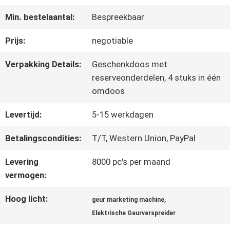
ONGEVEER
Min. bestelaantal:
Bespreekbaar
ONS
Prijs:
negotiable
FABRIEKSREIS
Verpakking Details:
Geschenkdoos met
reserveonderdelen, 4 stuks in één
omdoos
KWALITEITSCONTROLE
Levertijd:
5-15 werkdagen
Betalingscondities:
T/T, Western Union, PayPal
CONTACTEER
Levering
8000 pc's per maand
ONS
vermogen:
Hoog licht:
,
NIEUWS
geur marketing machine
Elektrische Geurverspreider