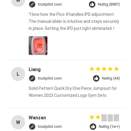
W
trustpilot.com
Nuttig (8987)
"I love how the Pico 4 handles IPD adjustment.
The manual slider is intuitive and stays securely
in place. Getting the IPD just right eliminated！
Liang
L
trustpilot.com
Nuttig (44)
Solid Pattern Quick Dry One Piece Jumpsuit for
Women 2023 Customized Logo Gym Sets
Wanzan
W
trustpilot.com
Nuttig (1w+)