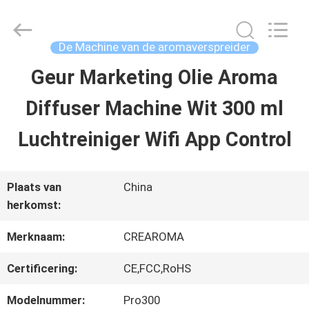
China
Water
Meter
Online
De Machine van de aromaverspreider
Market.
All
Geur Marketing Olie Aroma
HUIS
Rights
Reserved.
Diffuser Machine Wit 300 ml
Developed
by
PRODUCTEN
ECER
Luchtreiniger Wifi App Control
VIDEOS
Plaats van
China
herkomst:
VR-
Merknaam:
CREAROMA
SHOW
Certificering:
CE,FCC,RoHS
Modelnummer:
Pro300