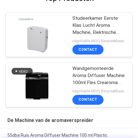
IPD correctly. The manual adjustment is
smooth, and finding that sweet spot makes all
the difference. No more eye strain during long
Studeerkamer Eerste
sessions. Highly r
Klas Lucht Aroma
Machine, Elektrische
Aroma Diffuser 35dba
negotiable MOQ:Bespreekbaar
Geluid
CONTACT
Wandgemonteerde
Aroma Diffuser Machine
100ml Fles Crearoma
Hotelkamer Toepassing
negotiable MOQ:Bespreekbaar
CONTACT
De Machine van de aromaverspreider
55dba Ruis Aroma Diffuser Machine 100 ml Plastic