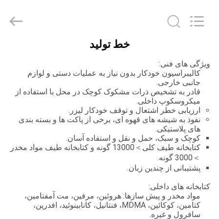
Water
Meter
Online
Market.
All
Rights
Reserved.
خط تولید
Developed
خانه
by
ECER
ویژگی های فنی:
کالیبراسیون خودکار بدون نیاز به عملیات دستی و لوازم
محصولات
جانبی خارجی.
قادر به تشخیص ذرات مشکوک کوچک در محل با استفاده از
میکروسکوپ داخلی.
ارزیابی خطر اشتعال و توقف خودکار لیزر.
فیلم
نفوذ به شیشه های قهوه ای، برخی از پاکت ها و بسته بندی
های
های پلاستیکی.
کوچک و سبک، حمل و نقل و استفاده آسان.
کتابخانه طیف کلی＞13000 گونه و کتابخانه طیف مواد مخدر
＞3000 گونه.
نمایش
پشتیبانی از چندین زبان.
VR
کتابخانه های داخلی:
مواد مخدر و پیش سازها: هروئین، مرفین، مت آمفتامین،
کتامین، کوکائین، MDMA، فنتانیل، کانابینوئید، افدرین،
درباره
سافرول و غیره.