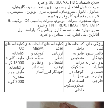
ما
سلاح شیمیایی: GB، GD، VX، HD و غیره.
مایعات قابل اشتعال و سمی: بنزین، نفت سفید، گازوئیل،
متانول، اتانول، نیترومتان، استون، بنزن، تولوئن، استونیتریل،
تتراهیدروفوران، کلروفرم و غیره.
تور
مواد منفجره: نیترات آمونیوم، نیترات پتاسیم، C4، ترکیب B،
TNT، RDX، HMX، TNP، TATP و غیره.
کارخانه
سایر موارد: نشاسته، ساکارز، ویتامین C، پاراستامول،
آنالژین، پلی اتیلن، پلی استایرن و غیره.
کنترل
ویژگی های
کتابخانه های
کتابخانه های
کتابخانه های
کتابخانه های
فنی
داخلی
Ecer
Maoyt
UC
کیفیت
کالیبراسیون
قادر به
ارزیابی
کوچک و
کتابخانه
خودکار
تشخیص
خطر
سبک، حمل
طیف کلی＞
بدون نیاز به
ذرات
اشتعال و
و نقل و
13000 گونه
با
عملیات
مشکوک
توقف
استفاده
و کتابخانه
دستی و
کوچک در
خودکار لیزر.
آسان.
طیف مواد
ما
لوازم جانبی
محل با
مخدر＞
خارجی.
استفاده از
تماس
3000 گونه.
میکروسکوپ
بگیرید
داخلی.
اخبار