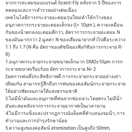
จากการสะสมของแบรนด์ Scent-Fly หลังจาก 5 ปีของการ
ทดลองและการสํารวจอย่างต่อเนื่อง
เทคโนโลยีการกระจายอะตอมรุ่นใหม่ทําให้กว้างของ
อนุภาคการกระจายอะตอมเล็กลง ((< 10μm ), ความเหมือน
กันของน้ําตกลงอะตอมดีกว่า, อัตราการกระจายอะตอม N
ของมันมากกว่า 2.มูลค่า N ของเสียงฉายากทั่วไปคือระหว่าง
1.1 ถึง 1.7 (N คือ อัตราของดัชนีของฟังก์ชันการกระจาย R-
R)
1.อนุภาคกระจายกระจายขนาดเล็กมาก SMD≤10μm การก
ระจายขนาดเรียบร้อย อัตราการกระจาย N> 2
2ผลการพ่นที่ประสิทธิภาพดี การกระจายกระจายอย่างเท่า
เทียมกัน สามารถรู้สึกถึงการพ่นของคอลัมน์กระจายกระจาย
ได้อย่างชัดเจนภายใต้แสงธรรมชาติ
3.ไม่มีน้ํามันและอนุภาคที่พ่นจากช่องเจาะโดยตรง ไม่มีน้ํา
มันสะสมหลังจากการกระจายอากาศเป็นเวลานาน
4.ไม่มีการแข็งและปรากฏการณ์บล็อคที่ตําแหน่งจมน้ํา, การ
ทํางานและการบํารุงรักษาน้อย
5.ความสูงของคอลัมน์ atomization เป็นสูงถึง 50mm,