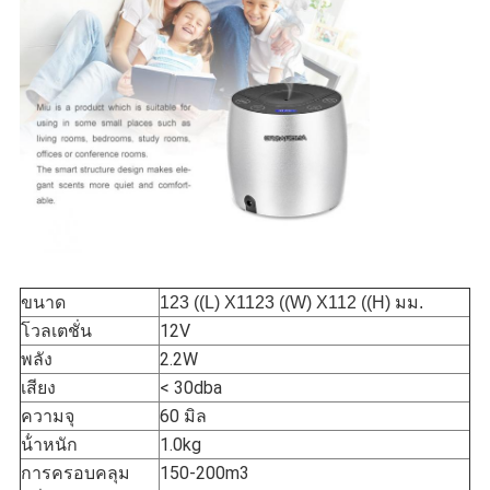
ขนาด
123 ((L) X1123 ((W) X112 ((H) มม.
โวลเตชั่น
12V
พลัง
2.2W
เสียง
< 30dba
ความจุ
60 มิล
น้ําหนัก
1.0kg
การครอบคลุม
150-200m3