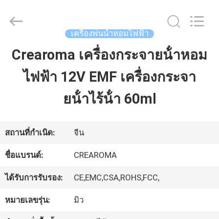
China
Water
Meter
Online
เครื่องพ่นน้ำหอมไฟฟ้า
Market.
All
Crearoma เครื่องกระจายน้ําหอม
บ้าน
Rights
Reserved.
ไฟฟ้า 12V EMF เครื่องกระจา
Developed
by
ผลิตภัณฑ์
ECER
ยน้ําไร้น้ํา 60ml
วิดีโอ
สถานที่กำเนิด:
จีน
ชื่อแบรนด์:
CREAROMA
แสดง
ได้รับการรับรอง:
CE,EMC,CSA,ROHS,FCC,
VR
หมายเลขรุ่น:
มิว