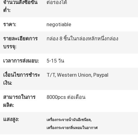
เกี่ยว
จำนวนสั่งซื้อขั้น
ต่อรองได้
ต่ำ:
กับ
ราคา:
negotiable
เรา
รายละเอียดการ
กล่อง 8 ชิ้นในกล่องหลักหนึ่งกล่อง
บรรจุ:
ทัวร์
เวลาการส่งมอบ:
5-15 วัน
โรงงาน
เงื่อนไขการชำระ
T/T, Western Union, Paypal
เงิน:
ควบคุม
สามารถในการ
8000pcs ต่อเดือน
คุณภาพ
ผลิต:
แสงสูง:
,
เครื่องกระจายน้ํามันอีเซนียล
ติดต่อ
เครื่องกระจายกลิ่นหอมในอากาศ