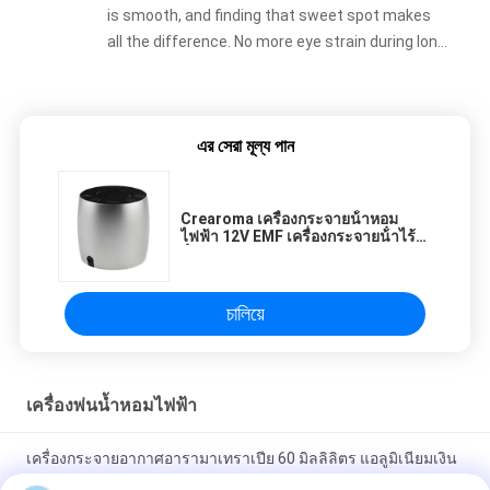
is smooth, and finding that sweet spot makes
all the difference. No more eye strain during long
sessions. Highly recommend taking the time to
set it up properly!""The Pico 4's visual clarity is
fantastic once you dial in the IPD correctly. The
এর সেরা মূল্য পান
manual adjustment is smooth, and finding that
sweet spot makes all the difference. No more
eye strain during long sessions. Highly
Crearoma เครื่องกระจายน้ําหอม
recommend taking the time to set it up
ไฟฟ้า 12V EMF เครื่องกระจายน้ําไร้
properly!""The Pico 4's visual clarity is fantastic
น้ํา 60ml
once you dial in the IPD correctly. The manual
adjustment is smooth, and finding that sweet
চালিয়ে
spot makes all the difference. No more eye
strain during long sessions. Highly recommend
taking the time to set it up properly!""The Pico
เครื่องพ่นน้ำหอมไฟฟ้า
4's visual clarity is fantastic once you dial in the
IPD correctly. The manual adjustment is
เครื่องกระจายอากาศอารามาเทราเปีย 60 มิลลิลิตร แอลูมิเนียมเงิน
smooth, and finding that sweet spot makes all
สําหรับใช้ในบ้าน
the difference. No more eye strain during long