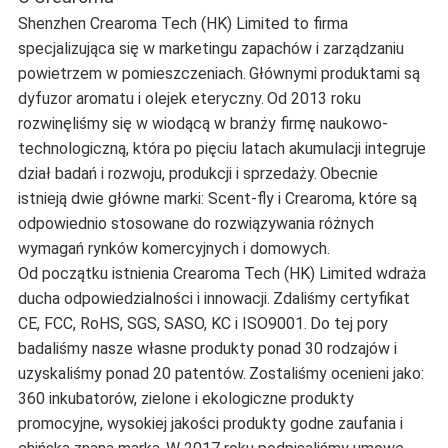
Shenzhen Crearoma Tech (HK) Limited to firma
specjalizująca się w marketingu zapachów i zarządzaniu
powietrzem w pomieszczeniach.
Głównymi produktami są
dyfuzor aromatu i olejek eteryczny.
Od 2013 roku
rozwinęliśmy się w wiodącą w branży firmę naukowo-
technologiczną, która po pięciu latach akumulacji integruje
dział badań i rozwoju, produkcji i sprzedaży.
Obecnie
istnieją dwie główne marki: Scent-fly i Crearoma, które są
odpowiednio stosowane do rozwiązywania różnych
wymagań rynków komercyjnych i domowych.
Od początku istnienia Crearoma Tech (HK) Limited wdraża
ducha odpowiedzialności i innowacji.
Zdaliśmy certyfikat
CE, FCC, RoHS, SGS, SASO, KC i ISO9001.
Do tej pory
badaliśmy nasze własne produkty ponad 30 rodzajów i
uzyskaliśmy ponad 20 patentów.
Zostaliśmy ocenieni jako:
360 inkubatorów, zielone i ekologiczne produkty
promocyjne, wysokiej jakości produkty godne zaufania i