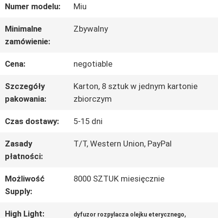
O
Numer modelu:
Miu
NAS
Minimalne
Zbywalny
zamówienie:
WYCIECZKA
Cena:
negotiable
PO
Szczegóły
Karton, 8 sztuk w jednym kartonie
pakowania:
zbiorczym
FABRYCE
Czas dostawy:
5-15 dni
KONTROLA
Zasady
T/T, Western Union, PayPal
płatności:
JAKOŚCI
Możliwość
8000 SZTUK miesięcznie
Supply:
SKONTAKTUJ
High Light:
,
dyfuzor rozpylacza olejku eterycznego