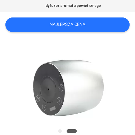
SIĘ
dyfuzor aromatu powietrznego
Z
NAJLEPSZA CENA
NAMI
AKTUALNOŚCI
POPROSIĆ
O
WYCENĘ
SITEMAP