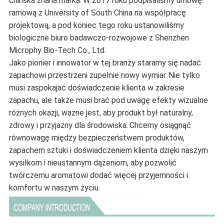
chińska znana marka.
W 2017 roku podpisaliśmy umowę
ramową z University of South China na współpracę
projektową, a pod koniec tego roku ustanowiliśmy
biologiczne biuro badawczo-rozwojowe z Shenzhen
Microphy Bio-Tech Co., Ltd.
Jako pionier i innowator w tej branży staramy się nadać
zapachowi przestrzeni zupełnie nowy wymiar.
Nie tylko
musi zaspokajać doświadczenie klienta w zakresie
zapachu, ale także musi brać pod uwagę efekty wizualne
różnych okazji, ważne jest, aby produkt był naturalny,
zdrowy i przyjazny dla środowiska.
Chcemy osiągnąć
równowagę między bezpieczeństwem produktów,
zapachem sztuki i doświadczeniem klienta dzięki naszym
wysiłkom i nieustannym dążeniom, aby pozwolić
twórczemu aromatowi dodać więcej przyjemności i
komfortu w naszym życiu.