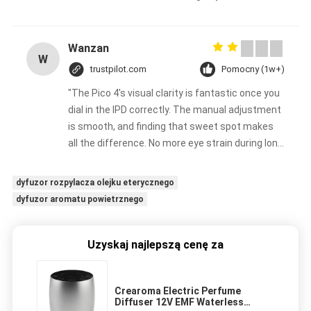
Wanzan
W
trustpilot.com
Pomocny (1w+)
"The Pico 4's visual clarity is fantastic once you
dial in the IPD correctly. The manual adjustment
is smooth, and finding that sweet spot makes
all the difference. No more eye strain during long
sessions. Highly recommend taking the time to
set it up properly!""The Pico 4's visual clarity is
dyfuzor rozpylacza olejku eterycznego
fantastic once you dial in the IPD correctly. The
dyfuzor aromatu powietrznego
manual adjustment is smooth, and finding that
sweet spot makes all the difference. No more
eye strain during long sessions. Highly
Uzyskaj najlepszą cenę za
recommend taking the time to set it up
properly!""The Pico 4's visual clarity is fantastic
Crearoma Electric Perfume
once you dial in the IPD correctly. The manual
Diffuser 12V EMF Waterless
adjustment is smooth, and finding that sweet