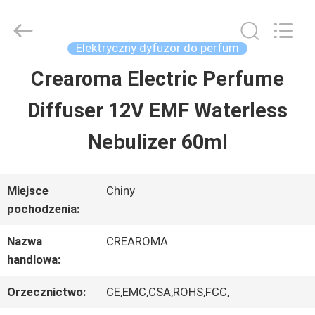
China
Water
Meter
Online
Elektryczny dyfuzor do perfum
Market.
All
Crearoma Electric Perfume
DOM
Rights
Reserved.
Developed
Diffuser 12V EMF Waterless
by
ECER
PRODUKTY
Nebulizer 60ml
FILMY
Miejsce
Chiny
pochodzenia:
POKAZ
Nazwa
CREAROMA
handlowa:
VR
Orzecznictwo:
CE,EMC,CSA,ROHS,FCC,