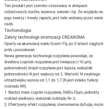
Ten produkt jest szeroko stosowany w sklepach
odzieżowych, kuchni, łazience, salonie i itp. Ze względu na
jego świeży i trwały zapach, jest mile widziany przez wiele
osób.
Techonologia:
Zalety technologii atomizacji CREAROMA
Oparty na akumulacji marki Scent-Fly, po 5 latach ciągłych
prób i poszukiwań.
Nowa generacja technologii rozpylania powoduje, że
średnica cząstek rozpylania jest mniejsza (<10 μm),
jednorodność kropli rozpylania jest lepsza, wskaźnik
jednorodności N jest większy niż 2. Wartość N zwykłego
ultradźwięku wynosi od 1,1 do 1,7 (N jest indeks funkcji
rozkładu RR).
1. Bardzo małe cząstki rozpylania, SMD≤10µm, jednolity
rozkład wielkości, wskaźnik rozkładu N> 2;
2. Efektywny efekt rozpylania, równomierna dyfuzja, może