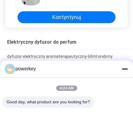
Nebulizer 60ml
spot makes all the difference. No more eye
strain during long sessions. Highly recommend
Kontyntynuj
taking the time to set it up properly!""The Pico
4's visual clarity is fantastic once you dial in the
IPD correctly. The manual adjustment is
Elektryczny dyfuzor do perfum
smooth, and finding that sweet spot makes all
the difference. No more eye strain during long
dyfuzor elektryczny aromaterapeutyczny 60ml srebrny
sessions. Highly r
aluminium do użytku domowego elektryczny
powerkey
Lobby hotelowe Air Aroma Machine Hotel Restauracja
Fragrance Spray 5000 pojemność
4:24 AM
60 ml Elektryczny Dyfuzor Perfumowy do Domu Dekoracyjna
Good day, what product are you looking for?
Aromaterapia Do Łazienki
popularne kategorie
Wszystko