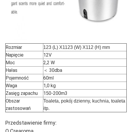
Rozmiar
123 (L) X1123 (W) X112 (H) mm
Napięcie
12V
Moc
2,2 W
Hałas
＜ 30dba
Pojemność
60ml
Waga
1,0 kg
Zasięg zapachu
150-200m3
Obszar
Toaleta, pokój dzienny, kuchnia, toaleta
zastosowań
itp.
Przedstawienie firmy:
O Crearoma