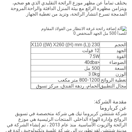
يختلف تماماً عن مظهر موزع الرائحة التقليدي الذي هو ضخم،
ويتزامن مظهره الرائع مع بيئة المنزل الدافئة والراحة.
المروحة
المدمجة تسرع انتشار الرائحة، وتزيد من تغطية الجهاز.
الحجم
230 ((L) X110 ((W) X260 ((H) mm
الجهد
12 فولت
القوة
7.5W
الضوضاء
<40dba
السعة
500 مل
الوزن
3.0kg
تغطية الروائح
800-1200 متر مكعب
مجال التطبيق
الحمام، ردهة الفندق، مركز تسوق
مقدمة الشركة:
عن كرياروما
شركة شنتشن كريروما تيك هي شركة متخصصة في تسويق
الروائح وإدارة الهواء الداخلي. المنتجات الرئيسية هي موزع
الرائحة والزيوت الأساسية. منذ عام 2013 ، تم إنشاء الشركة في
مدينة شنتشن.لقد تطورت إلى شركة علمية وتكنولوجية رائدة في