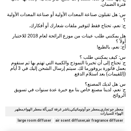
فترة الضمان.
س: هل تقبلون صناعة المعدات الأولية أو صناعة المعدات الأولية
؟
ج: نعم، تحتاج فقط لتوفير ملفات شعارك أو أفكارك.
هل يمكنني طلب عينات من موزع الرائحة لعام 2018 للاختبار
أولاً ؟
أج: نعم، بالطبع!
س: كيف يمكنني طلب ؟
ج: تحتاج إلى أن تخبرنا النموذج والكمية التي تهتم بها ثم سنقوم
بعمل فاتورة بروفورما لك. سيتم إرسال الشحن إليك في 3 أيام
((للقيمات) بعد استلام الدفع.
س: هل لديك المصنع؟
ج: نعم، لدينا مصنع خاص بنا مع خبرة عدة سنوات في تسويق
الروائح.
معطر جو تجاري,معطر جو أوتوماتيكي,ناشر غرفة كبير,آلة معطر الهواء,مطهر
الهواء للسيارات
large room diffuser
air scent diffuser,air fragrance diffuser