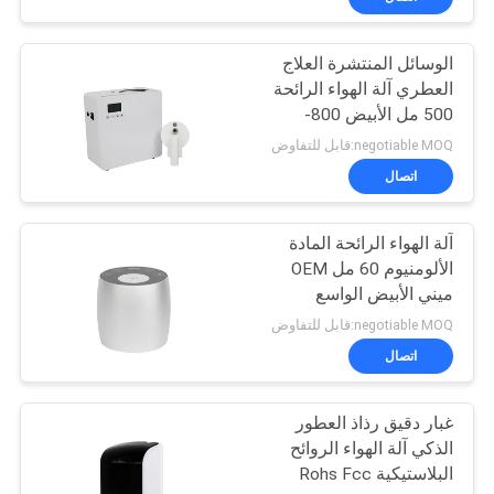
الوسائل المنتشرة العلاج
العطري آلة الهواء الرائحة
500 مل الأبيض 800-
1200m3 تغطية الرائحة
negotiable MOQ:قابل للتفاوض
اتصال
آلة الهواء الرائحة المادة
الألومنيوم 60 مل OEM
ميني الأبيض الواسع
negotiable MOQ:قابل للتفاوض
اتصال
غبار دقيق رذاذ العطور
الذكي آلة الهواء الروائح
البلاستيكية Rohs Fcc