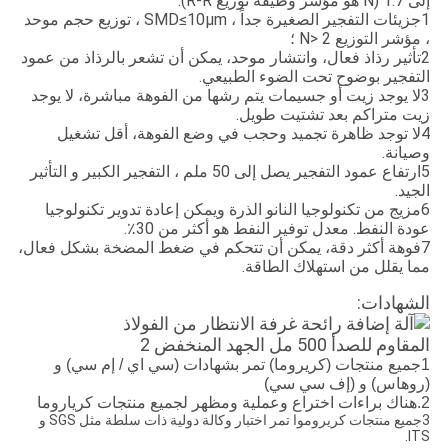
إلى 1.7 (N هو مؤشر وظيفة توزيع R-R).
1جزيئات التفجير الصغيرة جداً ، SMD≤10μm ، توزيع حجم موحد
، مؤشر التوزيع N> 2 ؛
2تأثير رذاذ فعال، وانتشار موحد، يمكن أن تشعر بالرذاذ من عمود
التفجير بوضوح تحت الضوء الطبيعي.
3لا يوجد زيت أو جسيمات يتم رشها من الفوهة مباشرة، لا يوجد
زيت متراكم بعد تشتيت طويل.
4لا توجد ظاهرة تجميد وحجب في وضع الفوهة، أقل تشغيل
وصيانة.
5ارتفاع عمود التفجير يصل إلى 50 ملم ، التفجير الكبير و التأثير
الجيد.
6مزيج من تكنولوجيا النانو الذرة ويمكن إعادة تدوير تكنولوجيا
عودة النفط. معدل توفير النفط هو أكثر من 30٪.
7فوهة أكثر دقة، يمكن أن تتحكم في ضغط المضخة بشكل فعال،
مما يقلل من استهلاك الطاقة.
الشهادات:
1جميع منتجات (كريروما) تمر بشهادات (سي اي / إم سي) و
(روهاس) و (إف سي سي)
2.هناك براءات اختراع وعملية ومظهر لجميع منتجات كرياروما
3جميع منتجات كريروموا تمر اختبار وكالة دولية ذات سلطة مثل SGS و
ITS.