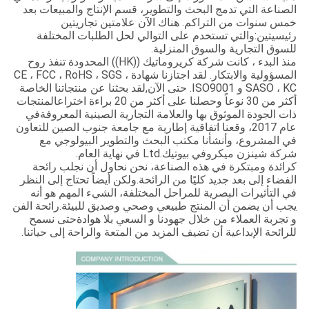
الصناعة التي تدمج البحث والتطوير، قسم الإنتاج والمبيعات بعد
خمس سنوات من التراكم. هناك الآن علامتين تجاريتين
رئيسيتين:والتي تستخدم على التوالي لحل الطلبات المختلفة
للسوق التجارية والسوق المنزلية.
منذ البدء ، كانت شركة كريروماتيك ((HK)) المحدودة تنفذ روح
المسؤولية والابتكار. لقد اجتازنا شهادة CE ، FCC ، RoHS ، SGS ،
SASO ، KC و ISO9001. حتى الآن,لقد بحثنا عن منتجاتنا الخاصة
أكثر من 30 نوعاً وحصلنا على أكثر من 20 براءة اختراعالمنتجات
ذات الجودة الموثوق بها والعلامة التجارية الصينية المعروفةفي
عام 2017، وقعنا اتفاقية إطارية مع جامعة جنوب الصين للتعاون
في المشروع، وأنشأنا مكتب البحث والتطوير البيولوجي مع
شركة شينزن ميكروفي بيوتيك.Ltd في نهاية العام.
كرائدة ومبتكرة في هذه الصناعة، نحن نحاول أن نجلب رائحة
الفضاء إلى بعد جديد كليًا من الرائحة.ولكن أيضاً تحتاج إلى النظر
في التأثيرات البصرية للمراحل المختلفة، الشيء المهم هو أنه
يجب أن يضمن أن المنتج طبيعي وصحي وصديق للبيئة.رائحة الفن
و تجربة العملاء من خلال جهودنا و السعي بلا هوادةحتى نسمح
للرائحة الإبداعية أن تضيف المزيد من المتعة والراحة إلى حياتنا.