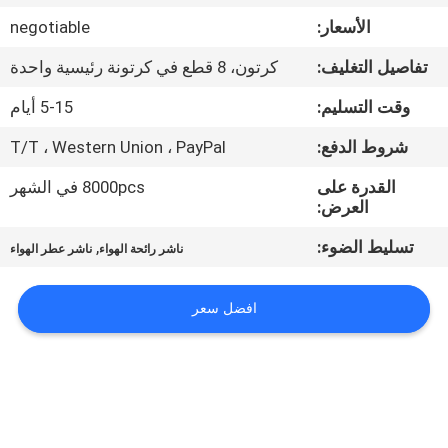
الأسعار:
negotiable
معلومات
تفاصيل التغليف:
كرتون، 8 قطع في كرتونة رئيسية واحدة
عنا
وقت التسليم:
5-15 أيام
جولة
شروط الدفع:
T/T ، Western Union ، PayPal
في
القدرة على
8000pcs في الشهر
العرض:
المعمل
تسليط الضوء:
,
ناشر رائحة الهواء
ناشر عطر الهواء
مراقبة
الجودة
افضل سعر
اتصل
بنا