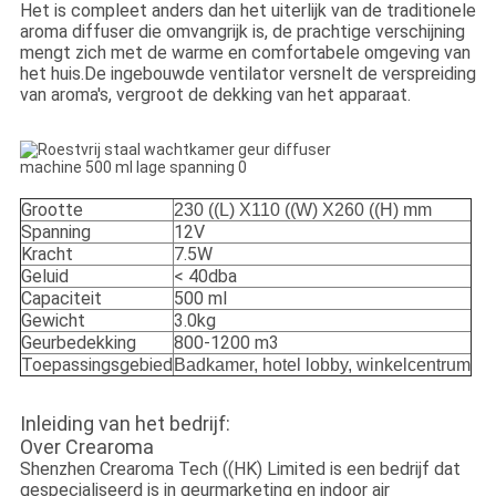
Het is compleet anders dan het uiterlijk van de traditionele
aroma diffuser die omvangrijk is, de prachtige verschijning
mengt zich met de warme en comfortabele omgeving van
het huis.
De ingebouwde ventilator versnelt de verspreiding
van aroma's, vergroot de dekking van het apparaat.
Grootte
230 ((L) X110 ((W) X260 ((H) mm
Spanning
12V
Kracht
7.5W
Geluid
< 40dba
Capaciteit
500 ml
Gewicht
3.0kg
Geurbedekking
800-1200 m3
Toepassingsgebied
Badkamer, hotel lobby, winkelcentrum
Inleiding van het bedrijf:
Over Crearoma
Shenzhen Crearoma Tech ((HK) Limited is een bedrijf dat
gespecialiseerd is in geurmarketing en indoor air