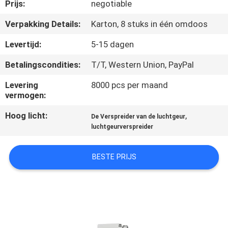
Prijs:
negotiable
FABRIEKSREIS
Verpakking Details:
Karton, 8 stuks in één omdoos
Levertijd:
5-15 dagen
KWALITEITSCONTROLE
Betalingscondities:
T/T, Western Union, PayPal
CONTACTEER
Levering
8000 pcs per maand
vermogen:
ONS
Hoog licht:
,
De Verspreider van de luchtgeur
luchtgeurverspreider
NIEUWS
BESTE PRIJS
VERZOEK
OM EEN
CITAAT