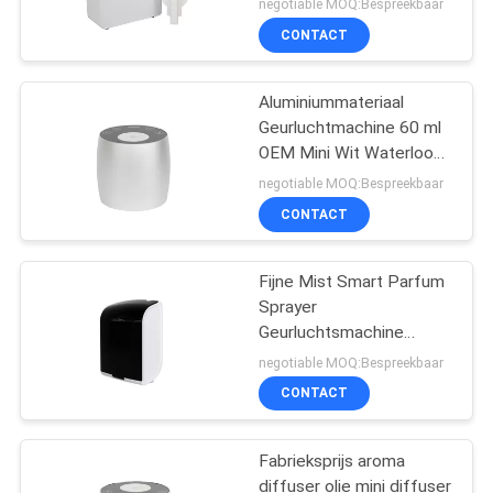
negotiable MOQ:Bespreekbaar
CONTACT
Aluminiummateriaal
Geurluchtmachine 60 ml
OEM Mini Wit Waterloos
Diffuser
negotiable MOQ:Bespreekbaar
CONTACT
Fijne Mist Smart Parfum
Sprayer
Geurluchtsmachine
Plastic Rohs Fcc
negotiable MOQ:Bespreekbaar
Goedkeuring Aroma
CONTACT
Fabrieksprijs aroma
diffuser olie mini diffuser