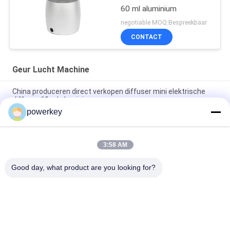
60 ml aluminium
negotiable MOQ:Bespreekbaar
CONTACT
Geur Lucht Machine
China produceren direct verkopen diffuser mini elektrische
diffuser 60 ml aluminium
powerkey
Fabriek directe verkoopprijs aroma etherische olie mini
diffuser 60ml aluminium
3:58 AM
100 ml Premium Essentiële Olie Diffuser Machine
Aromatherapie Lucht Diffuser 1.57W
Good day, what product are you looking for?
populaire categorieën
Alle
De Machine Van De 
Geurverspreider 
Aromaverspreider
Machine