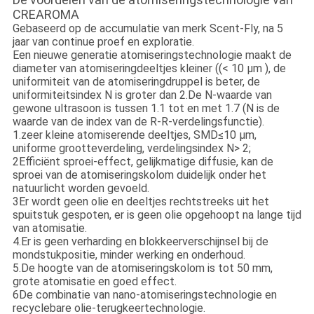
CREAROMA
Gebaseerd op de accumulatie van merk Scent-Fly, na 5
jaar van continue proef en exploratie.
Een nieuwe generatie atomiseringstechnologie maakt de
diameter van atomiseringdeeltjes kleiner ((< 10 μm ), de
uniformiteit van de atomiseringdruppel is beter, de
uniformiteitsindex N is groter dan 2.De N-waarde van
gewone ultrasoon is tussen 1.1 tot en met 1.7 (N is de
waarde van de index van de R-R-verdelingsfunctie).
1.zeer kleine atomiserende deeltjes, SMD≤10 μm,
uniforme grootteverdeling, verdelingsindex N> 2;
2Efficiënt sproei-effect, gelijkmatige diffusie, kan de
sproei van de atomiseringskolom duidelijk onder het
natuurlicht worden gevoeld.
3Er wordt geen olie en deeltjes rechtstreeks uit het
spuitstuk gespoten, er is geen olie opgehoopt na lange tijd
van atomisatie.
4.Er is geen verharding en blokkeerverschijnsel bij de
mondstukpositie, minder werking en onderhoud.
5.De hoogte van de atomiseringskolom is tot 50 mm,
grote atomisatie en goed effect.
6De combinatie van nano-atomiseringstechnologie en
recyclebare olie-terugkeertechnologie.