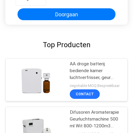
Doorgaan
Top Producten
AA droge batterij
bediende kamer
luchtverfrisser, geur
diffuser machine voor
negotiable MOQ:Bespreekbaar
toilet
CONTACT
Difusoren Aromaterapie
Geurluchtsmachine 500
ml Wit 800-1200m3
Geurbedekking