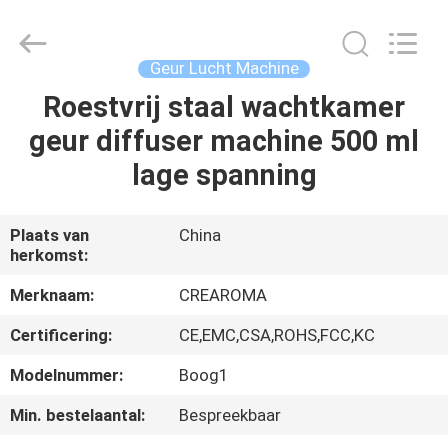
Water
Meter
Online
Market.
All
Geur Lucht Machine
Rights
Reserved.
Roestvrij staal wachtkamer
HUIS
Developed
by
ECER
geur diffuser machine 500 ml
PRODUCTEN
lage spanning
VIDEOS
Plaats van
China
herkomst:
VR-
Merknaam:
CREAROMA
SHOW
Certificering:
CE,EMC,CSA,ROHS,FCC,KC
Modelnummer:
Boog1
ONGEVEER
Min. bestelaantal:
Bespreekbaar
ONS