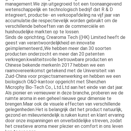
management.We zijn uitgegroeid tot een toonaangevend
wetenschappelijk en technologisch bedrijf dat R & D
integreert, productie- en verkoopafdeling na vijf jaar van
accumulatie.die respectievelijk worden gebruikt om de
verschillende behoeften van de commerciële en
huishoudelijke markten op te lossen.
Sinds de oprichting, Crearoma Tech ((HK) Limited heeft de
geest van verantwoordelijkheid en innovatie
geïmplementeerd.,We hebben meer dan 30 soorten
producten onderzocht en meer dan 20 patenten
verkregen.kwaliteitsvolle betrouwbare producten en
Chinese bekende merkenIn 2017 hebben we een
raamovereenkomst getekend met de Universiteit van
Zuid-China voor projectsamenwerking en hebben we een
biologisch O&O-kantoor opgericht met Shenzhen
Microphy Bio-Tech Co., Ltd.Ltd aan het einde van dat jaar.
Als pionier en vernieuwer in deze branche, proberen we de
ruimte aroma in een geheel nieuwe geur dimensie te
brengen.Maar ook de visuele effecten van verschillende
gelegenheden.Het is belangrijk dat het product natuurlijk,
gezond en milieuvriendelijk is.ruiken kunst en klant ervaring
door onze inspanningen en onverbiddelijke streven, zodat
het creatieve aroma meer plezier en comfort in ons leven