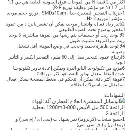
أكثر من 2.قيمة N من الموجات فوق الصوتية العادية هي بين 1.1
إلى 1.7 (N هو مؤشر وظيفة توزيع R-R).
1جزيئات التفجير الصغيرة جداً ، SMD≤10μm ، توزيع حجم موحد
، مؤشر التوزيع N> 2 ؛
2تأثير رذاذ فعال، وانتشار موحد، يمكن أن تشعر بالرذاذ من عمود
التفجير بوضوح تحت الضوء الطبيعي.
3لا يوجد زيت أو جسيمات يتم رشها من الفوهة مباشرة، لا يوجد
زيت متراكم بعد تشتيت طويل.
4لا توجد ظاهرة تجميد وحجب في وضع الفوهة، أقل تشغيل
وصيانة.
5ارتفاع عمود التفجير يصل إلى 50 ملم ، التفجير الكبير و التأثير
الجيد.
6مزيج من تكنولوجيا النانو الذرة ويمكن إعادة تدوير تكنولوجيا
عودة النفط. معدل توفير النفط هو أكثر من 30٪.
7فوهة أكثر دقة، يمكن أن تتحكم في ضغط المضخة بشكل فعال،
مما يقلل من استهلاك الطاقة.
الشهادات:
1جميع منتجات (كريروما) تمر بشهادات (سي اي / إم سي) و
(روهاس) و (إف سي سي)