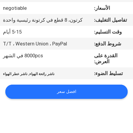
الأسعار:
negotiable
معلومات
تفاصيل التغليف:
كرتون، 8 قطع في كرتونة رئيسية واحدة
عنا
وقت التسليم:
5-15 أيام
جولة
شروط الدفع:
T/T ، Western Union ، PayPal
في
القدرة على
8000pcs في الشهر
العرض:
المعمل
تسليط الضوء:
,
ناشر رائحة الهواء
ناشر عطر الهواء
مراقبة
الجودة
افضل سعر
اتصل
بنا