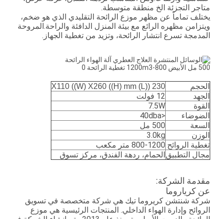
متاجر التجزئة الخ منطقة متوسطة.
يختلف تماماً عن مظهر موزع الرائحة التقليدي الذي هو ضخم،
ويتزامن مظهره الرائع مع بيئة المنزل الدافئة والراحة.
المروحة
المدمجة تسرع انتشار الرائحة، وتزيد من تغطية الجهاز.
الحجم
230 ((L) X110 ((W) X260 ((H) mm
الجهد
12 فولت
القوة
7.5W
الضوضاء
<40dba
السعة
500 مل
الوزن
3.0kg
تغطية الروائح
800-1200 متر مكعب
مجال التطبيق
الحمام، ردهة الفندق، مركز تسوق
مقدمة الشركة:
عن كرياروما
شركة شنتشن كريروما تيك هي شركة متخصصة في تسويق
الروائح وإدارة الهواء الداخلي. المنتجات الرئيسية هي موزع