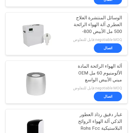
الوسائل المنتشرة العلاج
العطري آلة الهواء الرائحة
500 مل الأبيض 800-
1200m3 تغطية الرائحة
negotiable MOQ:قابل للتفاوض
اتصال
آلة الهواء الرائحة المادة
الألومنيوم 60 مل OEM
ميني الأبيض الواسع
negotiable MOQ:قابل للتفاوض
اتصال
غبار دقيق رذاذ العطور
الذكي آلة الهواء الروائح
البلاستيكية Rohs Fcc