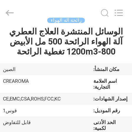
Meter
Online
Market.
All
Rights
رائحة آلة الهواء
Reserved.
Developed
الوسائل المنتشرة العلاج العطري
منزل،
by
ECER
آلة الهواء الرائحة 500 مل الأبيض
بيت
800-1200m3 تغطية الرائحة
منتجات
مكان المنشأ:
الصين
أشرطة
اسم العلامة
CREAROMA
فيديو
التجارية:
إصدار الشهادات:
CE,EMC,CSA,ROHS,FCC,KC
عرض
رقم الموديل:
قوس1
الواقع
الحد الأدنى
قابل للتفاوض
الافتراضي
لكمية: