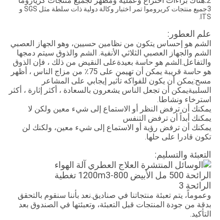
2.هناك براءات اختراع وعملية ومظهر لجميع منتجات كرياروما
3جميع منتجات كريروموا تمر اختبار وكالة دولية ذات سلطة مثل SGS و
ITS.
علم العطور:
الشم هو إحساس يتكون من نظامين حسيين، وهو الجهاز العصبي
الشم والجهاز العصبي الثلاثي الأنفية. الشم والذوق سيتم دمجها
والتفاعل.الشم هو حاسة بعيدةعلى النقيض من ذلك ، فإن الذوق
هو حاسة قريبة يمكن أن تهيمن على 75٪ من مزاج الناس ، أظهر
مسح:يمكن أن يكون للفواكه تأثير إيجابي على المشاعر
السلبيةيمكن أن تجعل الناس يشعرون بالسعادة ، أكثر إثارة ، أكثر
استرخاء ونشاطا.
يمكنك أن ترفض النظر أو الاستماع إلى شيء معين ولكن لا
يمكنك أبداً أن ترفض التنفس
يمكنك أن ترفض رؤية أو الاستماع إلى شيء معين، ولكنك لن
تكون قادرا على حلها.
التعبئة والتسليم:
وعموماً، يتم تعبئة منتجاتنا في صناديق.نعد بأننا سنقوم بالتحقق
بدقة من جودة المنتجات قبل التعبئة، وتعبئتها في الصندوق بعد
التأكيد.