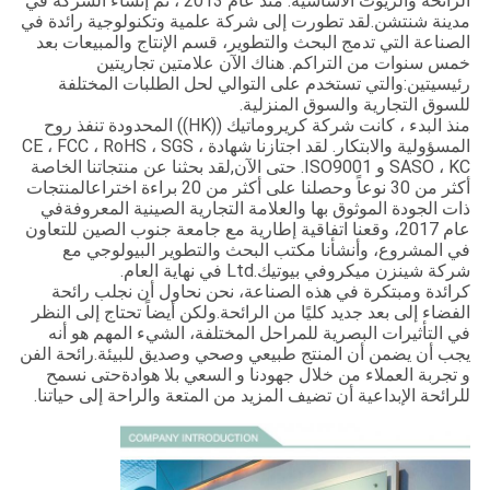
الرائحة والزيوت الأساسية. منذ عام 2013 ، تم إنشاء الشركة في
مدينة شنتشن.لقد تطورت إلى شركة علمية وتكنولوجية رائدة في
الصناعة التي تدمج البحث والتطوير، قسم الإنتاج والمبيعات بعد
خمس سنوات من التراكم. هناك الآن علامتين تجاريتين
رئيسيتين:والتي تستخدم على التوالي لحل الطلبات المختلفة
للسوق التجارية والسوق المنزلية.
منذ البدء ، كانت شركة كريروماتيك ((HK)) المحدودة تنفذ روح
المسؤولية والابتكار. لقد اجتازنا شهادة CE ، FCC ، RoHS ، SGS ،
SASO ، KC و ISO9001. حتى الآن,لقد بحثنا عن منتجاتنا الخاصة
أكثر من 30 نوعاً وحصلنا على أكثر من 20 براءة اختراعالمنتجات
ذات الجودة الموثوق بها والعلامة التجارية الصينية المعروفةفي
عام 2017، وقعنا اتفاقية إطارية مع جامعة جنوب الصين للتعاون
في المشروع، وأنشأنا مكتب البحث والتطوير البيولوجي مع
شركة شينزن ميكروفي بيوتيك.Ltd في نهاية العام.
كرائدة ومبتكرة في هذه الصناعة، نحن نحاول أن نجلب رائحة
الفضاء إلى بعد جديد كليًا من الرائحة.ولكن أيضاً تحتاج إلى النظر
في التأثيرات البصرية للمراحل المختلفة، الشيء المهم هو أنه
يجب أن يضمن أن المنتج طبيعي وصحي وصديق للبيئة.رائحة الفن
و تجربة العملاء من خلال جهودنا و السعي بلا هوادةحتى نسمح
للرائحة الإبداعية أن تضيف المزيد من المتعة والراحة إلى حياتنا.