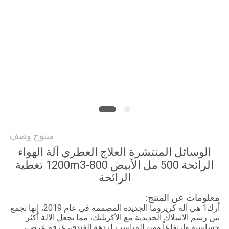
أخبار
اطلب
اقتباس
خريطة
الموقع
منتوج وصف
سياسة
الوسائل المنتشرة العلاج العطري آلة الهواء
الخصوصية
الرائحة 500 مل الأبيض 800-1200m3 تغطية
الرائحة
معلومات عن المنتج:
أرك1 هي آلة كريروما الجديدة المصممة في عام 2019، إنها تجمع
بين رسم الأسلاك الحديدية مع الأكريليك، مما يجعل الآلة أكثر
حساسية وارتفاعاً.
ومن المناسب لردهة الفندق، غرفة عرض،