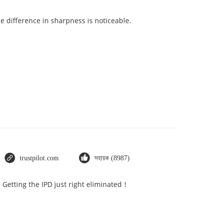
e difference in sharpness is noticeable.
trustpilot.com
সহায়ক (8987)
. Getting the IPD just right eliminated！