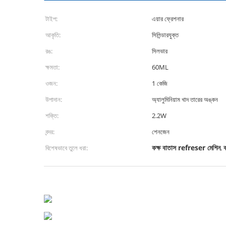
টাইপ:
এয়ার ফ্রেশনার
আকৃতি:
সিলিন্ডারযুক্ত
রঙ:
সিলভার
ক্ষমতা:
60ML
ওজন:
1 কেজি
উপাদান:
অ্যালুমিনিয়াম খাদ তারের অঙ্কন
শক্তি:
2.2W
বন্দর:
শেনজেন
কক্ষ বাতাস refreser মেশিন
বিশেষভাবে তুলে ধরা:
,