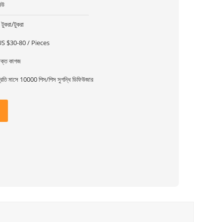
িউ
 টুকরা/টুকরা
US $30-80 / Pieces
ক্ত কাগজ
্রতি মাসে 10000 পিস/পিস সুগন্ধি ডিফিউজার