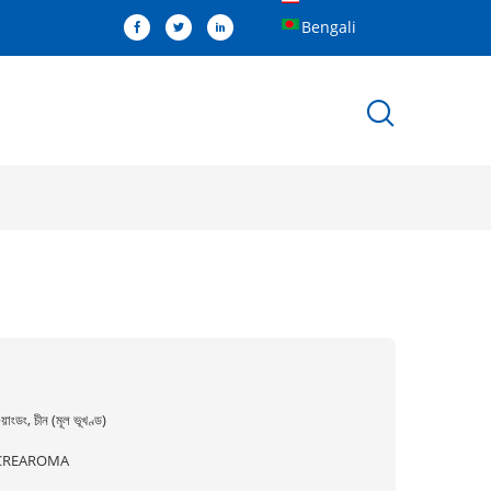
Bengali
ুয়াংডং, চীন (মূল ভূখণ্ড)
CREAROMA