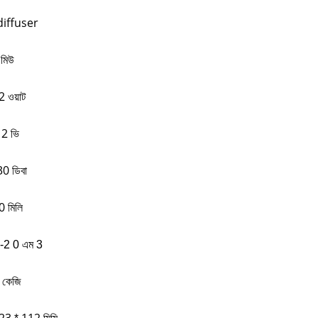
 diffuser
মিউ
2
ওয়াট
12
ভি
30
ডিবা
0 মিলি
-2
0 এম 3
কেজি