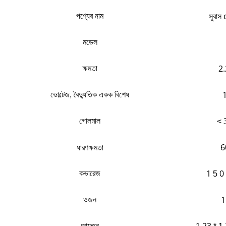
সুবাস
পণ্যের নাম
মডেল
2.
ক্ষমতা
ভোল্টেজ, বৈদ্যুতিক একক বিশেষ
গোলমাল
<
ধারণক্ষমতা
6
1
0
কভারেজ
5
1
ওজন
আয়তন