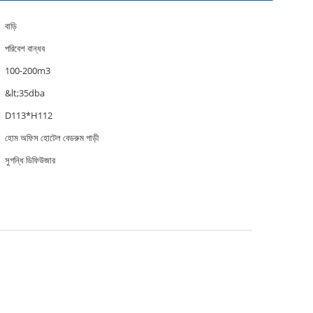
বাড়ি
পরিবেশ বান্ধব
100-200m3
&lt;35dba
D113*H112
হোম অফিস হোটেল বেডরুম গাড়ী
সুগন্ধি ডিফিউজার