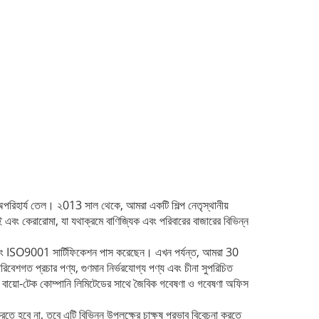
অপরিহার্য তেল।
২013 সাল থেকে, আমরা একটি শিল্প নেতৃস্থানীয়
স-ফ্লাই এবং কেরারোমা, যা যথাক্রমে বাণিজ্যিক এবং পরিবারের বাজারের বিভিন্ন
 ISO9001 সার্টিফিকেশন পাস করেছেন।
এখন পর্যন্ত, আমরা 30
িবেশগত প্রচার পণ্য, গুণমান নির্ভরযোগ্য পণ্য এবং চীনা সুপরিচিত
াই বায়ো-টেক কোম্পানি লিমিটেডের সাথে জৈবিক গবেষণা ও গবেষণা অফিস
রতে হবে না, তবে এটি বিভিন্ন উপলক্ষের চাক্ষুষ প্রভাব বিবেচনা করতে