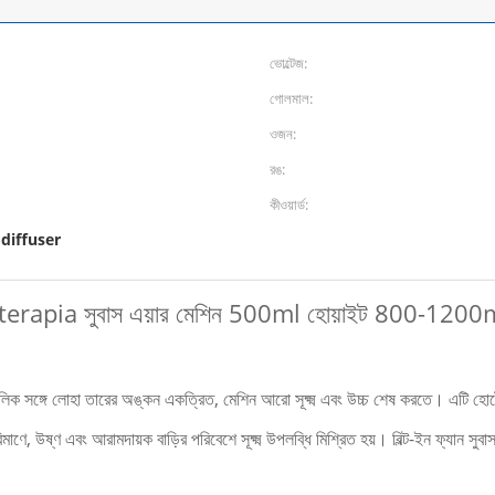
ভোল্টেজ:
গোলমাল:
ওজন:
রঙ:
কীওয়ার্ড:
াস diffuser
aterapia সুবাস এয়ার মেশিন 500ml হোয়াইট 800-1200m
্গে লোহা তারের অঙ্কন একত্রিত, মেশিন আরো সূক্ষ্ম এবং উচ্চ শেষ করতে।
এটি হোট
িমাণে, উষ্ণ এবং আরামদায়ক বাড়ির পরিবেশে সূক্ষ্ম উপলব্ধি মিশ্রিত হয়।
বিল্ট-ইন ফ্যান সু