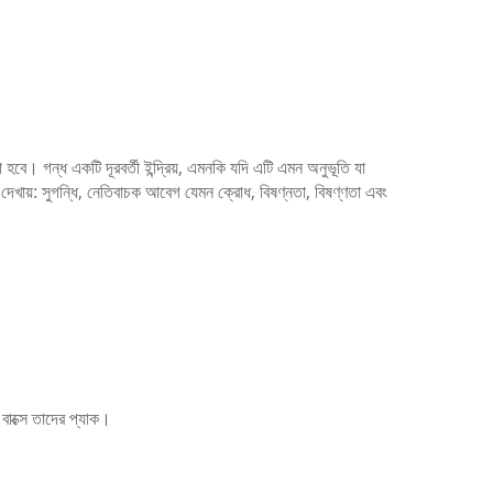
রা হবে।
গন্ধ একটি দূরবর্তী ইন্দ্রিয়, এমনকি যদি এটি এমন অনুভূতি যা
 দেখায়: সুগন্ধি, নেতিবাচক আবেগ যেমন ক্রোধ, বিষণ্নতা, বিষণ্ণতা এবং
বাক্সে তাদের প্যাক।