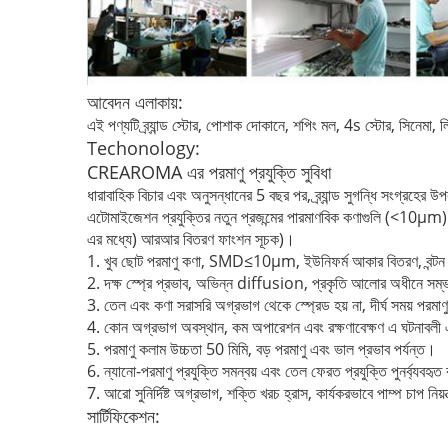
আবেদন এলাকায়:
এই পণ্যটি ব্র্যান্ড স্টোর, পোশাক দোকানে, শপিং মল, 4s স্টোর, সিনেমা, 
Techonology:
CREAROMA এর পরমাণু প্রযুক্তি সুবিধা
ধারাবাহিক বিচার এবং অনুসন্ধানের 5 বছর পর, ব্র্যান্ড সুগন্ধি সংগ্রহের 
এটোমাইজেশন প্রযুক্তির নতুন প্রজন্মের পারমাণবিক কণাগুলি (<10μm
এর মধ্যে) আরআর বিতরণ ফাংশন সূচক)।
1. খুব ছোট পরমাণু কণা, SMD≤10μm, ইউনিফর্ম আকার বিতরণ, বন্টন
2. দক্ষ স্প্রে প্রভাব, অভিন্ন diffusion, প্রকৃতি আলোর অধীনে সম্
3. তেল এবং কণা সরাসরি অগ্রভাগ থেকে স্প্রেড হয় না, দীর্ঘ সময় পর
4. কোন অগ্রভাগ অবস্থান, কম অপারেশন এবং রক্ষণাবেক্ষণ এ ঘটনাবলী এ
5. পরমাণু কলাম উচ্চতা 50 মিমি, বড় পরমাণু এবং ভাল প্রভাব পর্যন্ত।
6. ন্যানো-পরমাণু প্রযুক্তি সমন্বয় এবং তেল ফেরত প্রযুক্তি পুনর্ব্যবহৃ
7. আরো সুনির্দিষ্ট অগ্রভাগ, শক্তি খরচ হ্রাস, কার্যকরভাবে পাম্প চাপ নিয
সার্টিফিকেশন: