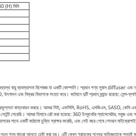
0 (H) মিমি
স্থ বায়ু ব্যবস্থাপনা বিশেষজ্ঞ যা একটি কোম্পানি।
প্রধান পণ্য সুবাস diffuser এবং 
& D, উৎপাদন এবং বিক্রয় বিভাগকে সংহত করে।
বর্তমানে দুটি প্রধান ব্র্যান্ড রয়েছে: সেন্
্রফুল্লতা বাস্তবায়ন করছে।
আমরা সিই, এফসিসি, RoHS, এসজিএস, SASO, কেসি এবং
েটেন্ট পেয়েছি।
আমরা হিসাবে রেট করা হয়েছে: 360 ইনকুবেটর প্যাসেসেট্টার, সবুজ এবং পর
্যালয়ের সাথে একটি কাঠামো চুক্তি স্বাক্ষর করেছি, এবং সেই বছর শেষে শেনঝন মাইক্রোপ
 নতুন গন্ধ মাত্রা আনতে চেষ্টা করা হয়।
এটি কেবল গ্রাহকের গন্ধের অভিজ্ঞতাকে সন্তুষ্ট ক