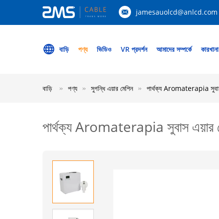
jamesauolcd@anlcd.com
বাড়ি
পণ্য
ভিডিও
VR প্রদর্শন
আমাদের সম্পর্কে
কারখানা
বাড়ি
পণ্য
সুগন্ধি এয়ার মেশিন
পার্থক্য Aromaterapia সুব
পার্থক্য Aromaterapia সুবাস এয়