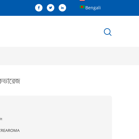
Bengali
কভারেজ
ীন
CREAROMA