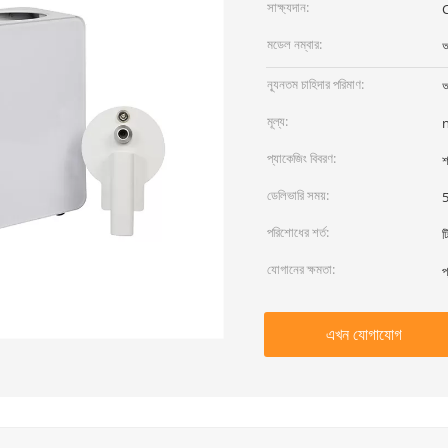
সাক্ষ্যদান:
মডেল নম্বার:
আ
ন্যূনতম চাহিদার পরিমাণ:
আ
মূল্য:
প্যাকেজিং বিবরণ:
শ
ডেলিভারি সময়:
5
পরিশোধের শর্ত:
ট
যোগানের ক্ষমতা:
প
এখন যোগাযোগ