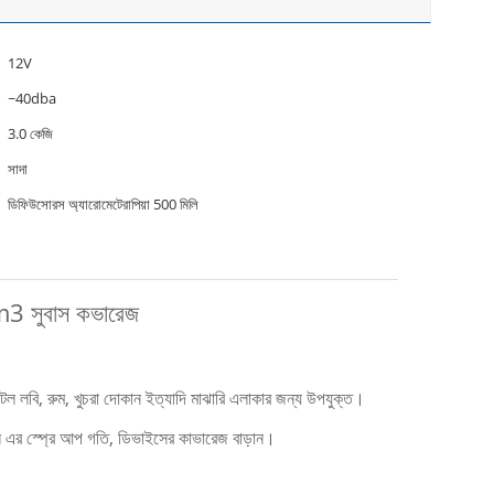
12V
~40dba
3.0 কেজি
সাদা
ডিফিউসোরস অ্যারোমেটেরাপিয়া 500 মিলি
3 সুবাস কভারেজ
েল লবি, রুম, খুচরা দোকান ইত্যাদি মাঝারি এলাকার জন্য উপযুক্ত।
বাস এর স্প্রে আপ গতি, ডিভাইসের কাভারেজ বাড়ান।