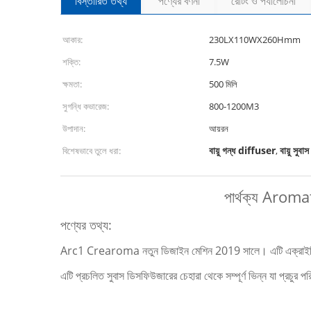
বিস্তারিত তথ্য
পণ্যের বর্ণনা
রেটিং ও পর্যালোচনা
আকার:
230LX110WX260Hmm
শক্তি:
7.5W
ক্ষমতা:
500 মিলি
সুগন্ধি কভারেজ:
800-1200M3
উপাদান:
আয়রন
বায়ু গন্ধ diffuser
বায়ু সুব
বিশেষভাবে তুলে ধরা:
,
পার্থক্য Arom
পণ্যের তথ্য:
Arc1 Crearoma নতুন ডিজাইন মেশিন 2019 সালে। এটি এক্রাইলিক সঙ
এটি প্রচলিত সুবাস ডিসফিউজারের চেহারা থেকে সম্পূর্ণ ভিন্ন যা প্রচুর পর