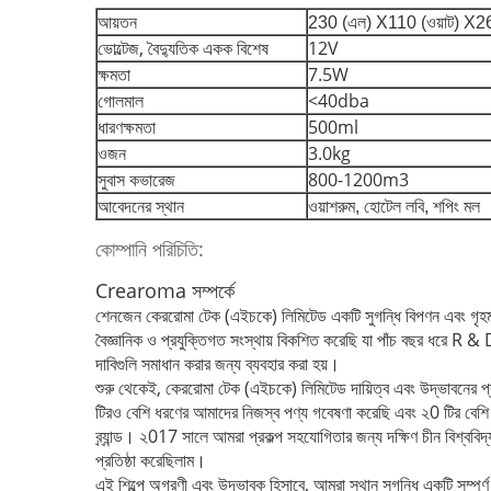
আয়তন
230 (এল) X110 (ওয়াট) X26
ভোল্টেজ, বৈদ্যুতিক একক বিশেষ
12V
ক্ষমতা
7.5W
গোলমাল
<40dba
ধারণক্ষমতা
500ml
ওজন
3.0kg
সুবাস কভারেজ
800-1200m3
আবেদনের স্থান
ওয়াশরুম, হোটেল লবি, শপিং মল
কোম্পানি পরিচিতি:
Crearoma সম্পর্কে
শেনজেন কেররোমা টেক (এইচকে) লিমিটেড একটি সুগন্ধি বিপণন এবং গৃহমধ্য
বৈজ্ঞানিক ও প্রযুক্তিগত সংস্থায় বিকশিত করেছি যা পাঁচ বছর ধরে R 
দাবিগুলি সমাধান করার জন্য ব্যবহার করা হয়।
শুরু থেকেই, কেররোমা টেক (এইচকে) লিমিটেড দায়িত্ব এবং উদ্ভাবনের প
টিরও বেশি ধরণের আমাদের নিজস্ব পণ্য গবেষণা করেছি এবং ২0 টির বেশি প
ব্র্যান্ড।
২017 সালে আমরা প্রকল্প সহযোগিতার জন্য দক্ষিণ চীন বিশ্ববিদ
প্রতিষ্ঠা করেছিলাম।
এই শিল্পে অগ্রণী এবং উদ্ভাবক হিসাবে, আমরা স্থান সুগন্ধি একটি সম্পূর্ণ