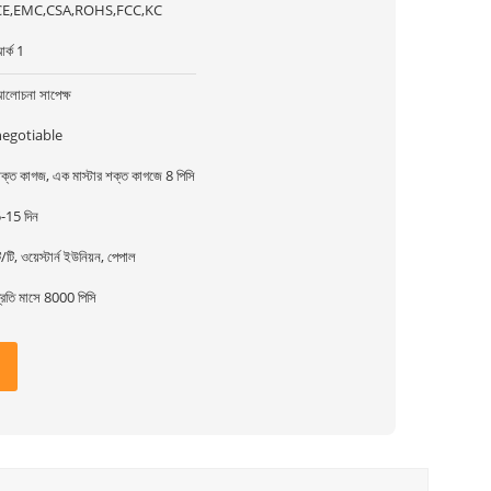
CE,EMC,CSA,ROHS,FCC,KC
র্ক 1
লোচনা সাপেক্ষ
negotiable
ক্ত কাগজ, এক মাস্টার শক্ত কাগজে 8 পিসি
-15 দিন
ি/টি, ওয়েস্টার্ন ইউনিয়ন, পেপাল
্রতি মাসে 8000 পিসি