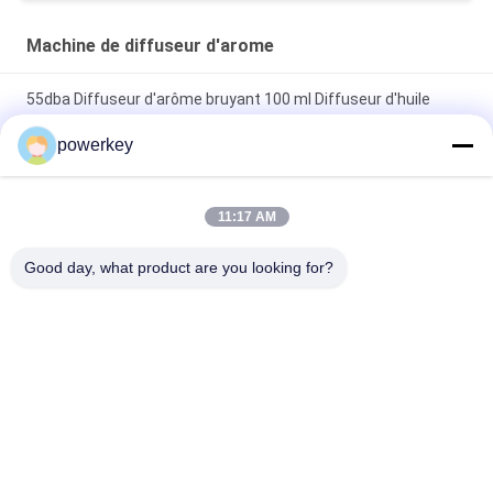
Machine de diffuseur d'arome
55dba Diffuseur d'arôme bruyant 100 ml Diffuseur d'huile
essentielle en plastique monté sur le mur
powerkey
Diffuseur d'arômes mural, flacon de 100 ml, application pour
chambre d'hôtel Crearoma
11:17 AM
Diffuseur d'arômes électrique pour la maison Matériau en
Good day, what product are you looking for?
acier 28,5W 24V avec bouteille de 60 ml
Catégories populaires
Tous
Machine De 
Diffuseur De 
Diffuseur D'arome
Parfum Machine
Diffuseur D'huiles 
Diffuseur De 