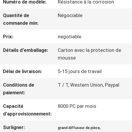
AU
Numéro de modèle:
Résistance à la corrosion
SUJET
Quantité de
Négociable
commande min:
DE
Prix:
negotiable
NOUS
Détails d'emballage:
Carton avec la protection de
mousse
VISITE
Délai de livraison:
5-15 jours de travail
D'USINE
Conditions de
T / T, Western Union, Paypal
paiement:
CONTRÔLE
Capacité
8000 PC par mois
DE
d'approvisionnement:
QUALITÉ
Surligner:
,
grand diffuseur de pièce