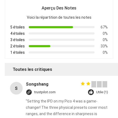
Aperçu Des Notes
Voici la répartition de toutes les notes
5 étoiles
67%
4 étoiles
0%
3 étoiles
0%
2 étoiles
33%
1 étoiles
0%
Toutes les critiques
Songshang
S
trustpilot.com
Utile (1)
"Setting the IPD on my Pico 4 was a game-
changer! The three physical presets cover most
ranges, and the difference in sharpness is