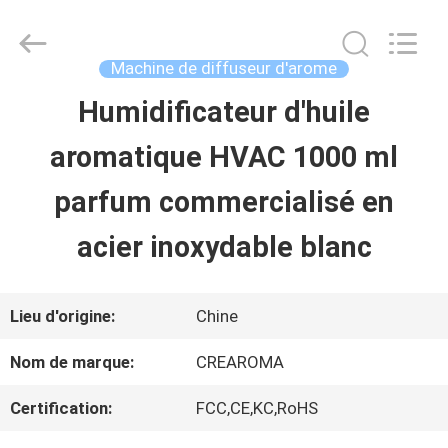
China
Water
Meter
Online
Machine de diffuseur d'arome
Market.
All
Humidificateur d'huile
MAISON
Rights
Reserved.
aromatique HVAC 1000 ml
Developed
by
PRODUITS
ECER
parfum commercialisé en
acier inoxydable blanc
VIDÉOS
Lieu d'origine:
Chine
VR
Nom de marque:
CREAROMA
SHOW
Certification:
FCC,CE,KC,RoHS