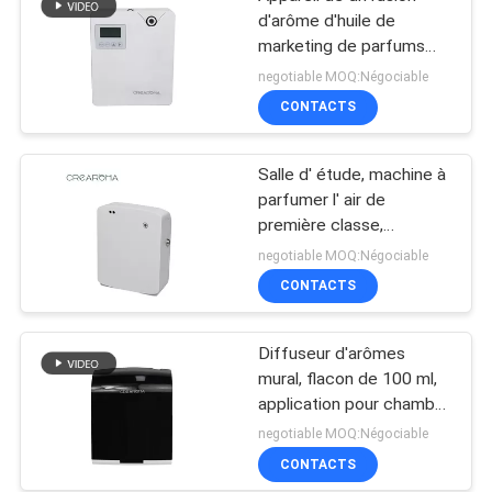
d'arôme d'huile de
marketing de parfums
Blanc 300 ml Purificateur
negotiable MOQ:Négociable
d'air Contrôle
CONTACTS
d'application Wifi
Salle d' étude, machine à
parfumer l' air de
première classe,
diffuseur d' arôme
negotiable MOQ:Négociable
électrique 35dba bruit
CONTACTS
Diffuseur d'arômes
mural, flacon de 100 ml,
application pour chambre
d'hôtel Crearoma
negotiable MOQ:Négociable
CONTACTS