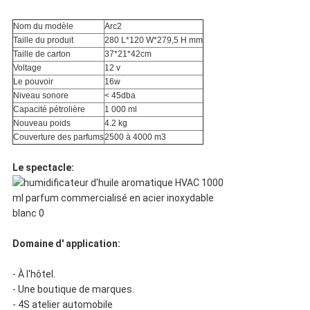
Nom du modèle
Arc2
Taille du produit
280 L*120 W*279,5 H mm
Taille de carton
37*21*42cm
Voltage
12 v
Le pouvoir
16w
Niveau sonore
< 45dba
Capacité pétrolière
1 000 ml
Nouveau poids
4.2 kg
Couverture des parfums
2500 à 4000 m3
Le spectacle:
Domaine d' application:
- À l'hôtel.
- Une boutique de marques.
- 4S atelier automobile