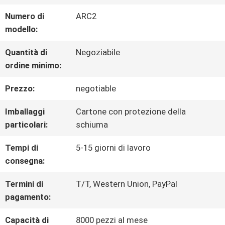
CIRCA
Numero di
ARC2
NOI
modello:
Quantità di
Negoziabile
GIRO
ordine minimo:
DELLA
Prezzo:
negotiable
FABBRICA
Imballaggi
Cartone con protezione della
particolari:
schiuma
CONTROLLO
Tempi di
5-15 giorni di lavoro
consegna:
DI
Termini di
T/T, Western Union, PayPal
QUALITÀ
pagamento:
Capacità di
8000 pezzi al mese