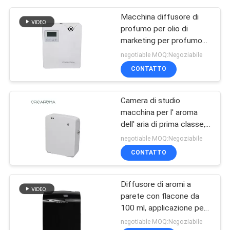
Macchina diffusore di
profumo per olio di
marketing per profumo
Purificatore d'aria bianco
negotiable MOQ:Negoziabile
da 300 ml Controllo Wifi
CONTATTO
App
Camera di studio
macchina per l' aroma
dell' aria di prima classe,
diffusore elettrico di
negotiable MOQ:Negoziabile
aroma 35dba Rumore
CONTATTO
Diffusore di aromi a
parete con flacone da
100 ml, applicazione per
camere d'albergo
negotiable MOQ:Negoziabile