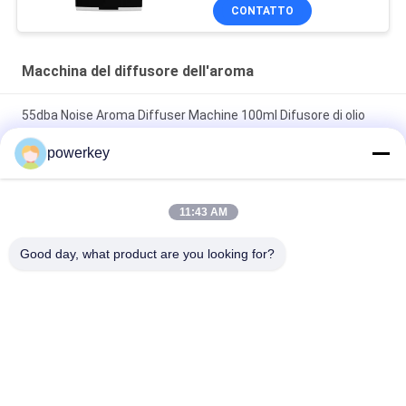
Crearoma
CONTATTO
Macchina del diffusore dell'aroma
55dba Noise Aroma Diffuser Machine 100ml Difusore di olio
essenziale a muro in plastica
powerkey
Diffusore di aromi a parete con flacone da 100 ml,
applicazione per camere d'albergo Crearoma
11:43 AM
Diffusore di aromi elettrico per la casa, in acciaio, 28,5W, 24V,
Good day, what product are you looking for?
con flacone da 60ml
Categorie popolari
Tutti
Macchina Del 
Macchina Diffusore 
Diffusore Dell'aroma
Di Profumo