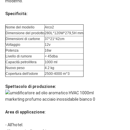
moderno.
Specificità:
Nome del modello
Arco2
Dimensione del prodotto
280L*120W*279,5H mm
Dimensioni di cartone
37*21*42cm
Voltaggio
12v
Potenza
16w
Livello di rumore
< 45dba
Capacità petrolifera
1000 ml
Nuovo peso
4.2 kg
Copertura dell'odore
2500-4000 m^3
Spettacolo di produzione:
Area di applicazione:
- All'hotel.