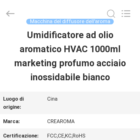
China
Water
Meter
Online
Macchina del diffusore dell'aroma
Market.
All
Umidificatore ad olio
CASA
Rights
Reserved.
aromatico HVAC 1000ml
Developed
by
PRODOTTI
ECER
marketing profumo acciaio
inossidabile bianco
VIDEO
Luogo di
Cina
MOSTRA
origine:
VR
Marca:
CREAROMA
Certificazione:
FCC,CE,KC,RoHS