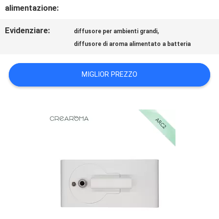
CONTATTICI
alimentazione:
Evidenziare:
,
diffusore per ambienti grandi
NOTIZIE
diffusore di aroma alimentato a batteria
RICHIEDA
MIGLIOR PREZZO
UNA
CITAZIONE
MAPPA
DEL
SITO