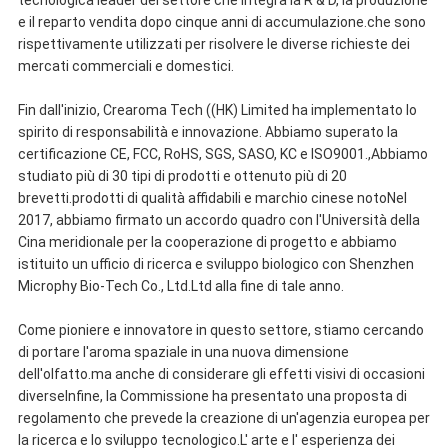
tecnologica leader del settore che integra la R & D, la produzione
e il reparto vendita dopo cinque anni di accumulazione.che sono
rispettivamente utilizzati per risolvere le diverse richieste dei
mercati commerciali e domestici.
Fin dall'inizio, Crearoma Tech ((HK) Limited ha implementato lo
spirito di responsabilità e innovazione. Abbiamo superato la
certificazione CE, FCC, RoHS, SGS, SASO, KC e ISO9001.,Abbiamo
studiato più di 30 tipi di prodotti e ottenuto più di 20
brevetti.prodotti di qualità affidabili e marchio cinese notoNel
2017, abbiamo firmato un accordo quadro con l'Università della
Cina meridionale per la cooperazione di progetto e abbiamo
istituito un ufficio di ricerca e sviluppo biologico con Shenzhen
Microphy Bio-Tech Co., Ltd.Ltd alla fine di tale anno.
Come pioniere e innovatore in questo settore, stiamo cercando
di portare l'aroma spaziale in una nuova dimensione
dell'olfatto.ma anche di considerare gli effetti visivi di occasioni
diverseInfine, la Commissione ha presentato una proposta di
regolamento che prevede la creazione di un'agenzia europea per
la ricerca e lo sviluppo tecnologico.L' arte e l' esperienza dei