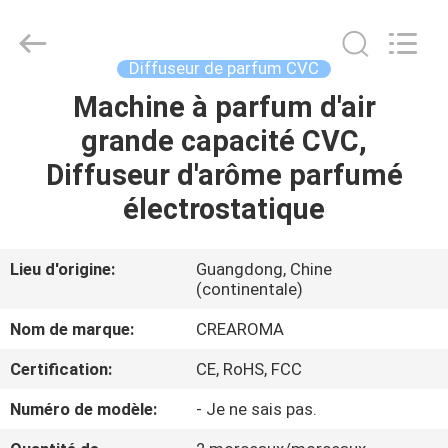
Water
Meter
Online
Market.
All
Diffuseur de parfum CVC
Rights
Reserved.
Machine à parfum d'air
MAISON
Developed
by
ECER
grande capacité CVC,
PRODUITS
Diffuseur d'arôme parfumé
électrostatique
VIDÉOS
Lieu d'origine:
Guangdong, Chine
(continentale)
VR
SHOW
Nom de marque:
CREAROMA
Certification:
CE, RoHS, FCC
AU
Numéro de modèle:
- Je ne sais pas.
SUJET