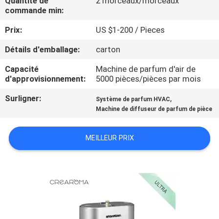
Quantité de
2 morceaux/morceaux
DE
commande min:
NOUS
Prix:
US $1-200 / Pieces
Détails d'emballage:
carton
VISITE
D'USINE
Capacité
Machine de parfum d'air de
d'approvisionnement:
5000 pièces/pièces par mois
Surligner:
,
CONTRÔLE
Système de parfum HVAC
Machine de diffuseur de parfum de pièce
DE
QUALITÉ
MEILLEUR PRIX
CONTACTEZ-
NOUS
NOUVELLES