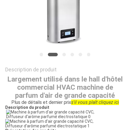
DEMANDEZ
UNE
CITATION
PLAN
DU
Description de produit
SITE
Largement utilisé dans le hall d'hôtel
commercial HVAC machine de
POLITIQUE
parfum d'air de grande capacité
DE
Plus de détails et dernier prix
s'il vous plaît cliquez ici
Description du produit
CONFIDENTIALITÉ