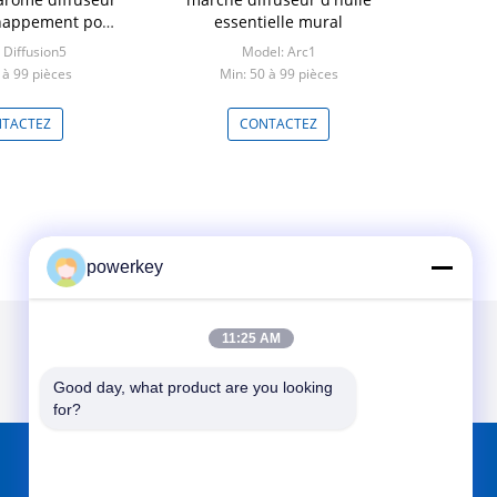
chappement pour
essentielle mural
 commerciaux
 Diffusion5
Model: Arc1
 à 99 pièces
Min: 50 à 99 pièces
TACTEZ
CONTACTEZ
powerkey
11:25 AM
Good day, what product are you looking 
for?