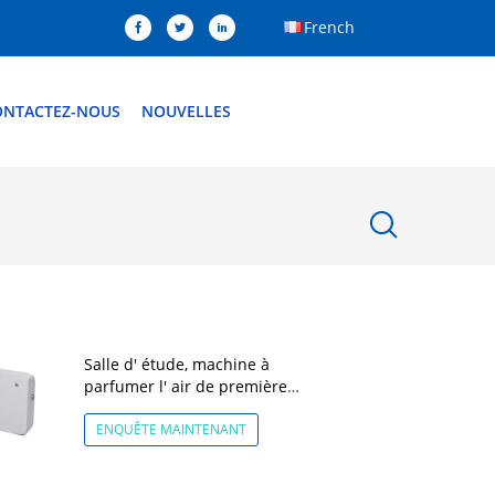
French
ONTACTEZ-NOUS
NOUVELLES
Salle d' étude, machine à
parfumer l' air de première
classe, diffuseur d' arôme
électrique 35dba bruit
ENQUÊTE MAINTENANT