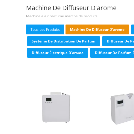
Machine De Diffuseur D'arome
Machine à air parfumé marché de produits
Tous Les Produits
Machine De Diffuseur D'arome
Système De Distribution De Parfum
Diffuseur De 
Diffuseur Électrique D'arome
Diffuseur De Parfum É