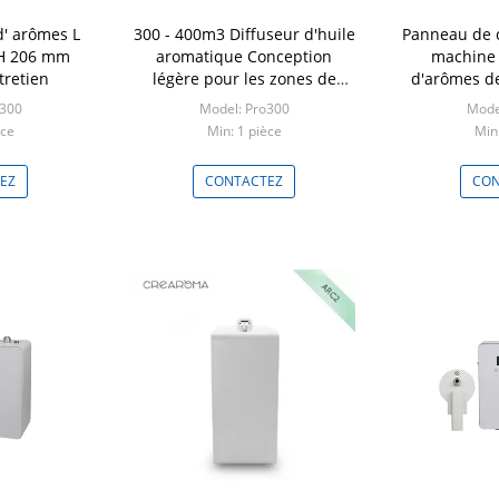
d' arômes L
300 - 400m3 Diffuseur d'huile
Panneau de 
 H 206 mm
aromatique Conception
machine 
ntretien
légère pour les zones de
d'arômes de
consommation publique
APP Moins 
o300
Model: Pro300
Mode
èce
Min: 1 pièce
Min:
EZ
CONTACTEZ
CON