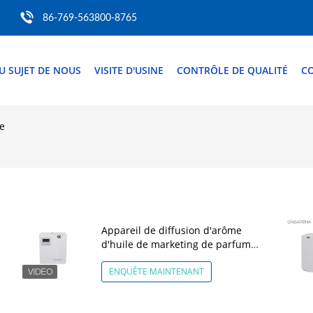
86-769-563800-8765
U SUJET DE NOUS
VISITE D'USINE
CONTRÔLE DE QUALITÉ
C
e
Appareil de diffusion d'arôme
d'huile de marketing de parfums
Blanc 300 ml Purificateur d'air
Contrôle d'application Wifi
ENQUÊTE MAINTENANT