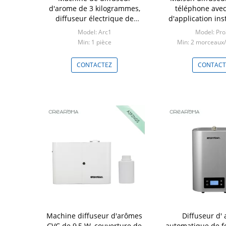
d'arome de 3 kilogrammes,
téléphone avec
diffuseur électrique de
d'application ins
parfum avec la bouteille de
table
Model: Arc1
Model: Pr
500 ml
Min: 1 pièce
Min: 2 morceaux
CONTACTEZ
CONTACT
Machine diffuseur d'arômes
Diffuseur d'
CVC de 9,5 W, couverture de
automatique de f