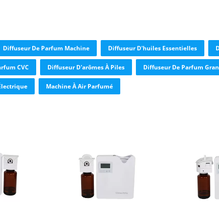
Diffuseur De Parfum Machine
Diffuseur D'huiles Essentielles
D
Parfum CVC
Diffuseur D'arômes À Piles
Diffuseur De Parfum Gran
lectrique
Machine À Air Parfumé