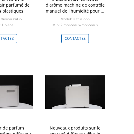
air parfumé de
d'arôme machine de contrôle
s plastiques
manuel de l'humidité pour le
centre commercial
ffusion WiFi5
Model: Diffusion5
 1 pièce
Min: 2 morceaux/morceaux
TACTEZ
CONTACTEZ
ur de parfum
Nouveaux produits sur le
'arôme diffuseur
marché diffuseur d'huile