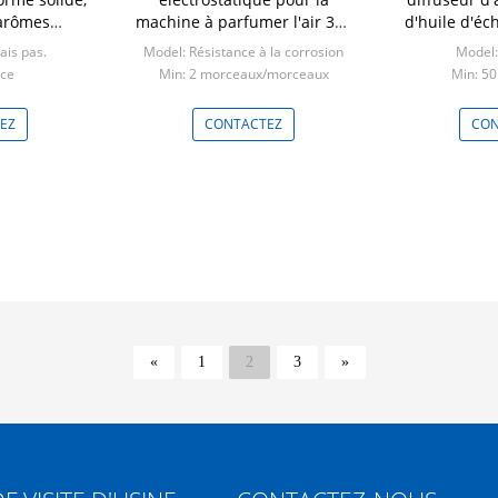
 arômes
machine à parfumer l'air 343
d'huile d'é
ial
* 182 * 395 mm Taille de
bâtiments
ais pas.
Model: Résistance à la corrosion
Model:
l'emballage
èce
Min: 2 morceaux/morceaux
Min: 50
EZ
CONTACTEZ
CON
«
1
2
3
»