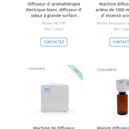
Diffuseur d' aromathérapie
Machine diffus
électrique blanc, diffuseur d'
arôme de 1000 ml
odeur à grande surface
d' essence ar
Longue durée de vie
Model: NE-100
Model: Résistance à
Min: 1 pièce
Min: 1 pi
CONTACTEZ
CONTACT
Machine de diffuseur
Maison diffuseu