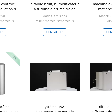
 contrôle
à faible bruit, humidificateur
machine à 
tallation de
à turbine à brume froide
matière
o300
Model: Diffusion3
Model: Di
/morceaux
Min: 2 morceaux/morceaux
Min:
EZ
CONTACTEZ
CON
 arômes
Système HVAC
Diffuse
orme solide,
électrostatique pour la
diffuseur d