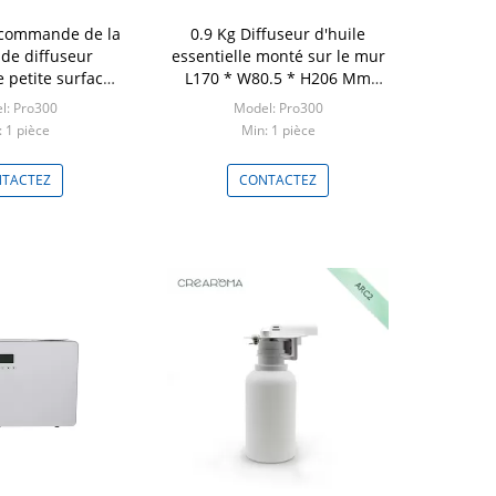
commande de la
0.9 Kg Diffuseur d'huile
de diffuseur
essentielle monté sur le mur
 petite surface
L170 * W80.5 * H206 Mm
de 30 Dba bruit
Contrôle WIFI
l: Pro300
Model: Pro300
 1 pièce
Min: 1 pièce
TACTEZ
CONTACTEZ