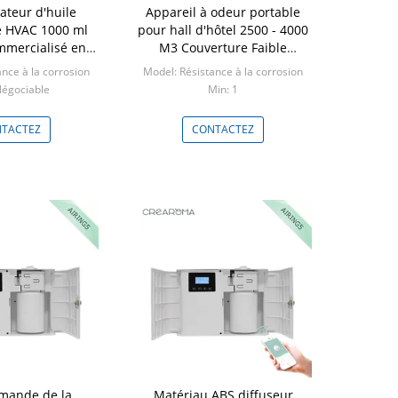
ateur d'huile
Appareil à odeur portable
 HVAC 1000 ml
pour hall d'hôtel 2500 - 4000
mercialisé en
M3 Couverture Faible
xydable blanc
consommation d'huile
nce à la corrosion
Model: Résistance à la corrosion
Négociable
Min: 1
TACTEZ
CONTACTEZ
mande de la
Matériau ABS diffuseur