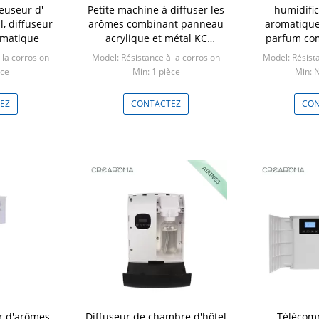
euseur d'
Petite machine à diffuser les
humidific
, diffuseur
arômes combinant panneau
aromatique
omatique
acrylique et métal KC
parfum com
approuvé
acier ino
 la corrosion
Model: Résistance à la corrosion
Model: Résista
èce
Min: 1 pièce
Min: 
EZ
CONTACTEZ
CON
r d'arômes
Diffuseur de chambre d'hôtel
Télécom