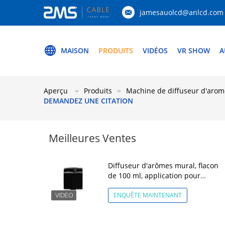
jamesauolcd@anlcd.com
MAISON
PRODUITS
VIDÉOS
VR SHOW
A
Aperçu
Produits
Machine de diffuseur d'arom
DEMANDEZ UNE CITATION
Meilleures Ventes
Diffuseur d'arômes mural, flacon
de 100 ml, application pour
chambre d'hôtel Crearoma
ENQUÊTE MAINTENANT