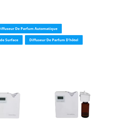
iffuseur De Parfum Automatique
de Surface
Diffuseur De Parfum D'hôtel