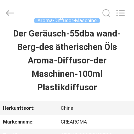
Water
Meter
Online
Market.
Aroma-Diffusor-Maschine
All
Rights
Der Geräusch-55dba wand-
HAUS
Reserved.
Developed
Berg-des ätherischen Öls
by
ECER
PRODUKTE
Aroma-Diffusor-der
Maschinen-100ml
VIDEOS
Plastikdiffusor
VR
Herkunftsort:
China
SHOW
Markenname:
CREAROMA