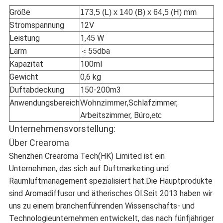
Größe
173,5 (L) x 140 (B) x 64,5 (H) mm
Stromspannung
12V
Leistung
1,45 W
Lärm
＜55dba
Kapazität
100ml
Gewicht
0,6 kg
Duftabdeckung
150-200m3
Anwendungsbereich
Schlafzimmer,
Wohnzimmer,
Arbeitszimmer, Büro,
etc
Unternehmensvorstellung:
Über Crearoma
Shenzhen Crearoma Tech(HK) Limited ist ein
Unternehmen, das sich auf Duftmarketing und
Raumluftmanagement spezialisiert hat.Die Hauptprodukte
sind Aromadiffusor und ätherisches Öl.Seit 2013 haben wir
uns zu einem branchenführenden Wissenschafts- und
Technologieunternehmen entwickelt, das nach fünfjähriger