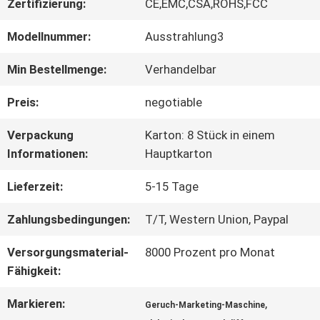
ÜBER
Zertifizierung:
CE,EMC,CSA,ROHS,FCC
UNS
Modellnummer:
Ausstrahlung3
Min Bestellmenge:
Verhandelbar
FABRIK-
Preis:
negotiable
AUSFLUG
Verpackung
Karton: 8 Stück in einem
Informationen:
Hauptkarton
QUALITÄTSKONTROLLE
Lieferzeit:
5-15 Tage
Zahlungsbedingungen:
T/T, Western Union, Paypal
TRETEN
Versorgungsmaterial-
8000 Prozent pro Monat
SIE
Fähigkeit:
MIT
Markieren:
,
Geruch-Marketing-Maschine