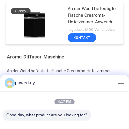
An der Wand befestigte
Flasche Crearoma-
Hotelzimmer-Anwendung
der Aroma-Diffusor-
negotiable MOQ:Verhandelbar
Maschinen-100ml
KONTAKT
Aroma-Diffusor-Maschine
An der Wand befestigte Flasche Crearoma-Hotelzimmer-
Anwendung der Aroma-Diffusor-Maschinen-100ml
powerkey
Elektrische Haupt- Aroma-Diffusor-Maschine Stahl-Materail
28.5W 24V mit Flasche 60ml
4:17 PM
Crearoma elektrisches Abdeckung der HVAC-Aroma-
Good day, what product are you looking for?
umgebende riechende Maschinen-8000-10000m3