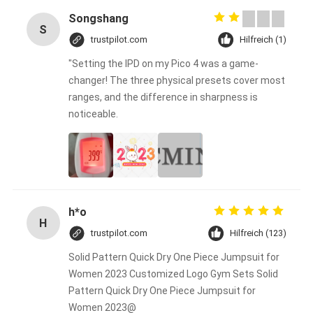
Songshang
S
trustpilot.com
Hilfreich (1)
"Setting the IPD on my Pico 4 was a game-
changer! The three physical presets cover most
ranges, and the difference in sharpness is
noticeable.
h*o
H
trustpilot.com
Hilfreich (123)
Solid Pattern Quick Dry One Piece Jumpsuit for
Women 2023 Customized Logo Gym Sets Solid
Pattern Quick Dry One Piece Jumpsuit for
Women 2023@