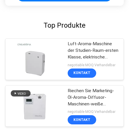
Top Produkte
Luft-Aroma-Maschine
der Studien-Raum-ersten
Klasse, elektrische
Geräusche des Aroma-
negotiable MOQ:Verhandelbar
Diffusor-35dba
KONTAKT
Riechen Sie Marketing-
Öl-Aroma-Diffusor-
Maschinen-weiße
Luftreiniger 300ml Wifi-
negotiable MOQ:Verhandelbar
App-Steuerung
KONTAKT