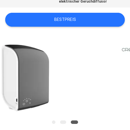
UNS
elektrischer Geruchdiffusor
IN
BESTPREIS
VERBINDUNG
NACHRICHTEN
FORDERN
SIE EIN
ZITAT
SITEMAP