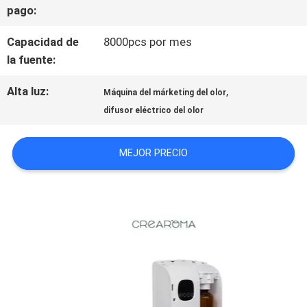
pago:
ÉNTRENOS
Capacidad de
8000pcs por mes
la fuente:
EN
Alta luz:
,
CONTACTO
Máquina del márketing del olor
difusor eléctrico del olor
CON
MEJOR PRECIO
NOTICIAS
PIDA
UNA
CITA