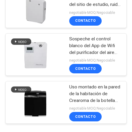
del sitio de estudio, ruido
eléctrico del difusor
negotiable MOQ:Negociable
35dba del aroma
CONTACTO
Sospeche el control
blanco del App de Wifi
del purificador del aire
300ml de la máquina del
negotiable MOQ:Negociable
difusor del aroma del
CONTACTO
aceite del márketing
Uso montado en la pared
de la habitación de
Crearoma de la botella
de la máquina 100ml del
negotiable MOQ:Negociable
difusor del aroma
CONTACTO