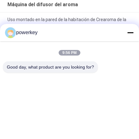
Máquina del difusor del aroma
Uso montado en la pared de la habitación de Crearoma de la
botella de la máquina 100ml del difusor del aroma
powerkey
Máquina casera eléctrica Materail de acero 28.5W 24V del
difusor del aroma con la botella 60ml
9:56 PM
Cobertura ambiente de la máquina 8000-10000m3 del aroma
Good day, what product are you looking for?
eléctrico de la HVAC de Crearoma que sospecha
Categorías Populares
Todos
Máquina Del Difusor 
Máquina Difusora 
Del Aroma
De Aroma
Máquina Difusora 
Difusor De 
De Aceites 
Fragancia 