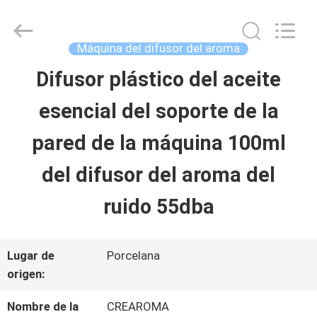
2025
China
Water
Meter
Máquina del difusor del aroma
Online
Market.
Difusor plástico del aceite
HOGAR
All
Rights
Reserved.
esencial del soporte de la
Developed
by
PRODUCTOS
ECER
pared de la máquina 100ml
del difusor del aroma del
VIDEOS
ruido 55dba
VR
Lugar de
Porcelana
SHOW
origen:
Nombre de la
CREAROMA