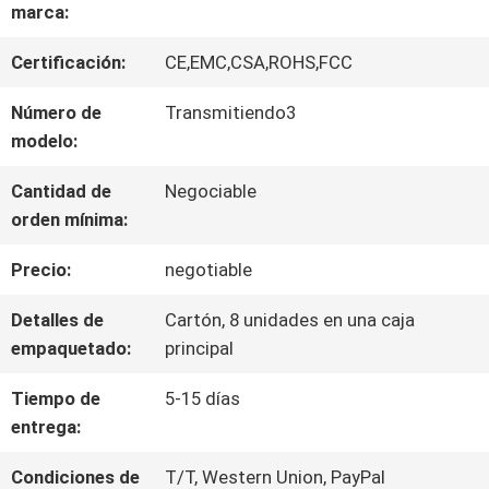
SOBRE
marca:
NOSOTROS
Certificación:
CE,EMC,CSA,ROHS,FCC
Número de
Transmitiendo3
VIAJE
modelo:
DE
Cantidad de
Negociable
orden mínima:
LA
Precio:
negotiable
FÁBRICA
Detalles de
Cartón, 8 unidades en una caja
empaquetado:
principal
CONTROL
Tiempo de
5-15 días
DE
entrega:
CALIDAD
Condiciones de
T/T, Western Union, PayPal