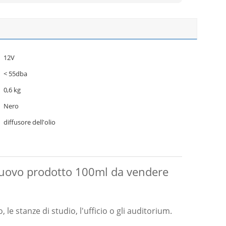
12V
< 55dba
0,6 kg
Nero
diffusore dell'olio
l nuovo prodotto 100ml da vendere
 le stanze di studio, l'ufficio o gli auditorium.