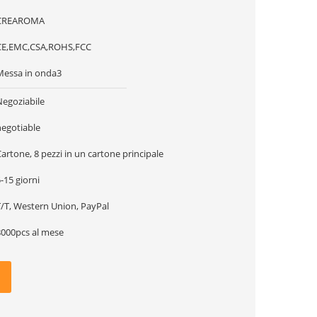
CREAROMA
CE,EMC,CSA,ROHS,FCC
Messa in onda3
Negoziabile
negotiable
artone, 8 pezzi in un cartone principale
-15 giorni
T/T, Western Union, PayPal
8000pcs al mese