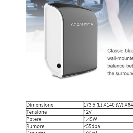
Dimensione
173,5 (L) X140 (W) X64.
Tensione
12V
Potere
1.45W
Rumore
<55dba